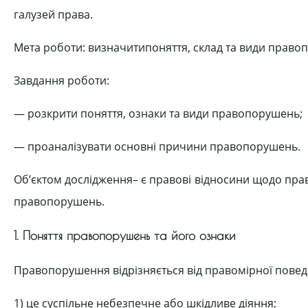
галузей права.
Мета роботи: визначитипоняття, склад та види право
Завдання роботи:
— розкрити поняття, ознаки та види правопорушень;
— проаналізувати основні причини правопорушень.
Об’єктом дослідження– є правові відносини щодо прав
правопорушень.
1. Поняття правопорушень та його ознаки
Правопорушення відрізняється від правомірної поведі
1) це суспільне небезпечне або шкідливе діяння;