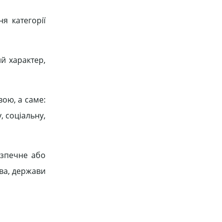
я категорії
й характер,
ою, а саме:
, соціальну,
езпечне або
тва, держави