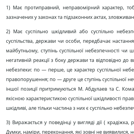
1) Має протиправний, неправомірний характер, т
зазначених у законах та підзаконних актах, зловжива
2) Має суспільно шкідливий або суспільно небезп
суспільства, держави чи особи, передбачає настання 
майбутньому, ступінь суспільної небезпечності чи ш
негативній реакції з боку держави та відповідно до 
небезпеки: по — перше, це характер суспільної небез
правопорушення; по — друге це ступінь суспільної 
іншої позиції притримуються М. Абдулаев та С. Ком
якісною характеристикою суспільної шкідливості пра
шкідливі, але тільки частина з них є суспільно небезп
3) Виражається у поведінці у вигляді дії ( крадіжка,
Думки, наміри, переконання, які зовні не виявилися,