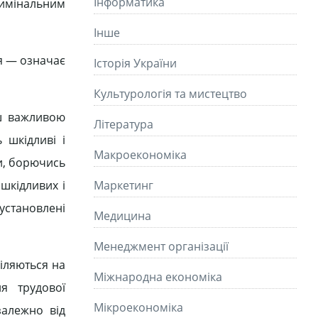
Інформатика
римінальним
Інше
я — означає
Історія України
Культурологія та мистецтво
ьш важливою
Літературa
шкідливі і
Макроекономіка
и, борючись
шкідливих і
Маркетинг
установлені
Медицина
Менеджмент організації
іляються на
Міжнародна економіка
ня трудової
Мікроекономіка
залежно від