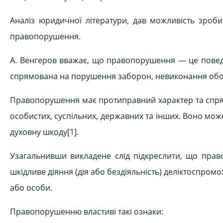
Аналіз юридичної літератури, дав можливість зроби
правопорушення.
А. Венгеров вважає, що правопорушення — це поведін
спрямована на порушення заборон, невиконання обо
Правопорушення має протиправний характер та спрям
особистих, суспільних, державних та інших. Воно мож
духовну шкоду[1].
Узагальнивши викладене слід підкреслити, що пра
шкідливе діяння (дія або бездіяльність) деліктоспром
або особи.
Правопорушенню властиві такі ознаки: