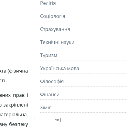
Релігія
Соціологія
Страхування
Технічні науки
Туризм
Українська мова
та (фізична
ть.
Філософія
Фінанси
вних прав і
 закріплені
Хімія
атеріальна,
вну безпеку