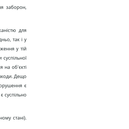
ня заборон,
жаністю для
ньо, так і у
ження у тій
и суспільної
я на об'єкті
шкоди. Дещо
порушення є
є суспільно
ному стані).