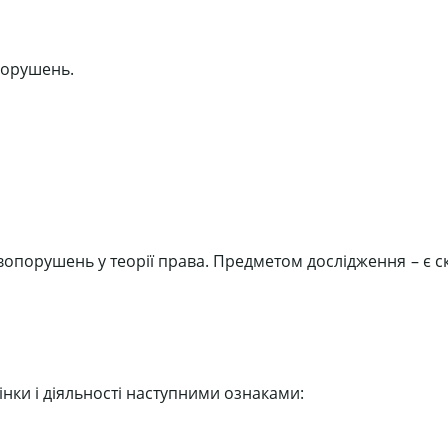
порушень.
опорушень у теорії права. Предметом дослідження – є с
нки і діяльності наступними ознаками: