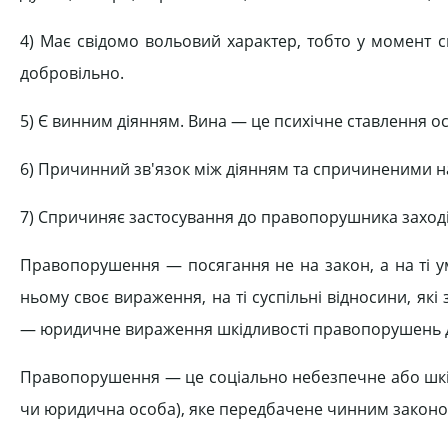
4) Має свідомо вольовий характер, тобто у момент ск
добровільно.
5) Є винним діянням. Вина — це психічне ставлення осо
6) Причинний зв'язок між діянням та спричиненими н
7) Спричиняє застосування до правопорушника заході
Правопорушення — посягання не на закон, а на ті умо
ньому своє вираження, на ті суспільні відносини, як
— юридичне вираження шкідливості правопорушень дл
Правопорушення — це соціально небезпечне або шкідл
чи юридична особа), яке передбачене чинним законод