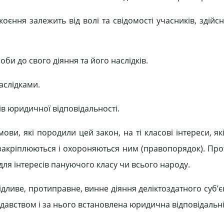
оєння залежить від волі та свідомості учасників, здій
би до свого діяння та його наслідків.
аслідками.
в юридичної відповідальності.
ви, які породили цей закон, на ті класові інтереси, я
і закріплюються і охороняються ним (правопорядок). Пр
я інтересів пануючого класу чи всього народу.
иве, протиправне, винне діяння деліктоздатного суб’єк
авством і за нього встановлена юридична відповідальні