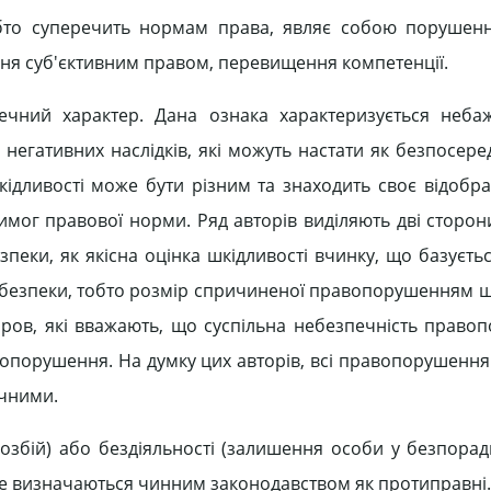
обто суперечить нормам права, являє собою порушен
ння суб'єктивним правом, перевищення компетенції.
ечний характер. Дана ознака характеризується неба
негативних наслідків, які можуть настати як безпосеред
кідливості може бути різним та знаходить своє відобра
вимог правової норми. Ряд авторів виділяють дві сторон
пеки, як якісна оцінка шкідливості вчинку, що базуєтьс
небезпеки, тобто розмір спричиненої правопорушенням 
аров, які вважають, що суспільна небезпечність право
вопорушення. На думку цих авторів, всі правопорушення 
ечними.
 розбій) або бездіяльності (залишення особи у безпорад
 не визначаються чинним законодавством як протиправні.