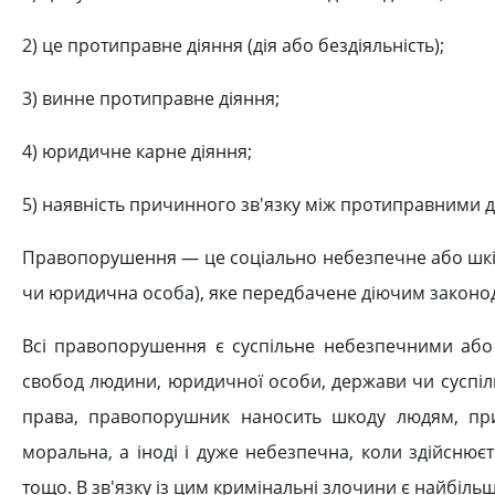
2) це протиправне діяння (дія або бездіяльність);
3) винне протиправне діяння;
4) юридичне карне діяння;
5) наявність причинного зв'язку між протиправними д
Правопорушення — це соціально небезпечне або шкідл
чи юридична особа), яке передбачене діючим законод
Всі правопорушення є суспільне небезпечними або 
свобод людини, юридичної особи, держави чи суспіл
права, правопорушник наносить шкоду людям, прир
моральна, а іноді і дуже небезпечна, коли здійсню
тощо. В зв'язку із цим кримінальні злочини є найбіл