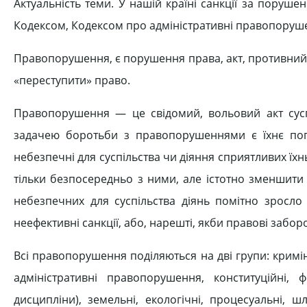
Актуальність теми. У нашій країні санкції за пору
Кодексом, Кодексом про адміністративні правопоруш
Правопорушення, є порушення права, акт, противний
«переступити» право.
Правопорушення — це свідомий, вольовий акт сус
задачею боротьби з правопорушеннями є їхнє поп
небезпечні для суспільства чи діяння сприятливих 
тільки безпосередньо з ними, але істотно зменшити
небезпечних для суспільства діянь помітно зросло
неефективні санкції, або, нарешті, якби правові заб
Всі правопорушення поділяються на дві групи: кримі
адміністративні правопорушення, конституційні, ф
дисципліни), земельні, екологічні, процесуальні,