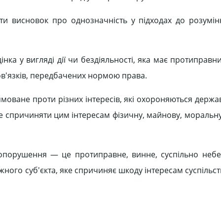
ти висновок про однозначність у підходах до розумінн
ка у вигляді дії чи бездіяльності, яка має протиправни
в'язків, передбачених нормою права.
оване проти різних інтересів, які охороняються держав
е спричиняти цим інтересам фізичну, майнову, моральну
вопорушення — це протиправне, винне, суспільно неб
ожного суб'єкта, яке спричиняє шкоду інтересам суспільс