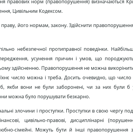
шення правових норм (правопорушення) визначаються К
ення, Цивільним Кодексом.
 праву, його нормам, закону. Здійснити правопорушенн
пільно небезпечної протиправної поведінки. Найбіл
ередження, усунення причин і умов, що породжують 
їхньому здійсненню. Правопорушення не можна викорінит
 їхнє число можна і треба. Досить очевидно, що число 
 б, якби вони не були заборонені, чи за них були б 
орони можна було порушувати безкарно.
нальні злочини і проступки. Проступки в свою чергу под
інансові, цивільно-правові, дисциплінарні (порушен
 шлюбно-сімейні. Можуть бути й інші правопорушення 