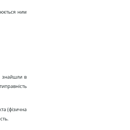
снюється ним
кі знайшли в
отиправність
та (фізична
сть.