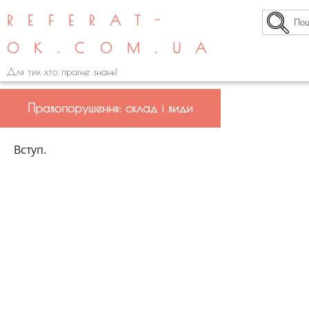
REFERAT-
OK.COM.UA
Для тих хто прагне знань!
Правопорушення: склад і види
Вступ.