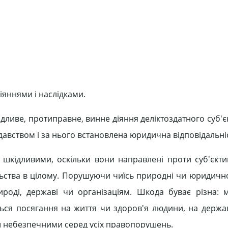
іяннями і наслідками.
иве, протиправне, винне діяння деліктоздатного суб'єк
авством і за нього встановлена юридична відповідальніс
шкідливими, оскільки вони направлені проти суб'єкти
ьства в цілому. Порушуючи чиїсь природні чи юридично
оді, державі чи організаціям. Шкода буває різна: м
ється посягання на життя чи здоров'я людини, на держа
ьш небезпечними серед усіх правопорушень.