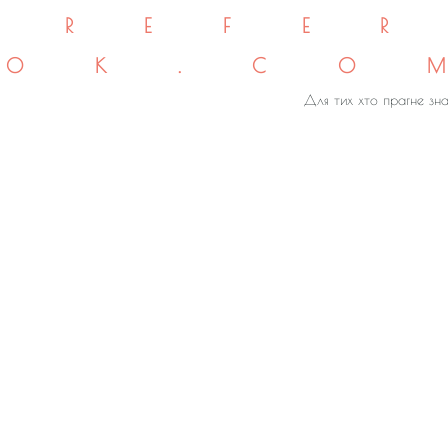
REFE
OK.CO
Для тих хто прагне зна