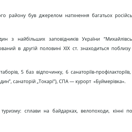
ого району був джерелом натхнення багатьох російсь
дин з найбільших заповідників України “Михайлівсь
ваний в другій половині ХІХ ст. знаходиться поблизу
борів, 5 баз відпочинку, 6 санаторіїв-профілакторіїв, 
ин”, санаторій „Токарі”), СПА — курорт «Буймерівка».
туризму: сплави на байдарках, велопоходи, кінні по