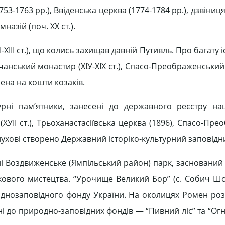
-1763 рр.), Ввіденська церква (1774-1784 рр.), дзвіниц
мназій (поч. ХХ ст.).
ХІІІ ст.), що колись захищав давній Путивль. Про багату і
чанський монастир (ХІУ-ХІХ ст.), Спасо-Преображенський 
жена на кошти козаків.
урні пам’ятники, занесені до державного реєстру на
ХУІІ ст.), Трьоханастасіївська церква (1896), Спасо-Пр
Глухові створено Державний історіко-культурний заповідн
лі Воздвиженське (Ямпільський район) парк, заснований
ркового мистецтва. “Урочище Великий Бор” (с. Собич Шо
днозаповідного фонду України. На околицях Ромен ро
і до природно-заповідних фондів — “Пивний ліс” та “Огн