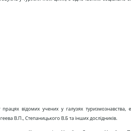
у працях відомих учених у галузях туризмознавства, 
геева В.П., Степаницького В.Б та інших дослідників.