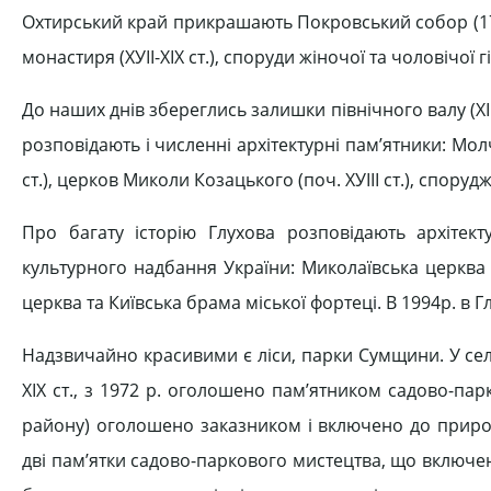
Охтирський край прикрашають Покровський собор (1753
монастиря (ХУІІ-ХІХ ст.), споруди жіночої та чоловічої гі
До наших днів збереглись залишки північного валу (ХІІ-
розповідають і численні архітектурні пам’ятники: Мол
ст.), церков Миколи Козацького (поч. ХУІІІ ст.), споруд
Про багату історію Глухова розповідають архітект
культурного надбання України: Миколаївська церква (
церква та Київська брама міської фортеці. В 1994р. в 
Надзвичайно красивими є ліси, парки Сумщини. У се
ХІХ ст., з 1972 р. оголошено пам’ятником садово-па
району) оголошено заказником і включено до приро
дві пам’ятки садово-паркового мистецтва, що включен