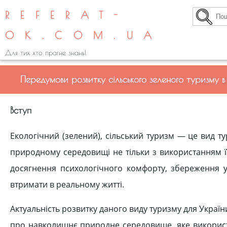
REFERAT-
OK.COM.UA
Для тих хто прагне знань!
Передумови розвитку сільського зеленого туризму в
Вступ
Екологічний (зелений), сільський туризм — це вид т
природному середовищі не тільки з використанням її
досягнення психологічного комфорту, збереження у 
втримати в реальному житті.
Актуальність розвитку даного виду туризму для України
про навколишнє природне середовище, яке використ