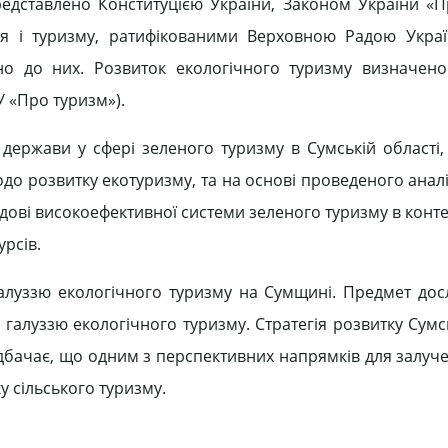
редставлено Конституцією України, Законом України «П
я і туризму, ратифікованими Верховною Радою Украї
но до них. Розвиток екологічного туризму визначен
У «Про туризм»).
 держави у сфері зеленого туризму в Сумській області,
о розвитку екотуризму, та на основі проведеного аналі
дові високоефективної системи зеленого туризму в конте
урсів.
галуззю екологічного туризму на Сумщині. Предмет до
 галуззю екологічного туризму. Стратегія розвитку Сумс
дбачає, що одним з перспективних напрямків для залуч
у сільського туризму.