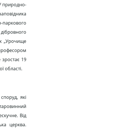
У природно-
аповідника
о-паркового
 дібровного
ик „Урочище
професором
 зростає 19
ї області.
споруд, які
старовинний
скучне. Від
ька церква.