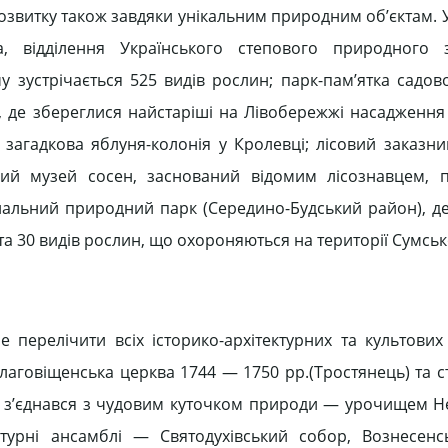
озвитку також завдяки унікальним природним об’єктам. 
а, відділення Українського степового природного з
у зустрічається 525 видів рослин; парк-пам’ятка садов
, де збереглися найстаріші на Лівобережжі насадження
 загадкова яблуня-колонія у Кролевці; лісовий заказн
ний музей сосен, заснований відомим лісознавцем, 
ональний природний парк (Середино-Будський район), де
та 30 видів рослин, що охороняються на території Сумсько
 перелічити всіх історико-архітектурних та культових 
Благовіщенська церква 1744 — 1750 рр.(Тростянець) та 
ні з’єднався з чудовим куточком природи — урочищем Не
турні ансамблі — Святодухівський собор, Вознесенс