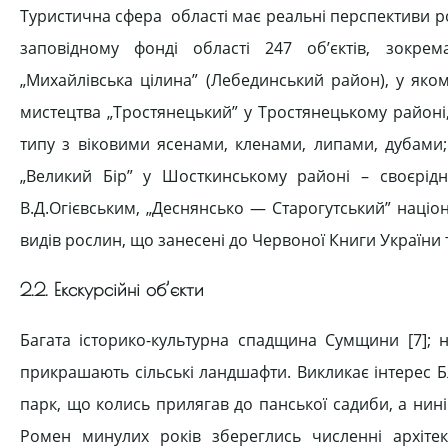
Туристична сфера області має реальні перспективи р
заповідному фонді області 247 об’єктів, зокрем
„Михайлівська цілина” (Лебединський район), у яком
мистецтва „Тростянецький” у Тростянецькому районі
типу з віковими ясенами, кленами, липами, дубами;
„Великий Бір” у Шосткинському районі – своєрід
В.Д.Огієвським, „Деснянсько — Старогутський” наці
видів рослин, що занесені до Червоної Книги України 
2.2. Екскурсійні об’єкти
Багата історико-культурна спадщина Сумщини [7]; не
прикрашають сільські ландшафти. Викликає інтерес 
парк, що колись прилягав до панської садиби, а ни
Ромен минулих років збереглись численні архітек