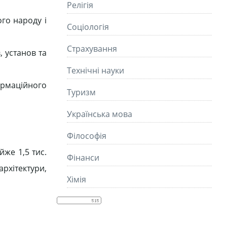
Релігія
ого народу і
Соціологія
Страхування
, установ та
Технічні науки
ормаційного
Туризм
Українська мова
Філософія
же 1,5 тис.
Фінанси
рхітектури,
Хімія