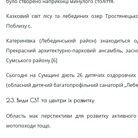
було створено наприкінці минулого століття.
Казковий світ лісу та лебединих озер Тростянецьк
Поблизу с.
Катеринівка (Лебединський район) знаходиться о
Прекрасний архитектурно-парковий ансамбль, засно
Сумського району.[6]
Сьогодні на Сумщині діють 26 дитячих оздоровчих та
(обласний дитячий багатопрофільний санаторій „Лебед
2.3. Види СЗТ та центри їх розвитку
Область має перспективи для розвитку активного 
мотопоходи тощо.