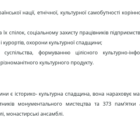
їнської нації, етнічної, культурної самобутності корінн
 їх спілок, соціальному захисту працівників підприємств
 і курортів, охорони культурної спадщини;
ї суспільства, формуванню цілісного культурно-інф
 різноманітного культурного продукту.
и є історико- культурна спадщина, вона нараховує май
’ятників монументального мистецтва та 373 пам’ятки а
лі, монастирські ансамблі.