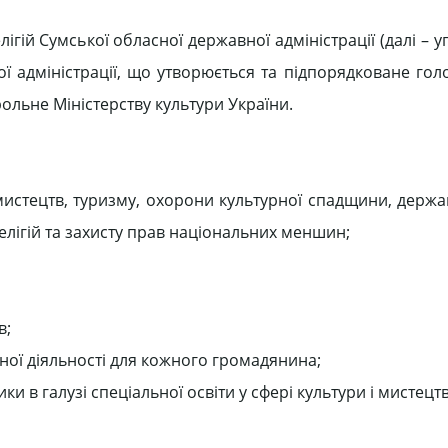
ігій Сумської обласної державної адміністрації (далі – у
ї адміністрації, що утворюється та підпорядковане голо
рольне Міністерству культури України.
 мистецтв, туризму, охорони культурної спадщини, держ
релігій та захисту прав національних меншин;
в;
урної діяльності для кожного громадянина;
ки в галузі спеціальної освіти у сфері культури і мистецтв