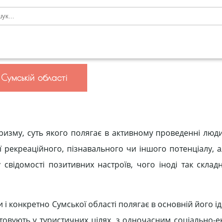
 Сумській області
уризму, суть якого полягає в активному проведенні люд
 рекреаційного, пізнавального чи іншого потенціалу, ал
свідомості позитивних настроїв, чого іноді так складн
 і конкретно Сумської області полягає в основній його ід
овують у туристичних цілях, з одночасним соціально-