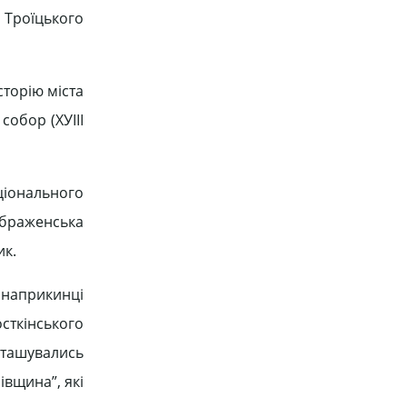
я Троїцького
сторію міста
собор (ХУІІІ
ціонального
еображенська
ик.
 наприкинці
сткінського
зташувались
івщина”, які