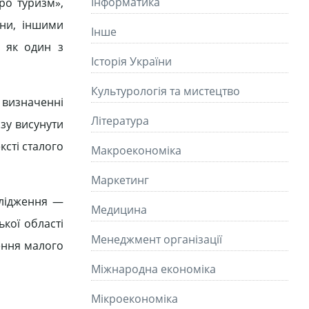
Інформатика
ро туризм»,
ни, іншими
Інше
о як один з
Історія України
Культурологія та мистецтво
 визначенні
Літературa
зу висунути
ксті сталого
Макроекономіка
Маркетинг
слідження —
Медицина
ької області
Менеджмент організації
ення малого
Міжнародна економіка
Мікроекономіка