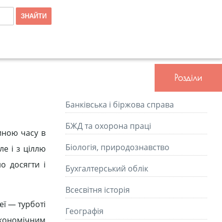
Розділи
Банківська і біржова справа
БЖД та охорона праці
иною часу в
Біологія, природознавство
е і з ціллю
о досягти і
Бухгалтерський облік
Всесвітня історія
еї — турботі
Географія
економічним