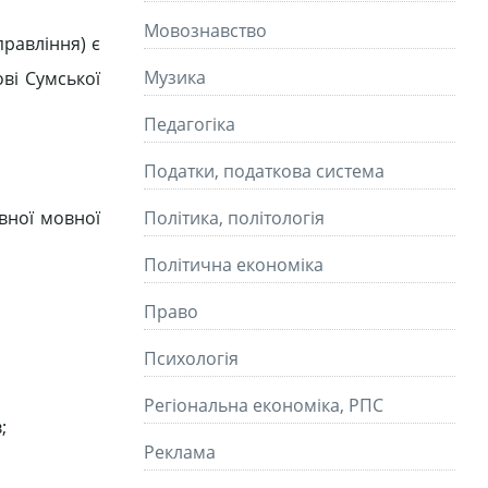
Мовознавство
правління) є
Музика
ві Сумської
Педагогіка
Податки, податкова система
авної мовної
Політика, політологія
Політична економіка
Право
Психологія
Регіональна економіка, РПС
;
Реклама