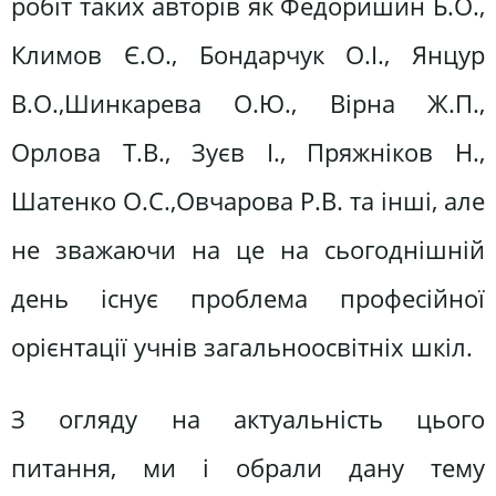
робіт таких авторів як Федоришин Б.О.,
Климов Є.О., Бондарчук О.І., Янцур
В.О.,Шинкарева О.Ю., Вірна Ж.П.,
Орлова Т.В., Зуєв І., Пряжніков Н.,
Шатенко О.С.,Овчарова Р.В. та інші, але
не зважаючи на це на сьогоднішній
день існує проблема професійної
орієнтації учнів загальноосвітніх шкіл.
З огляду на актуальність цього
питання, ми і обрали дану тему