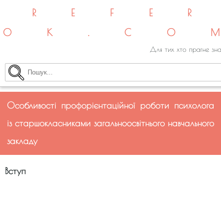
REFE
OK.CO
Для тих хто прагне зна
Особливості профорієнтаційної роботи психолога
із старшокласниками загальноосвітнього навчального
закладу
Вступ