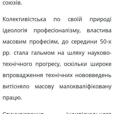
союзів.
Колективістська по своїй природі
ідеологія професіоналізму, властива
масовим професіям, до середини 50-х
рр. стала гальмом на шляху науково-
технічного прогресу, оскільки широке
впровадження технічних нововведень
витісняло масову малокваліфіковану
працю.