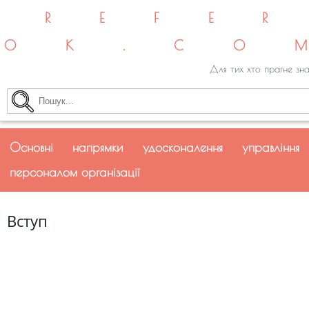
REFE
OK.CO
Для тих хто прагне зна
Основні напрямки удосконалення управління
персоналом організації
Вступ