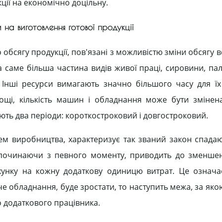
ії на економічно доцільну.
 на виготовлення готової продукції
обсягу продукції, пов'язані з можливістю зміни обсягу вс
 саме більша частина видів живої праці, сировини, пал
Інші ресурси вимагають значно більшого часу для їх 
лощі, кількість машин і обладнання може бути зміне
ють два періоди: короткостроковий і довгостроковий.
ем виробництва, характеризує так званий закон спадаюч
, починаючи з певного моменту, приводить до зменше
ахунку на кожну додаткову одиницю витрат. Це означ
че обладнання, буде зростати, то наступить межа, за як
 додаткового працівника.