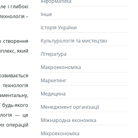
Інформатика
ле і глибокі
Інше
технологія –
Історія України
Культурологія та мистецтво
я створення
плекс, який
Літературa
Макроекономіка
озвивається
Маркетинг
 технологія
Медицина
аментальну,
 будь-якого
Менеджмент організації
ологія — це
Міжнародна економіка
их операцій
Мікроекономіка