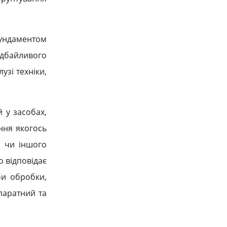
 фундаментом
 дбайливого
узі техніки,
 у засобах,
ння якогось
о чи іншого
о відповідає
би обробки,
паратний та