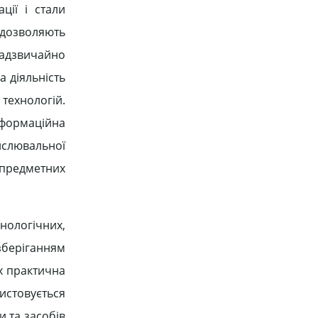
ції і стали
 дозволяють
надзвичайно
 діяльність
технологій.
нформаційна
ислювальної
а предметних
нологічних,
зберіганням
їх практична
ристовується
и та засобів