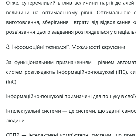
Отже, суперечливий вплив величини партії деталей 
величини на оптимальному рівні. Оптимальною є 
виготовлення, зберігання і втрати від відволіканн
розв'язання цього завдання розглядається у спеціаль
3. Інформаційні технології. Можливості керування
За функціональним призначенням і рівнем автомати
систем розглядають інформаційно-пошукові (ІПС), с
(ІнС).
Інформаційно-пошукові призначені для пошуку в своїх
Інтелектуальні системи — це системи, що здатні само
людини.
СППР — інтерактивні комп'ютерні системи, що приз