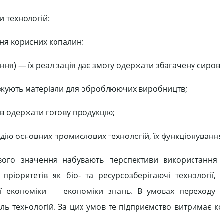
и технологій:
ня корисних копалин;
ння) — їх реалізація дає змогу одержати збагачену сиров
держують матеріали для оброблюючих виробництв;
ів одержати готову продукцію;
дію основних промислових технологій, їх функціонування
ливого значення набувають перспективи використання
 пріоритетів як біо- та ресурсозберігаючі технології
ї економіки — економіки знань. В умовах переходу 
ь технологій. За цих умов те підприємство витримає к