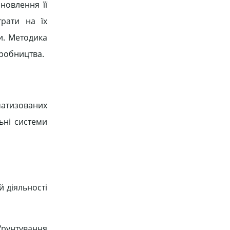
новлення її
трати на їх
и. Методика
иробництва.
матизованих
ьні системи
й діяльності
ґрунтування