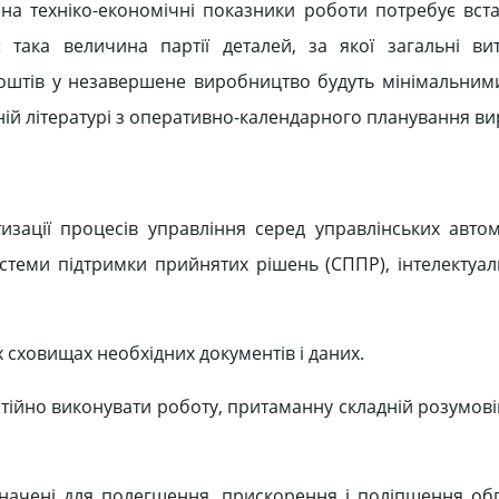
на техніко-економічні показники роботи потребує вста
така величина партії деталей, за якої загальні ви
я коштів у незавершене виробництво будуть мінімальним
ній літературі з оперативно-календарного планування в
зації процесів управління серед управлінських авто
истеми підтримки прийнятих рішень (СППР), інтелектуал
 сховищах необхідних документів і даних.
стійно виконувати роботу, притаманну складній розумові
начені для полегшення, прискорення і поліпшення об