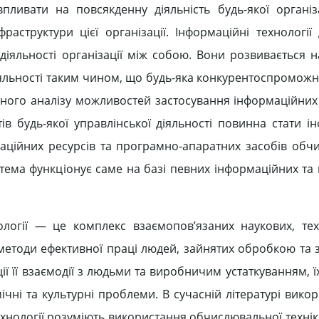
пливати на повсякденну діяльність будь-якої організа
аструктури цієї організації. Інформаційні технології
 діяльності організації між собою. Вони розвивається 
льності таким чином, що будь-яка конкурентоспроможна
ого аналізу можливостей застосування інформаційних 
в будь-якої управлінської діяльності повинна стати і
рмаційних ресурсів та програмно-апаратних засобів обч
истема функціонує саме на базі певних інформаційних т
логії — це комплекс взаємопов’язаних наукових, тех
методи ефективної праці людей, зайнятих обробкою та 
ії її взаємодії з людьми та виробничим устаткуванням, 
мічні та культурні проблеми. В сучасній літературі вико
хнології розуміють використання обчислювальної технік