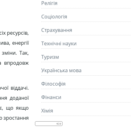
Релігія
Соціологія
Страхування
іх ресурсів,
ива, енергії
Технічні науки
зміни. Так,
Туризм
на впродовж
Українська мова
Філософія
ої віддачі.
Фінанси
ння доданої
ає, що якщо
Хімія
ою зростання