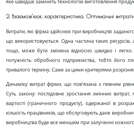
яке швидше замінить технологію виготовлення продукц
2. Взаємозв’язок, характеристика. Оптимальні витрати
Витрати, які фірма здійснює при виробництві заданого 
що використовуються. Одна частина таких ресурсів, а
тощо, може бути змінена відносно швидко і легко. 
потужність обробного підприємства, тобто його п
тривалого терміну. Саме за цими критеріями розрізня
Динаміку витрат фірми, що пов'язана з певним рівн
Суть закону: послідовне зростання змінних витрат
вартості (граничного продукту), одержаної в розр
кількість працівників, що обслуговують дане виробни
виробництва буде все меншим при залученні кожного