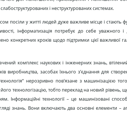
 слабоструктурованих і неструктурованих системах.
асом посіли у житті людей дуже важливе місце і стають
ливості, інформатизація потребує до себе уважного і
лено конкретних кроків щодо підтримки цієї важливої гал
начений комплекс наукових і інженерних знань, втілений
в виробництва, засобах їхнього з’єднання для створе
технологія“ нерозривно пов’язане з машинізацією тог
ого технологізацію, тобто переклад на новий рівень, щ
ям. Інформаційні технології – це машинізовані спосо
игляді знань. Вони включають два основні елементи – а