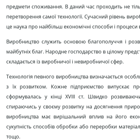
предмети споживання. В даний час проходить не тільки
перетворення самої технології. Сучасний рівень виробн
це наука про найбільш економічні способи і процеси 
Виробництво служить основою благополуччя і розвит
майбутніх благ. Народне господарство в цілому пред
складається із виробничої і невиробничої сфер.
Технологія певного виробництва визначається особли
з їх розвитком. Кожне підприємство випускає пр
сформувалась у кінці XVIII ст. Швидко розвиваюч
спираючись у своєму розвитку на досягнення природн
виробництва має вирішальний вплив на його екон
сукупність способів обробки або переробки матеріа
тощо.