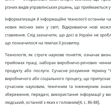
різних видів управлінських рішень, що приймаються у
Інформатизація й інформаційні технології останнім ч
нових якісних змін у світі. Відкриваючи нові мож
ставлення. Слід зазначити, що досі в Україні не зроб
що позначилося на темпах її розвитку.
Технологія, як строге наукове поняття, означає виз
прийомах праці, наборах виробничо-речових чинникі
продукту або послуги. Сучасне розуміння терміну “
виробничого або соціального процесу, що припускає й
сучасним науковим, технічним та інженерним знанн
збереження, передачі, використання інформації у в
людський, останній з яких є головним[4, c. 86-88].