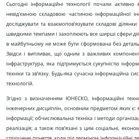
Сьогодні інформаційні технології почали активно в
невід’ємною складовою частиною інформаційної інфр
досліджувати та взаємопов’язувати складові ділянки
швидкими темпами і захоплюють все ширші сфери дія
в майбутньому не може бути сформована без детальн
Звідси і випливає, що одним з важливих компоненті
інфраструктура, яка підтримується сукупністю інфо
техніки та зв’язку. Будь-яка сучасна інформаційна с
технологій.
Згідно з визначенням ЮНЕСКО, інформаційні техно
інженерних дисциплін, основним предметом яких є: 
інформації; обчислювальна техніка і методи організац
реалізація; а також пов’язані з цим соціальні, еконо
спрощене поняття, коли під терміном інформаційні те