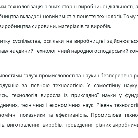
 технологізація різних сторін виробничої діяльності, а
ицтва вкладає і новий зміст в поняття технології. Тому 
виробництва сировини, матеріалів та виробів.
ку суспільства, оскільки на виробництві здійснюєтьс
ставляє єдиний технологічний народногосподарський ком
востями галузі промисловості та науки і безперервно р
одукцію за певною технологією. У самостійну науку
ись, технологія виросла із прикладної науки у фунд
ичих, технічних і економічних наук. Рівень технології
омічні показники та ефективність. Промислова техн
лів, виготовлення виробів, проведення різних виробнич