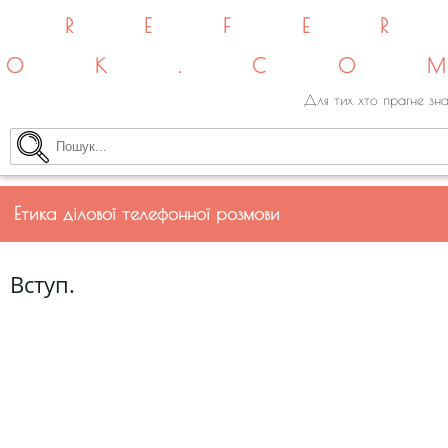
REFE
OK.CO
Для тих хто прагне зна
Етика ділової телефонної розмови
Вступ.