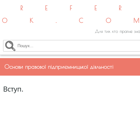
REFE
OK.CO
Для тих хто прагне зна
Основи правової підприємницької діяльності
Вступ.