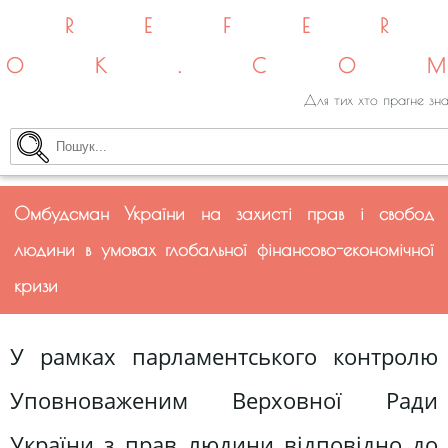
REFE
OK.CO
Для тих хто прагне зна
Омбудсман України на захисті прав і свобод
людини в умовах глобальної фінансово-економічної
кризи
У рамках парламентського контролю
Уповноваженим Верховної Ради
України з прав людини відповідно до