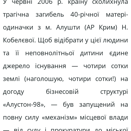
У червні 2006 р. країну сколихнула
трагічна загибель 40-річної матері-
одиначки з м. Алушти (АР Крим) Н.
Кобелєвої. Щоб відібрати у цієї людини
та її неповнолітньої дитини єдине
джерело існування — чотири сотки
землі (наголошую, чотири сотки!) на
догоду бізнесовій структурі
«Алустон-98», — був запущений на
повну силу «механізм» місцевої влади
— від суду і прокуратури до міської