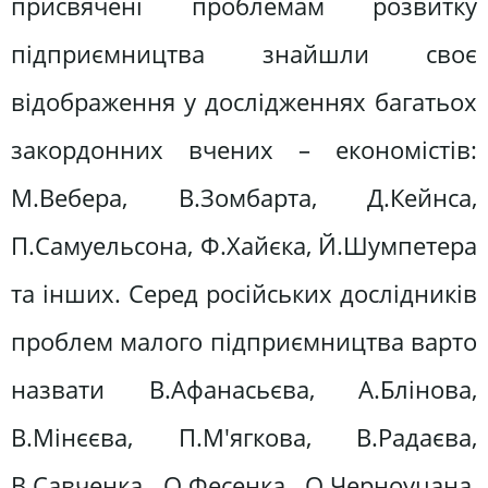
присвячені проблемам розвитку
підприємництва знайшли своє
відображення у дослідженнях багатьох
закордонних вчених – економістів:
М.Вебера, В.Зомбарта, Д.Кейнса,
П.Самуельсона, Ф.Хайєка, Й.Шумпетера
та інших. Серед російських дослідників
проблем малого підприємництва варто
назвати В.Афанасьєва, А.Блінова,
В.Мінєєва, П.М'ягкова, В.Радаєва,
В.Савченка, О.Фесенка, О.Черноуцана,