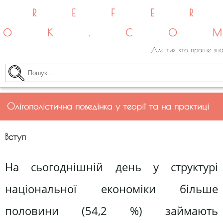
REFE
OK.CO
Для тих хто прагне зна
Олігополістична поведінка у теорії та на практиці
Вступ
На сьогоднішній день у структурі
національної економіки більше
половини (54,2 %) займають