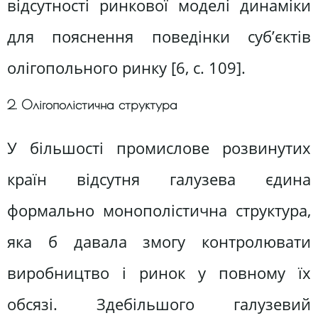
відсутності ринкової моделі динаміки
для пояснення поведінки суб’єктів
олігопольного ринку [6, c. 109].
2. Олігополістична структура
У більшості промислове розвинутих
країн відсутня галузева єдина
формально монополістична структура,
яка б давала змогу контролювати
виробництво і ринок у повному їх
обсязі. Здебільшого галузевий