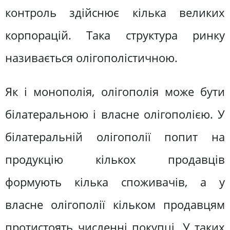
контроль здійснює кілька великих
корпорацій. Така структура ринку
називається олігополістичною.
Як і монополія, олігополія може бути
білатеральною і власне олігополією. У
білатеральній олігополії попит на
продукцію кількох продавців
формують кілька споживачів, а у
власне олігополії кільком продавцям
протистоять численні покупці. У таких