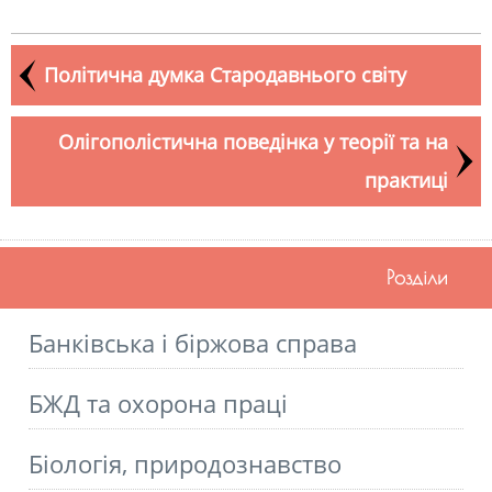
Політична думка Стародавнього світу
Олігополістична поведінка у теорії та на
практиці
Розділи
Банківська і біржова справа
БЖД та охорона праці
Біологія, природознавство