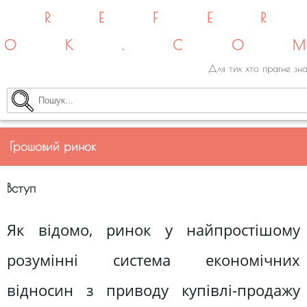
REFE
OK.CO
Для тих хто прагне зна
Грошовий ринок
Вступ
Як відомо, ринок у найпростішому
розумінні система економічних
відносин з приводу купівлі-продажу