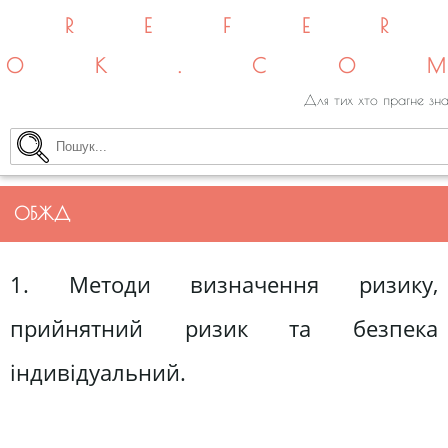
REFE
OK.CO
Для тих хто прагне зна
ОБЖД
1. Методи визначення ризику,
прийнятний ризик та безпека
індивідуальний.