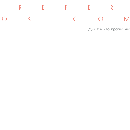
REFE
OK.CO
Для тих хто прагне зна