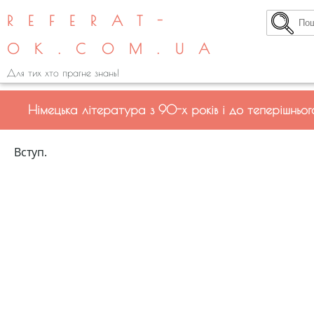
REFERAT-
OK.COM.UA
Для тих хто прагне знань!
Німецька література з 90-х років і до теперішньог
Вступ.