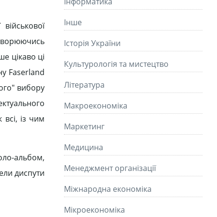
Інформатика
Інше
 військової
етворюючись
Історія України
ше цікаво ці
Культурологія та мистецтво
ну Faserland
Літературa
ого" вибору
лектуального
Макроекономіка
 всі, із чим
Маркетинг
Медицина
оло-альбом,
Менеджмент організації
вели диспути
Міжнародна економіка
Мікроекономіка