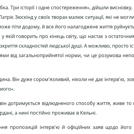
ка. Три історії і одне спостереження», дійшли висновку
рік Зюскінд у своїх творах малює ситуації, які не могли
може піти додому, й все його налагоджене життя руйнуєт
у якій говорить про кінець світу, що настає з остаточн
криття складностей людської душі. А можливо, просто іс
нями від загальноприйнятої норми, чи це розумова непо
ина. Він дуже сором'язливий, ніколи не дає інтерв'ю, зо
мого».
він дотримується відлюдненого способу життя, живе то 
дані, а нині постійно проживає в Кельні.
ення пропозицій інтерв'ю й офіційних заяв щодо його 