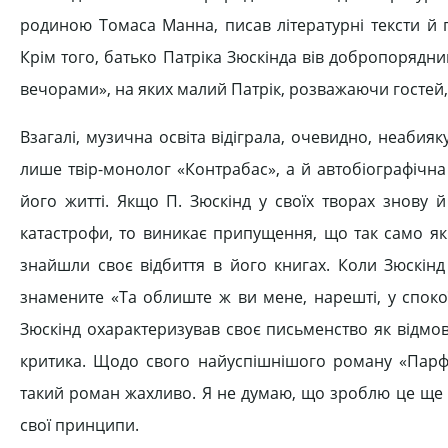
родиною Томаса Манна, писав літературні тексти й 
Крім того, батько Патріка Зюскінда вів добропорядни
вечорами», на яких малий Патрік, розважаючи гостей,
Взагалі, музична освіта відіграла, очевидно, неабия
лише твір-монолог «Контрабас», а й автобіографічн
його житті. Якщо П. Зюскінд у своїх творах знову 
катастрофи, то виникає припущення, що так само як 
знайшли своє відбиття в його книгах. Коли Зюскінд
знамените «Та облиште ж ви мене, нарешті, у споко
Зюскінд охарактеризував своє письменство як відмо
критика. Щодо свого найуспішнішого роману «Парф
такий роман жахливо. Я не думаю, що зроблю це ще ра
свої принципи.