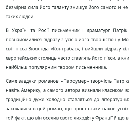
безмірна сила його таланту знищує його самого й не з
таких людей.
В Україні та Росії письменник і драматург Патрі
познайомилися відразу з усією його творчістю і у М
світ п'єса Зюскінда «Контрабас», і вийшли відразу кі
європейських столиць часто ставлять його п'єси, а кн
найбільш популярним твором письменника.
Саме завдяки романові «Парфумер» творчість Патрік
навіть Америку, а самого автора визнали класиком вж
традиційно дуже холодно ставляться до літературни
закохалися в цей роман, що просто-таки пахне успі
той факт, що він оселив свого лиходія у Франції й що 