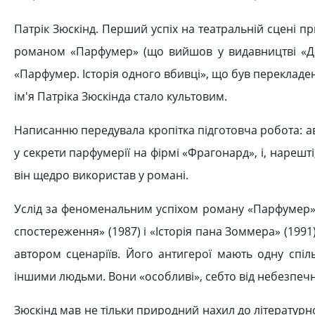
Патрік Зюскінд. Перший успіх на театральній сцені пр
романом «Парфумер» (що вийшов у видавництві «Діо
«Парфумер. Історія одного вбивці», що був перекладе
ім'я Патріка Зюскінда стало культовим.
Написанню передувала кропітка підготовча робота: ав
у секрети парфумерії на фірмі «Фрагонард», і, нарешті
він щедро використав у романі.
Услід за феноменальним успіхом роману «Парфумер» з'
спостереження» (1987) і «Історія пана Зоммера» (1991
автором сценаріїв. Його антигерої мають одну спіл
іншими людьми. Вони «особливі», себто від небезпечно
Зюскінд мав не тільки природний нахил до літературно