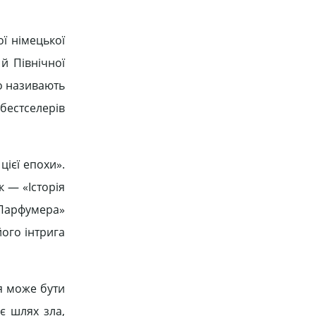
ї німецької
й Північної
го називають
бестселерів
цієї епохи».
 — «Історія
«Парфумера»
ого інтрига
ія може бути
є шлях зла,