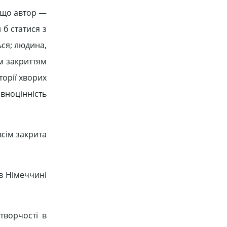
, що автор —
 б статися з
ься; людина,
им закриттям
торії хворих
вноцінність
всім закрита
в Німеччині
творчості в