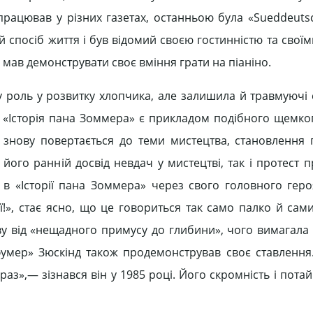
працював у різних газетах, останньою була «Sueddeutsc
й спосіб життя і був відомий своєю гостинністю та сво
 мав демонструвати своє вміння грати на піаніно.
ку роль у розвитку хлопчика, але залишила й травмуючі
а «Історія пана Зоммера» є прикладом подібного щемког
й знову повертається до теми мистецтва, становлення г
його ранній досвід невдач у мистецтві, так і протест п
 в «Історії пана Зоммера» через свого головного гер
ї!», стає ясно, що це говориться так само палко й сам
ву від «нещадного примусу до глибини», чого вимагала 
умер» Зюскінд також продемонстрував своє ставлення
з»,— зізнався він у 1985 році. Його скромність і пота