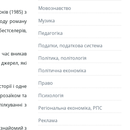
Мовознавство
ків (1985) з
Музика
ходу роману
бестселерів,
Педагогіка
Податки, податкова система
й час вникав
Політика, політологія
 джерел, які
Політична економіка
Право
торії і одне
прозаїком та
Психологія
ілкуванні з
Регіональна економіка, РПС
Реклама
в знайомий з