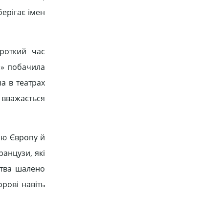
берігає імен
ороткий час
н» побачила
ча в театрах
и вважається
сю Європу й
ранцузи, які
ства шалено
рові навіть