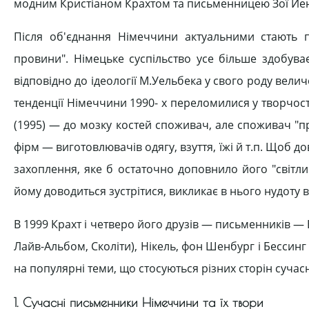
модним Кристіаном Крахтом та письменницею Зої Йен
Після об'єднання Німеччини актуальними стають п
провини". Німецьке суспільство усе більше здобува
відповідно до ідеології М.Уельбека у свого роду велич
тенденції Німеччини 1990- х переломилися у творчості
(1995) — до мозку костей споживач, але споживач "
фірм — виготовлювачів одягу, взуття, їжі й т.п. Щоб д
захоплення, яке б остаточно доповнило його "світлий
йому доводиться зустрітися, викликає в нього нудоту
В 1999 Крахт і четверо його друзів — письменників 
Лайв-Альбом, Сколіти), Нікель, фон Шенбург і Бессин
на популярні теми, що стосуються різних сторін сучас
1. Сучасні письменники Німеччини та їх твори