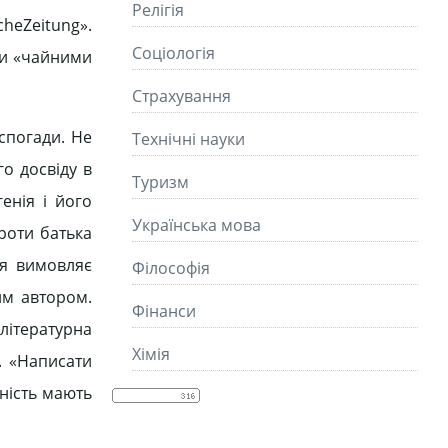
Релігія
heZeitung».
Соціологія
їми «чайними
Страхування
 спогади. Не
Технічні науки
о досвіду в
Туризм
енія і його
Українська мова
роти батька
оя вимовляє
Філософія
им автором.
Фінанси
літературна
Хімія
. «Написати
йність мають