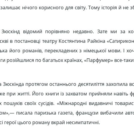
алишає нічого корисного для світу. Тому історія й не з
к Зюскінд відомий порівняно недавно. Зате ми за к
оскві в постановці театру Костянтина Райкіна «Сатирико
лька його романів, перекладених з німецької мови. І хо
иги розійшлися по багатьох країнах, «Парфумер» все-так
а Зюскінда протягом останнього десятиліття захопила в
е при житті. Його книги із захватом прийняли навіть ф
х пошуків своїх сусідів. «Міжнародні видавничі товари
хом»,— писала паризька газета, французи вибачили авто
всі герої цього роману вкрай несимпатичні.