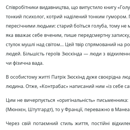
Співробітники видавництва, що випустило книгу «Голуб
тонкий психолог, котрий наділений тонким гумором. Пат
пересічними людьми: старий боїться голуба, тому не 
яка вважає себе вченим, пише передсмертну записку, 
стулок мушлі над світом… Цей твір спрямований на роз
людей. Більшість героїв Зюскінда — люди з відхилен
чи фізична вада.
В особистому житті Патрік Зюскінд дуже своєрідна люд
людина. Отже, «Контрабас» написаний ним «із себе са
Цим не вичерпується «оригінальність» письменника: 
(Мюнхєн, Штутгардт), то у Франції, переважно в Манеар
Через свій потаємний стиль життя, постійні відхил