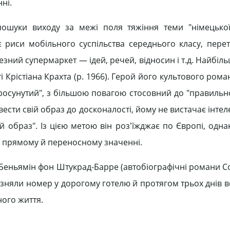
ні.
ошуки виходу за межі поля тяжіння теми "німецької
є риси мобільного суспільства середнього класу, пер
езний супермаркет — ідей, речей, відносин і т.д. Найбіль
 Крістіана Крахта (р. 1966). Герой його культового рома
просунутий", з більшою повагою стосовний до "правильн
овести свій образ до досконалості, йому не вистачає інте
 образ". Із цією метою він роз'їжджає по Європі, однак
 в прямому й переносному значенні.
— Беньямін фон Штукрад-Барре (автобіографічні романи С
г зняли номер у дорогому готелю й протягом трьох днів 
ного життя.