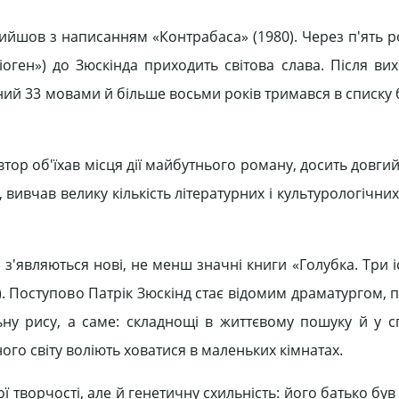
ийшов з написанням «Контрабаса» (1980). Через п'ять ро
ген») до Зюскінда приходить світова слава. Після ви
ний 33 мовами й більше восьми років тримався в списку 
тор об'їхав місця дії майбутнього роману, досить довги
, вивчав велику кількість літературних і культурологічних
являються нові, не менш значні книги «Голубка. Три іс
). Поступово Патрік Зюскінд стає відомим драматургом, 
ьну рису, а саме: складнощі в життєвому пошуку й у сп
го світу воліють ховатися в маленьких кімнатах.
ї творчості, але й генетичну схильність: його батько бу