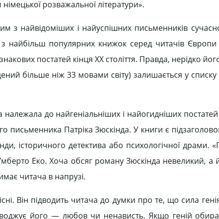
 німецької розважальної літератури».
м з найвідоміших і найуспішних письменників сучасно
ю з найбільш популярних книжок серед читачів Європи 
накових постатей кінця XX століття. Правда, нерідко йо
ний більше ніж 33 мовами світу) залишається у списку 
а належала до найгеніальніших і найогидніших постатей 
 письменника Патріка Зюскінда. У книги є підзаголовок
енди, історичного детектива або психологічної драми. 
мберто Еко. Хоча обсяг роману Зюскінда невеликий, а й
римає читача в напрузі.
існі. Він підводить читача до думки про те, що сила ген
воджує його — любов чи ненависть. Якщо геній обира