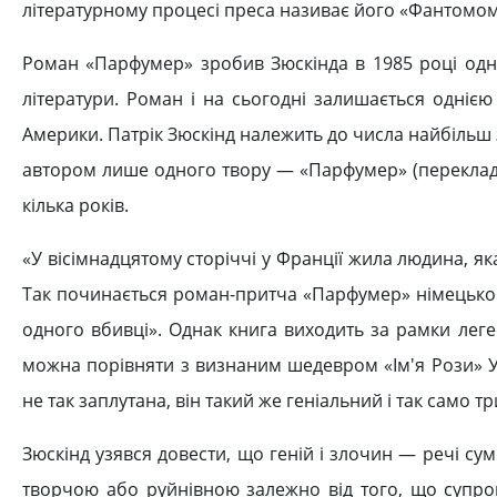
літературному процесі преса називає його «Фантомом
Роман «Парфумер» зробив Зюскінда в 1985 році одни
літератури. Роман і на сьогодні залишається одніє
Америки. Патрік Зюскінд належить до числа найбільш з
автором лише одного твору — «Парфумер» (перекладе
кілька років.
«У вісімнадцятому сторіччі у Франції жила людина, як
Так починається роман-притча «Парфумер» німецького
одного вбивці». Однак книга виходить за рамки лег
можна порівняти з визнаним шедевром «Ім'я Рози» У
не так заплутана, він такий же геніальний і так само т
Зюскінд узявся довести, що геній і злочин — речі сум
творчою або руйнівною залежно від того, що супро