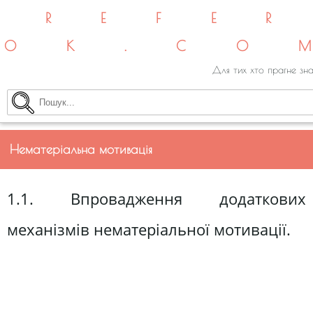
REFE
OK.CO
Для тих хто прагне зна
Нематеріальна мотивація
1.1. Впровадження додаткових
механізмів нематеріальної мотивації.