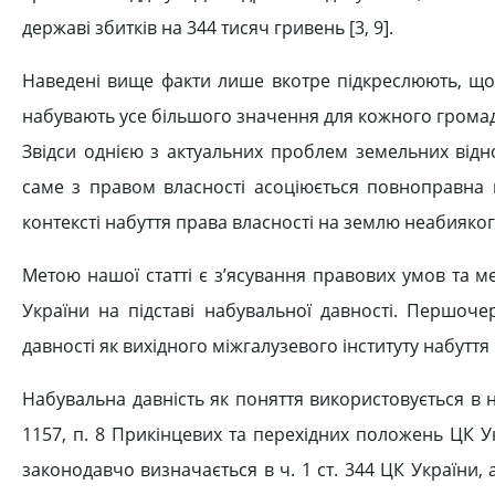
державі збитків на 344 тисяч гривень [3, 9].
Наведені вище факти лише вкотре підкреслюють, що 
набувають усе більшого значення для кожного громадя
Звідси однією з актуальних проблем земельних відн
саме з правом власності асоціюється повноправна 
контексті набуття права власності на землю неабияког
Метою нашої статті є з’ясування правових умов та м
України на підставі набувальної давності. Першоч
давності як вихідного міжгалузевого інституту набуття
Набувальна давність як поняття використовується в нині
1157, п. 8 Прикінцевих та перехідних положень ЦК Ук
законодавчо визначається в ч. 1 ст. 344 ЦК України,