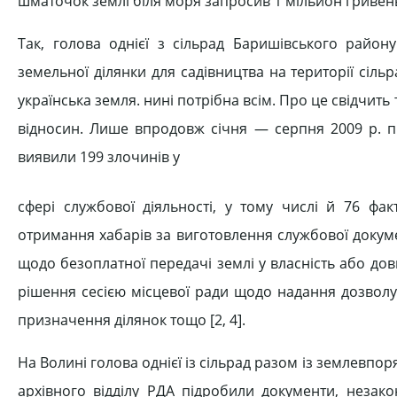
шматочок землі біля моря запросив 1 мільйон гривень 
Так, голова однієї з сільрад Баришівського райо
земельної ділянки для садівництва на території сіл
українська земля. нині потрібна всім. Про це свідчи
відносин. Лише впродовж січня — серпня 2009 р. п
виявили 199 злочинів у
сфері службової діяльності, у тому числі й 76 фак
отримання хабарів за виготовлення службової докум
щодо безоплатної передачі землі у власність або д
рішення сесією місцевої ради щодо надання дозволу 
призначення ділянок тощо [2, 4].
На Волині голова однієї із сільрад разом із землевп
архівного відділу РДА підробили документи, неза