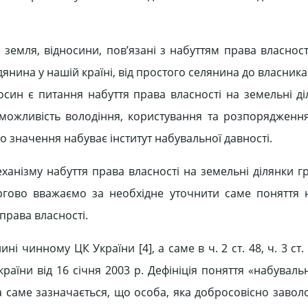
земля, відносини, пов’язані з набуттям права власност
нина у нашій країні, від простого селянина до власника
осин є питання набуття права власності на земельні ді
можливість володіння, користування та розпорядженн
о значення набуває інститут набувальної давності.
еханізму набуття права власності на земельні ділянки 
ергово вважаємо за необхідне уточнити саме поняття 
 права власності.
 чинному ЦК України [4], а саме в ч. 2 ст. 48, ч. 3 ст. 3
раїни від 16 січня 2003 р. Дефініція поняття «набуваль
 а саме зазначається, що особа, яка добросовісно заво