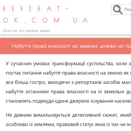
REFERAT-
OK.COM.UA
Для тих хто прагне знань!
Набуття права власності на земельні ділянки на під
У сучасних умовах трансформації суспільства, коли 
постає питання набуття права власності на землю як
все більш гостро, виходячи з репортажів засобів м
набуття останніми права власності на їх земельні д
становлять подекуди єдине джерело існування населе
Не дивним вимальовується детективний сюжет, який 
особливо із землями, правовий статус яких із тих чи