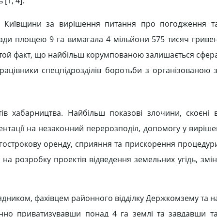
[1, 4].
ну Київщини за вирішення питання про погодження т
ьради площею 9 га вимагала 4 мільйони 575 тисяч гривен
ть той факт, що найбільш корумпованою залишається сфе
рацівники спецпідрозділів боротьби з організованою 
тів хабарництва. Найбільш показові злочини, скоєні в
ентації на незаконний перерозподіл, допомогу у виріше
овгострокову оренду, сприяння та прискорення процедур
на розробку проектів відведення земельних угідь, змін
орядником, фахівцем районного відділку Держкомзему та
конно приватизувавши понад 4 га землі та завдавши 