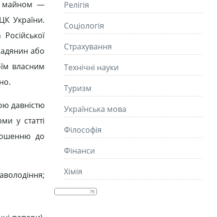
м майном —
Релігія
ЦК України.
Соціологія
 Російської
Страхування
омадянин або
оїм власним
Технічні науки
но.
Туризм
ною давністю
Українська мова
ми у статті
Філософія
ношенню до
Фінанси
Хімія
аволодіння;