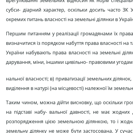
врегулюванні земельних відносин як норм спеціальн
субси- діарний характер, оскільки досить часто ЗК
окремих питань власності на земельні ділянки в Україн
Першим питанням у реалізації громадянами їх права 
визначитися із порядком набуття права власності на т
України набувають права власності на земельні ділян
дарування, міни, іншими цивільно- правовими угодами
нальної власності; в) приватизації земельних ділянок,
виділення в натурі (на місцевості) належної їм земельн
Таким чином, можна дійти висновку, що оскільки гро
на підставі набу- вальної давності, не має жодних
розпорядження цією земельною ділянкою, то і жодна
земельну ділянку не може бути застосована. У суча