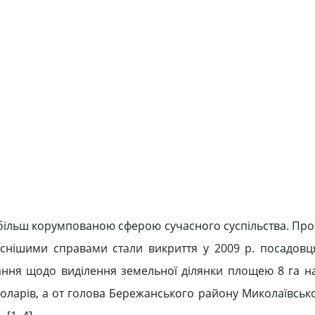
йбільш корумпованою сферою сучасного суспільства. Про
нснішими справами стали викриття у 2009 р. посадовц
ання щодо виділення земельної ділянки площею 8 га н
оларів, а от голова Бережанського району Миколаївської