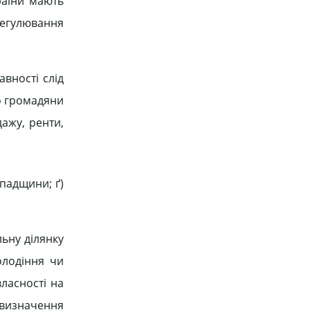
раїни мають
регулювання
вності слід
що громадяни
дажу, ренти,
спадщини; ґ)
ьну ділянку
олодіння чи
ласності на
 визначення