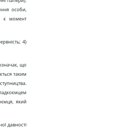
нні папери).
іння особи,
і є момент
ервність; 4)
означає, що
ується таким
ступництва.
спадкоємцем
оємця, який
ної давності