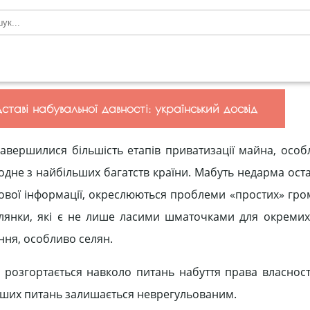
ставі набувальної давності: український досвід
завершилися більшість етапів приватизації майна, особ
 одне з найбільших багатств країни. Мабуть недарма ост
асової інформації, окреслюються проблеми «простих» гр
ілянки, які є не лише ласими шматочками для окремих с
ння, особливо селян.
розгортається навколо питань набуття права власност
 інших питань залишається неврегульованим.