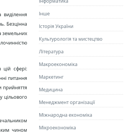
Інформатика
Інше
а виділення
ь. Безцінна
Історія України
ра земельних
Культурологія та мистецтво
злочинністю
Літературa
Макроекономіка
 цій сфері:
Маркетинг
нні питання
и прийняття
Медицина
у цільового
Менеджмент організації
Міжнародна економіка
 начальником
Мікроекономіка
таким чином