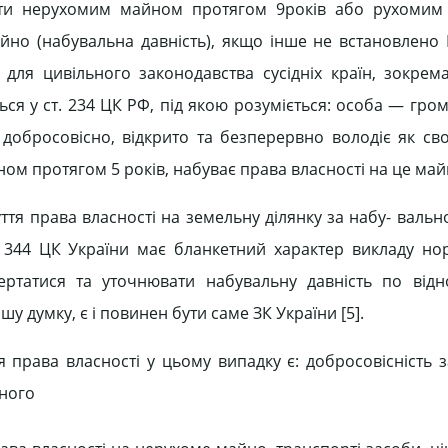
діти нерухомим майном протягом 9років або рухоми
айно (набувальна давність), якщо інше не встановлено 
для цивільного законодавства сусідніх країн, зокрема
ться у ст. 234 ЦК РФ, під якою розуміється: особа — гр
обросовісно, відкрито та безперервно володіє як св
м протягом 5 років, набуває права власності на це май
ття права власності на земельну ділянку за набу- валь
 344 ЦК України має бланкетний характер викладу нор
ертатися та уточнювати набувальну давність по від
у думку, є і повинен бути саме ЗК України [5].
я права власності у цьому випадку є: добросовісність з
еного