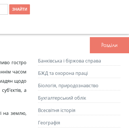
Розділи
Банківська і біржова справа
ливо гостро
аннім часом
БЖД та охорона праці
омадян щодо
Біологія, природознавство
уб’єктів, а
Бухгалтерський облік
Всесвітня історія
і на землю,
Географія