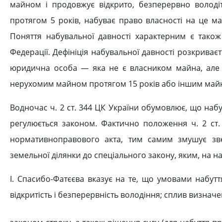
майном і продовжує відкрито, безперервно воло
протягом 5 років, набуває право власності на це м
Поняття набувальної давності характерним є також 
Федерації. Дефініція набувальної давності розкриває
юридична особа — яка не є власником майна, але д
нерухомим майном протягом 15 років або іншим майно
Водночас ч. 2 ст. 344 ЦК України обумовлює, що набу
регулюється законом. Фактично положення ч. 2 ст.
нормативноправового акта, тим самим змушує зв
земельної ділянки до спеціального закону, яким, на наш
І. Спасибо-Фатєєва вказує на те, що умовами набутт
відкритість і безперервність володіння; сплив визнач