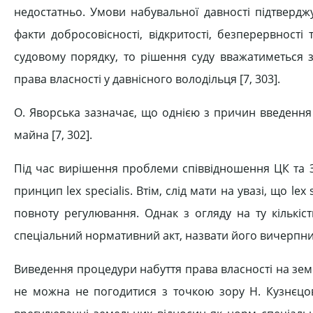
недостатньо. Умови набувальної давності підтверд
факти добросовісності, відкритості, безперервності
судовому порядку, то рішення суду вважатиметьс
права власності у давнісного володільця [7, 303].
О. Яворська зазначає, що однією з причин введення
майна [7, 302].
Під час вирішення проблеми співвідношення ЦК та З
принцип lex specialis. Втім, слід мати на увазі, що 
повноту регулювання. Однак з огляду на ту кількіс
спеціальний нормативний акт, назвати його вичерпним
Виведення процедури набуття права власності на земе
не можна не погодитися з точкою зору Н. Кузнєцо