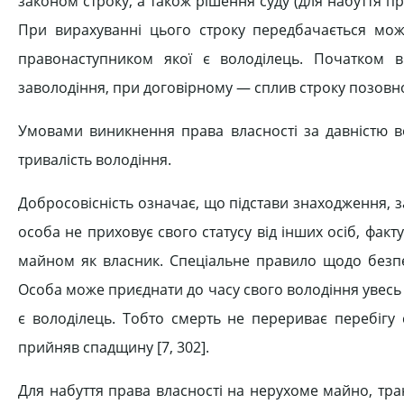
законом строку, а також рішення суду (для набуття пр
При вирахуванні цього строку передбачається мож
правонаступником якої є володілець. Початком 
заволодіння, при договірному — сплив строку позовної 
Умовами виникнення права власності за давністю воло
тривалість володіння.
Добросовісність означає, що підстави знаходження, 
особа не приховує свого статусу від інших осіб, факт
майном як власник. Спеціальне правило щодо безпе
Особа може приєднати до часу свого володіння увесь
є володілець. Тобто смерть не перериває перебігу 
прийняв спадщину [7, 302].
Для набуття права власності на нерухоме майно, тран