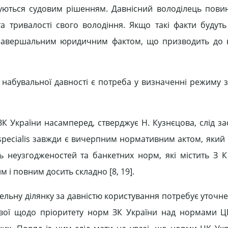
жуються судовим рішенням. Давнісний володілець пови
 та тривалості свого володіння. Якщо такі факти будуть
я завершальним юридичним фактом, що призводить до
 набувальної давності є потреба у визначенні режиму 
К України насамперед, стверджує Н. Кузнєцова, слід за
lex specialis завжди є вичерпним нормативним актом, яки
ть неузгодженостей та банкетних норм, які містить З К
 і повним досить складно [8, 19].
льну ділянку за давністю користування потребує уточне
вої щодо пріоритету норм ЗК України над нормами Ц