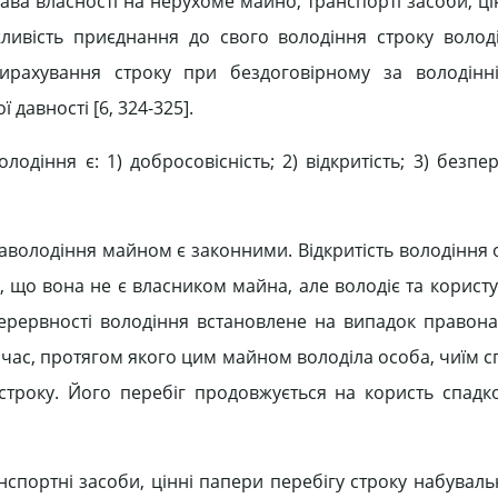
ава власності на нерухоме майно, транспорті засоби, ці
ливість приєднання до свого володіння строку волод
вирахування строку при бездоговірному за володінн
давності [6, 324-325].
діння є: 1) добросовісність; 2) відкритість; 3) безпер
заволодіння майном є законними. Відкритість володіння 
у, що вона не є власником майна, але володіє та корист
рервності володіння встановлене на випадок правона
 час, протягом якого цим майном володіла особа, чиїм 
строку. Його перебіг продовжується на користь спадк
спортні засоби, цінні папери перебігу строку набуваль