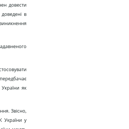
нен довести
 доведені в
 виникнення
задавненого
стосовувати
й передбачає
 України як
ння. Звісно,
К України у