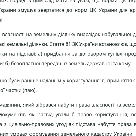
их. Поряд із цим слід мати на увазі, що норми ЦК Ук
 України змушує звертатися до норм ЦК України для в
і.
власності на земельну ділянку внаслідок набувальної да
акі земельні ділянки. Стаття 81 ЗК України встановлює, 
ки на підставі: а) придбання за договором купівлі-про
; б) безоплатної передачі із земель державної та кому
 що були раніше надані їм у користування; г) прийняття 
ої частки (паю).
мадянин, який зібрався набути права власності на земел
 документів, які засвідчували б право користування, в
 з цивільно-правових угод як підстава набуття права в
сних умовах формування земельного кадастру України,