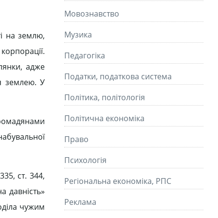
Мовознавство
Музика
і на землю,
 корпорації.
Педагогіка
лянки, адже
Податки, податкова система
я землею. У
Політика, політологія
Політична економіка
громадянами
набувальної
Право
Психологія
35, ст. 344,
Регіональна економіка, РПС
на давність»
Реклама
лоділа чужим