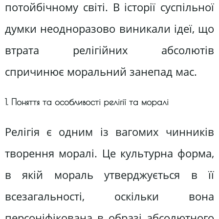
потойбічному світі. В історії суспільної
думки неодноразово виникали ідеї, що
втрата релігійних абсолютів
спричинює моральний занепад мас.
1. Поняття та особливості релігії та моралі
Релігія є одним із вагомих чинників
творення моралі. Це культурна форма,
в якій мораль утверджується в її
всезагальності, оскільки вона
персоніфікована в образі абсолютного