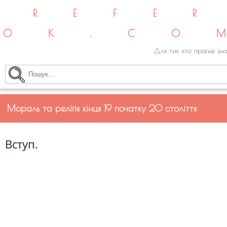
REFE
OK.CO
Для тих хто прагне зна
Мораль та релігія кінця 19 початку 20 століття
Вступ.