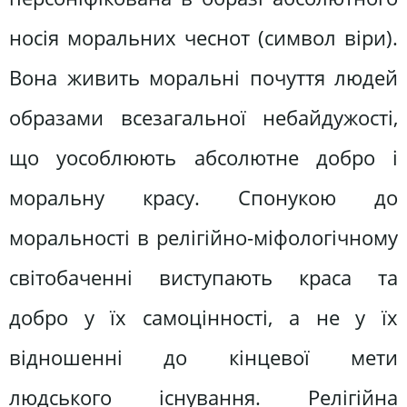
носія моральних чеснот (символ віри).
Вона живить моральні почуття людей
образами всезагальної небайдужості,
що уособлюють абсолютне добро і
моральну красу. Спонукою до
моральності в релігійно-міфологічному
світобаченні виступають краса та
добро у їх самоцінності, а не у їх
відношенні до кінцевої мети
людського існування. Релігійна