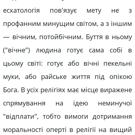
есхатологія пов'язує мету не з
профанним минущим світом, а з іншим
— вічним, потойбічним. Буття в ньому
("вічне") людина готує сама собі в
цьому світі: готує або вічні пекельні
муки, або райське життя під опікою
Бога. В усіх релігіях має місце виражене
спрямування на ідею неминучої
"відплати", тобто вимоги дотримання
моральності оперті в релігії на вищий