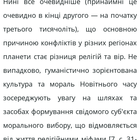
Нині все очевидніше (принаймні це
очевидно в кінці другого — на початку
третього тисячоліть), що основною
причиною конфліктів у різних регіонах
планети стає різниця релігій та вір. Не
випадково, гуманістично зорієнтована
культура та мораль Новітнього часу
зосереджують увагу на шляхах та
засобах формування свідомого суб'єкта
морального вибору, що відмовляється
від життя релігійними міфами [7, c. 31-