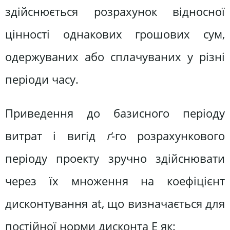
здійснюється розрахунок відносної
цінності однакових грошових сум,
одержуваних або сплачуваних у різні
періоди часу.
Приведення до базисного періоду
витрат і вигід
ґ
-го розрахункового
періоду проекту зручно здійснювати
через їх множення на коефіцієнт
дисконтування at, що визначається для
постійної норми дисконта Е як: