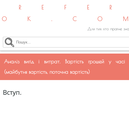
REFE
OK.CO
Для тих хто прагне зна
Аналіз вигід і витрат. Вартість грошей у часі
(майбутня вартість, поточна вартість)
Вступ.