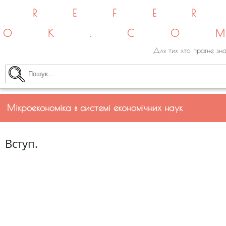
REFE
OK.CO
Для тих хто прагне зна
Мікроекономіка в системі економічних наук
Вступ.