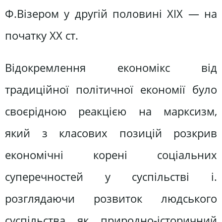
Ф.Візером у другій половині XIX — на
початку XX ст.
Відокремлення економікс від
традиційної політичної економії було
своєрідною реакцією на марксизм,
який з класових позицій розкрив
економічні корені соціальних
суперечностей у суспільстві і.
розглядаючи розвиток людського
суспільства як природно-історичний