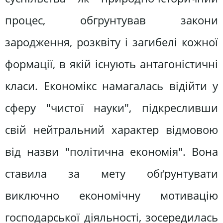
процес, обгрунтував закони
зародження, розквіту і загибелі кожної
формації, в якій існують антагоністичні
класи. Економікс намагалась відійти у
сферу "чистої науки", підкресливши
свій нейтральний характер відмовою
від назви "політична економія". Вона
ставила за мету обґрунтувати
виключно економічну мотивацію
господарської діяльності, зосередилась