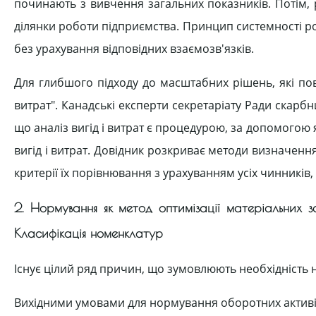
починають з вивчення загальних показників. Потім,
ділянки роботи підприємства. Принцип системності р
без урахування відповідних взаємозв'язків.
Для глибшого підходу до масштабних рішень, які пов
витрат". Канадські експерти секретаріату Ради скарбн
що аналіз вигід і витрат є процедурою, за допомогою
вигід і витрат. Довідник розкриває методи визначення
критерії їх порівнювання з урахуванням усіх чинників
2. Нормування як метод оптимізації матеріальних з
Класифікація номенклатур
Існує цілий ряд причин, що зумовлюють необхідність н
Вихідними умовами для нормування оборотних активі