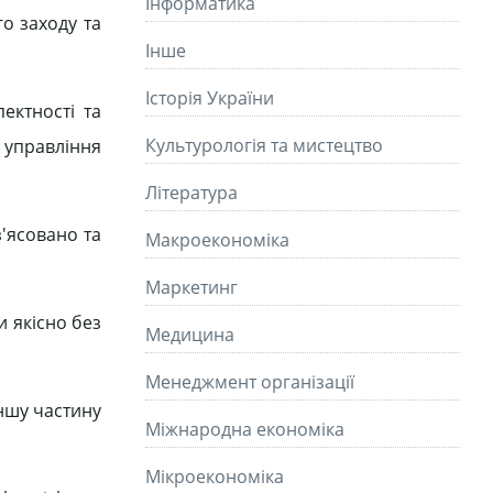
Інформатика
о заходу та
Інше
Історія України
ектності та
Культурологія та мистецтво
и управління
Літературa
'ясовано та
Макроекономіка
Маркетинг
и якісно без
Медицина
Менеджмент організації
іншу частину
Міжнародна економіка
Мікроекономіка