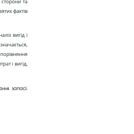
 сторони та
ятих фактів
ліз вигід і
азначається,
м порівняння
рат і вигід,
ння запасі.