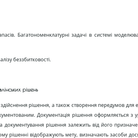
апасів. Багатономенклатурні задачі в системі моделюва
алізу беззбитковості.
влінських рішень
а здійснення рішення, а також створення передумов для 
кументованим. Документація рішення оформляється з 
а документування рішення залежить від його призначен
ому рішенні відображують мету, визначають засоби дося