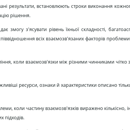
увані результати, встановлюють строки виконання кожног
зацію рішення.
є змогу з'ясувати рівень їхньої складності, багатоасп
 співвідношення всіх взаємозв'язаних факторів проблем
ння, коли взаємозв'язки між різними чинниками чітко з
ливіші ресурси, ознаки й характеристики описано тільк
леми, коли частину взаємозв'язків виражено кількісно, 
х підходів.