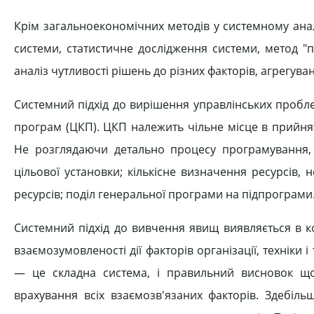
Крім загальноекономічних методів у системному анал
системи, статистичне дослідження системи, метод "п
аналіз чутливості рішень до різних факторів, агрегува
Системний підхід до вирішення управлінських пробл
програм (ЦКП). ЦКП належить чільне місце в прийнят
Не розглядаючи детально процесу програмування, 
цільової установки; кількісне визначення ресурсів,
ресурсів; поділ генеральної програми на підпрограми
Системний підхід до вивчення явищ виявляється в к
взаємозумовленості дії факторів організації, техніки 
— це складна система, і правильний висновок щ
врахування всіх взаємозв'язаних факторів. Здебіль