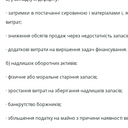
· затримки в постачанні сировиною і матеріалами і, 
витрат;
· зниження обсягів продаж через недостатність запасів
· додаткові витрати на вирішення задач фінансування.
б) надлишок оборотних активів:
· фізичне або моральне старіння запасів;
· зростання витрат на зберігання надлишків запасів;
· банкрутство боржників;
· збільшення податку на майно з причини наявності ве