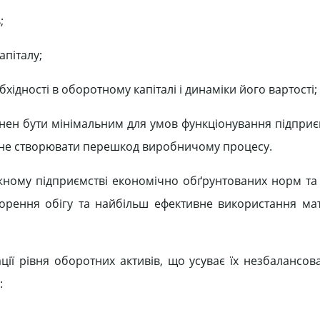
;
апіталу;
ідності в оборотному капіталі і динаміки його вартості;
инен бути мінімальним для умов функціонування підприє
об не створювати перешкод виробничому процесу.
ному підприємстві економічно обґрунтованих норм та
орення обігу та найбільш ефективне використання мат
ії рівня оборотних активів, що усуває їх незбалансова
: