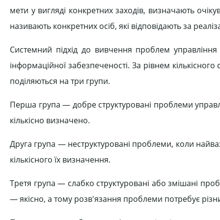
мети у вигляді конкретних заходів, визначають очік
називають конкретних осіб, які відповідають за реалі
Системний підхід до вивчення проблем управління да
інформаційної забезпеченості. За рівнем кількісного
поділяються на три групи.
Перша група — добре структуровані проблеми управлі
кількісно визначено.
Друга група — неструктуровані проблеми, коли найваж
кількісного їх визначення.
Третя група — слабко структуровані або змішані проб
— якісно, а тому розв'язання проблеми потребує різни