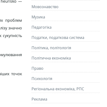
 heurisko —
Мовознавство
Музика
них проблем
Педагогіка
лізу значно
 сукупність
Податки, податкова система
Політика, політологія
ормулювання
Політична економіка
Право
віших точок
Психологія
Регіональна економіка, РПС
Реклама