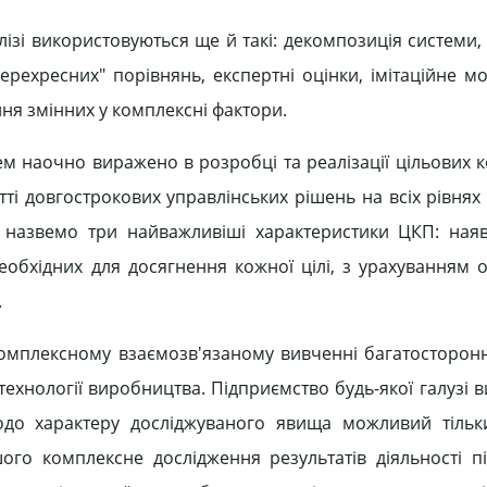
ізі використовуються ще й такі: декомпозиція системи, 
ерехресних" порівнянь, експертні оцінки, імітаційне м
ння змінних у комплексні фактори.
ем наочно виражено в розробці та реалізації цільових 
ті довгострокових управлінських рішень на всіх рівнях 
назвемо три найважливіші характеристики ЦКП: наявн
 необхідних для досягнення кожної цілі, з урахуванням 
.
омплексному взаємозв'язаному вивченні багатосторонніх
і технології виробництва. Підприємство будь-якої галузі
одо характеру досліджуваного явища можливий тільк
шого комплексне дослідження результатів діяльності п