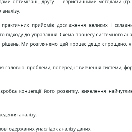
ами оптимізації, другу — евристичними методами (гр.
 аналізу.
і практичних прийомів дослідження великих і склад
го підходу до управління. Схема процесу системного ана
х рішень. Ми розглянемо цей процес дещо спрощено, як
ення головної проблеми, попереднє вивчення системи, ф
озробка концепції його розвитку, виявлення найчутли
ведення аналізу.
нові одержаних унаслідок аналізу даних.