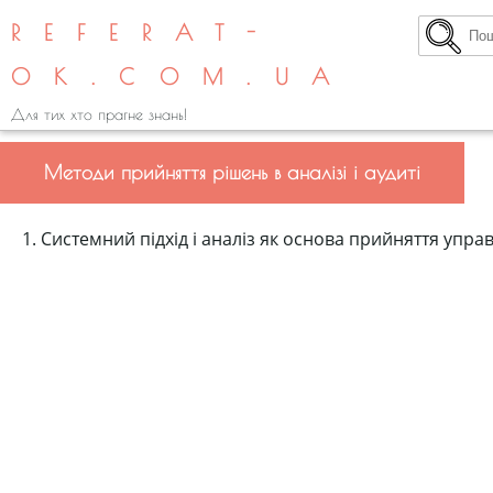
REFERAT-
OK.COM.UA
Для тих хто прагне знань!
Методи прийняття рішень в аналізі і аудиті
1. Системний підхід і аналіз як основа прийняття упра