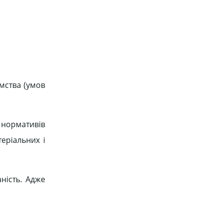
мства (умов
 нормативів
еріальних і
ність. Адже