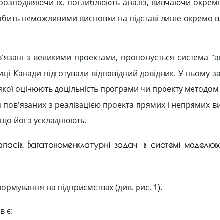
 розподіляючи їх, поглиблюють аналіз, вивчаючи окремі
обить неможливими висновки на підставі лише окремо вз
'язані з великими проектами, пропонується система "ана
иці Канади підготували відповідний довідник. У ньому з
 якої оцінюють доцільність програми чи проекту методо
 пов'язаних з реалізацією проекта прямих і непрямих вит
, що його ускладнюють.
апасів. Багатономенклатурні задачі в системі моделюва
ормування на підприємствах (див. рис. 1).
в є: