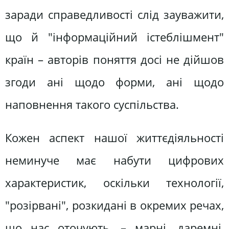
заради справедливості слід зауважити,
що й "інформаційний істеблішмент"
країн – авторів поняття досі не дійшов
згоди ані щодо форми, ані щодо
наповнення такого суспільства.
Кожен аспект нашої життєдіяльності
неминуче має набути цифрових
характеристик, оскільки технології,
"розірвані", розкидані в окремих речах,
що нас оточують, – марні, даремні,