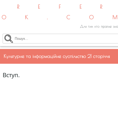
REFE
OK.CO
Для тих хто прагне зна
Культурне та інформаційне суспільство 21 сторіччя
Вступ.