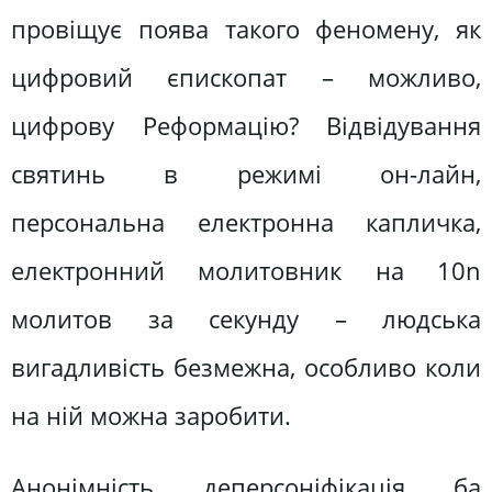
провіщує поява такого феномену, як
цифровий єпископат – можливо,
цифрову Реформацію? Відвідування
святинь в режимі он-лайн,
персональна електронна капличка,
електронний молитовник на 10n
молитов за секунду – людська
вигадливість безмежна, особливо коли
на ній можна заробити.
Анонімність, деперсоніфікація, ба