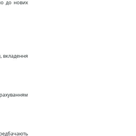
но до нових
и, вкладення
урахуванням
передбачають