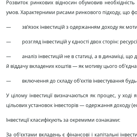
Розвиток ринкових відносин обумовив необхідність п
умов. Характерними рисами ринкового підходу, що форм
— зв’язок інвестицій з одержанням доходу як мотиву
— розгляд інвестицій у єдності двох сторін: ресурсів 
— аналіз інвестицій не в статиці, а в динаміці, що до
й віддачу вкладених коштів — як мотиву цього об’єдна
— включення до складу об’єктів інвестування будь-
У цілому інвестиції визначаються як процес, у ході
цільових установок інвесторів — одержання доходу (еф
Інвестиції класифікують за окремими ознаками:
За об’єктами вкладень є фінансові і капітальні інвести