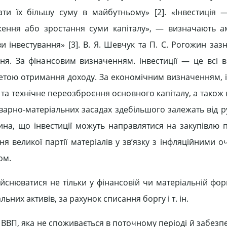
ти їх більшу суму в майбутньому» [2]. «Інвестиція 
ження або зростання суми капіталу», — визначають а
и інвестування» [3]. В. Я. Шевчук та П. С. Рогожин за
ня. За фінансовим визначенням. інвестиції — це всі в
 метою отримання доходу. За економічним визначенням, 
та технічне переозброєння основного капіталу, а також 
оварно-матеріальних засадах здебільшого залежать від р
вина, що інвестиції можуть направлятися на закупівлю 
я великої партії матеріалів у зв’язку з інфляційними 
ом.
ійснюватися не тільки у фінансовій чи матеріальній фор
ьних активів, за рахунок списання боргу і т. ін.
 ВВП, яка не споживається в поточному періоді й забезп