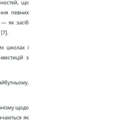
нностей, що
ення певних
 — як засіб
[7].
их школах і
нвестицій з
айбутньому.
ханізму щодо
ачаються як