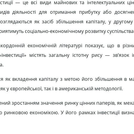
стиції — це всі види майнових та інтелектуальних ці
видів діяльності для отримання прибутку або досягн
розглядаються як засіб збільшення капіталу, у другому
приятимуть соціально-економічному розвитку суспільства 
акордонній економічній літературі показує, що в різн
вестиції» містять загальну істотну рису — зв’язок і
а.
ься як вкладення капіталу з метою його збільшення в м
як у європейської, так і в американській методології.
влений зростанням значення ринку цінних паперів, як ме
ою ринковою економікою. У його рамках інвестиції визн