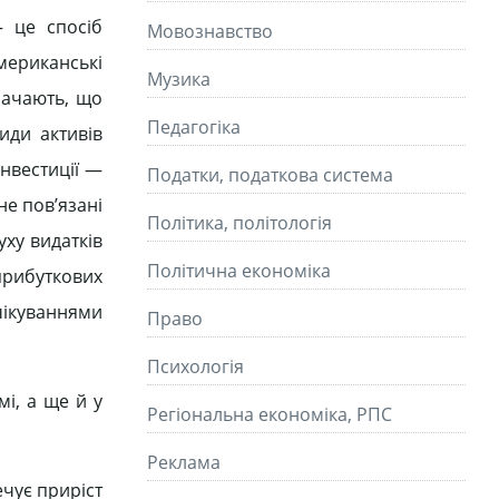
— це спосіб
Мовознавство
мериканські
Музика
значають, що
Педагогіка
иди активів
інвестиції —
Податки, податкова система
не пов’язані
Політика, політологія
уху видатків
Політична економіка
прибуткових
очікуваннями
Право
Психологія
мі, а ще й у
Регіональна економіка, РПС
Реклама
ечує приріст