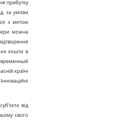
ння прибутку
ід, за умови
ися з метою
сфери можна
відтворення
чні кошти в
Современный
асній країні
Інноваційні
уб’єкта від
ньому свого