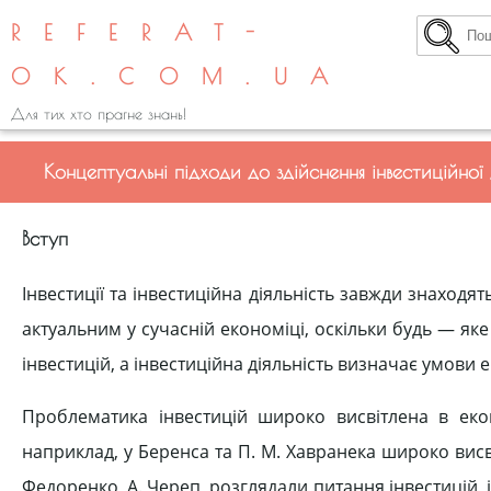
REFERAT-
OK.COM.UA
Для тих хто прагне знань!
Концептуальні підходи до здійснення інвестиційної 
Вступ
Інвестиції та інвестиційна діяльність завжди знаходят
актуальним у сучасній економіці, оскільки будь — як
інвестицій, а інвестиційна діяльність визначає умови
Проблематика інвестицій широко висвітлена в екон
наприклад, у Беренса та П. М. Хавранека широко висві
Федоренко, А. Череп, розглядали питання інвестицій, і