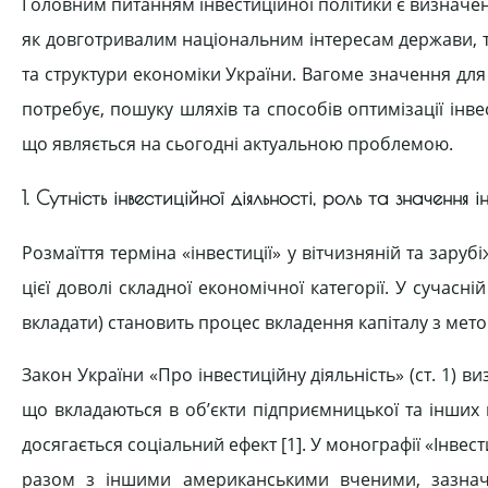
Головним питанням інвестиційної політики є визначенн
як довготривалим національним інтересам держави, та
та структури економіки України. Вагоме значення для 
потребує, пошуку шляхів та способів оптимізації інве
що являється на сьогодні актуальною проблемою.
1. Сутність інвестиційної діяльності, роль та значення і
Розмаїття терміна «інвестиції» у вітчизняній та зар
цієї доволі складної економічної категорії. У сучасній
вкладати) становить процес вкладення капіталу з мет
Закон України «Про інвестиційну діяльність» (ст. 1) в
що вкладаються в об’єкти підприємницької та інших ви
досягається соціальний ефект [1]. У монографії «Інве
разом з іншими американськими вченими, зазнача