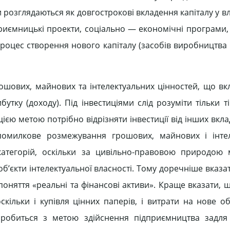
 розглядаються як довгострокові вкладення капіталу у вл
приємницькі проекти, соціально — економічні програми, 
 процес створення нового капіталу (засобів виробництва
рошових, майнових та інтелектуальних цінностей, що вк
тку (доходу). Під інвестиціями слід розуміти тільки т
цією метою потрібно відрізняти інвестиції від інших вкл
 помилкове розмежування грошових, майнових і інте
категорій, оскільки за цивільно-правовою природою
і об’єкти інтелектуальної власності. Тому доречніше вказат
оняття «реальні та фінансові активи». Краще вказати, щ
скільки і купівля цінних паперів, і витрати на нове о
 робиться з метою здійснення підприємництва задля