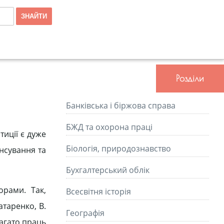
Розділи
Банківська і біржова справа
БЖД та охорона праці
тиції є дуже
Біологія, природознавство
ансування та
Бухгалтерський облік
орами. Так,
Всесвітня історія
атаренко, В.
Географія
багато праць