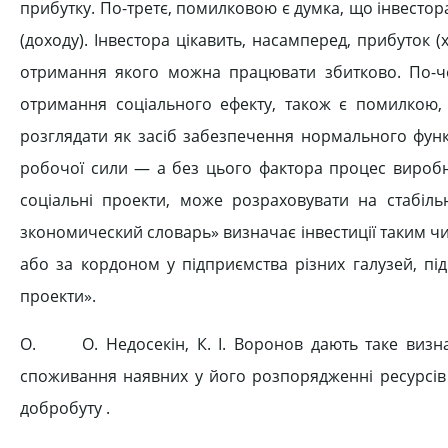
прибутку. По-третє, помилковою є думка, що інвестор
(доходу). Інвестора цікавить, насамперед, прибуток (
отримання якого можна працювати збитково. По-че
отримання соціального ефекту, також є помилкою,
розглядати як засіб забезпечення нормального функ
робочої сили — а без цього фактора процес виробн
соціальні проекти, може розраховувати на стабіл
зкономический словарь» визначає інвестиції таким чин
або за кордоном у підприємства різних галузей, пі
проекти».
О. О. Недосекін, К. І. Воронов дають таке визнач
споживання наявних у його розпорядженні ресурсів 
добробуту .