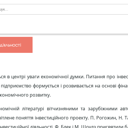
діяльності
ься в центрі уваги економічної думки. Питання про інвес
е підприємство формується і розвивається на основі фін
 економічного розвитку.
омічній літературі вітчизняними та зарубіжними авт
тлене поняття інвестиційного проекту. П. Рогожин, Н. Т
нвестиційної діяльності. Ф. Блек і М. Шоулз присвятили 