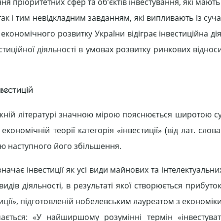
я пріоритетних сфер та об’єктів інвестування, які мають
к і тим невідкладним завданням, які випливають із суч
економічного розвитку України відіграє інвестиційна дія
стиційної діяльності в умовах розвитку ринкових відноси
нвестицій
убіжній літературі значною мірою пояснюється широтою с
 економічній теорії категорія «інвестиції» (від лат. слова
ою наступного його збільшення.
изначає інвестиції як усі види майнових та інтелектуальни
дів діяльності, в результаті якої створюється прибуток
стиції», підготовленій нобелевським лауреатом з економі
ється: «У найширшому розумінні термін «інвестуват