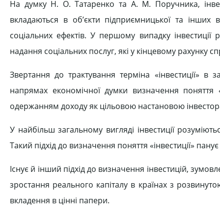
На думку Н. О. Татаренко та А. М. Поручника, інве
вкладаються в об’єкти підприємницької та інших 
соціальних ефектів. У першому випадку інвестиції 
надання соціальних послуг, які у кінцевому рахунку с
Звертання до трактування терміна «інвестиції» в з
напрямах економічної думки визначення поняття «ін
одержанням доходу як цільовою настановою інвестор
У найбільш загальному вигляді інвестиції розуміют
Такий підхід до визначення поняття «інвестиції» панує 
Існує й інший підхід до визначення інвестицій, зумо
зростання реального капіталу в країнах з розвинут
вкладення в цінні папери.