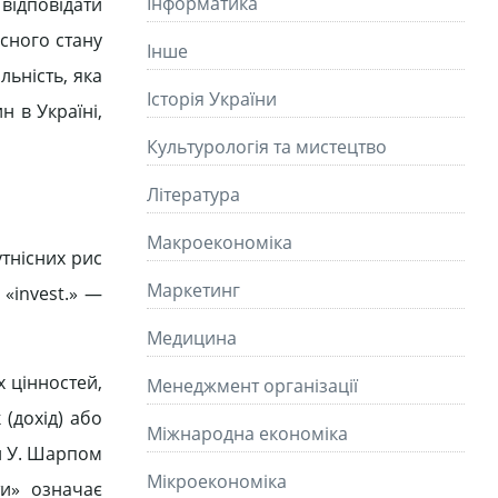
Інформатика
 відповідати
асного стану
Інше
льність, яка
Історія України
н в Україні,
Культурологія та мистецтво
Літературa
Макроекономіка
утнісних рис
Маркетинг
 «invest.» —
Медицина
х цінностей,
Менеджмент організації
 (дохід) або
Міжнародна економіка
ки У. Шарпом
Мікроекономіка
и» означає