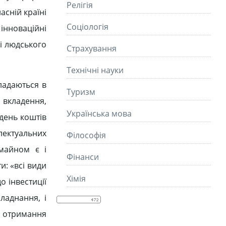
Релігія
асній країні
Соціологія
інноваційні
 і людського
Страхування
Технічні науки
ладаються в
Туризм
і вкладення,
Українська мова
адень коштів
лектуальних
Філософія
 майном є і
Фінанси
и: «всі види
Хімія
о інвестиції
бладнання, і
 отримання