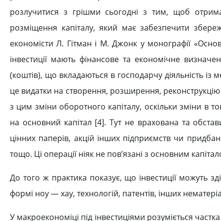
розлучитися з грішми сьогодні з тим, щоб отрима
розміщення капіталу, який має забезпечити збере
економісти Л. Гітман і М. Джонк у монографії «Основ
інвестиції мають фінансове та економічне визначен
(коштів), що вкладаються в господарчу діяльність із
це видатки на створення, розширення, реконструкцію 
з цим зміни оборотного капіталу, оскільки зміни в т
на основний капітал [4]. Тут не врахована та обста
цінних паперів, акцій інших підприємств чи придбанн
тощо. Ці операції ніяк не пов’язані з основним капітал
До того ж практика показує, що інвестиції можуть зд
формі ноу — хау, технологій, патентів, інших нематеріал
У макроекономіці під інвестиціями розуміється частка