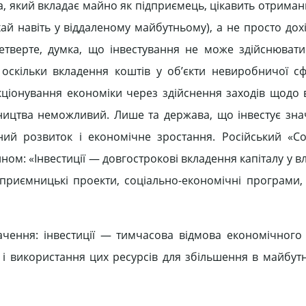
а, який вкладає майно як підприємець, цікавить отрима
хай навіть у віддаленому майбутньому), а не просто дох
тверте, думка, що інвестування не може здійснюват
 оскільки вкладення коштів у об’єкти невиробничої 
ціонування економіки через здійснення заходів щодо 
ицтва неможливий. Лише та держава, що інвестує зна
ьний розвиток і економічне зростання. Російський «
ом: «Інвестиції — довгострокові вкладення капіталу у вл
дприємницькі проекти, соціально-економічні програми, 
ення: інвестиції — тимчасова відмова економічного с
і використання цих ресурсів для збільшення в майбут