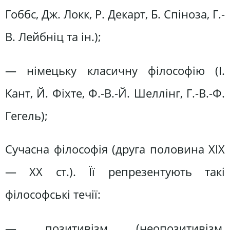
Гоббс, Дж. Локк, Р. Декарт, Б. Спіноза, Г.-
В. Лейбніц та ін.);
— німецьку класичну філософію (І.
Кант, Й. Фіхте, Ф.-В.-Й. Шеллінг, Г.-В.-Ф.
Гегель);
Сучасна філософія (друга половина XIX
— XX ст.). Її репрезентують такі
філософські течії:
— позитивізм (неопозитивізм,