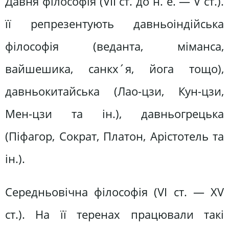
Давня філософія (VII ст. до н. е. — V ст.).
її репрезентують давньоіндійська
філософія (веданта, міманса,
вайшешика, санкх´я, йога тощо),
давньокитайська (Лао-цзи, Кун-цзи,
Мен-цзи та ін.), давньогрецька
(Піфагор, Сократ, Платон, Арістотель та
ін.).
Середньовічна філософія (VI ст. — XV
ст.). На її теренах працювали такі