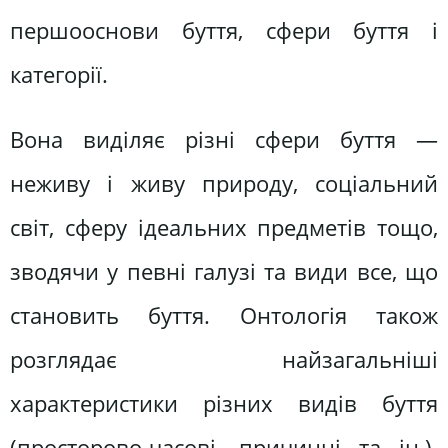
першооснови буття, сфери буття і
категорії.
Вона виділяє різні сфери буття —
неживу і живу природу, соціальний
світ, сферу ідеальних предметів тощо,
зводячи у певні галузі та види все, що
становить буття. Онтологія також
розглядає найзагальніші
характеристики різних видів буття
(просторово-часові, причинні та ін.).