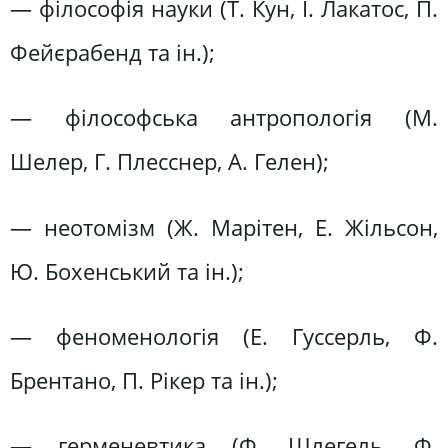
— філософія науки (Т. Кун, І. Лакатос, П.
Фейєрабенд та ін.);
— філософська антропологія (М.
Шелер, Г. Плесснер, А. Гелен);
— неотомізм (Ж. Марітен, Е. Жільсон,
Ю. Бохенський та ін.);
— феноменологія (Е. Гуссерль, Ф.
Брентано, П. Рікер та ін.);
— герменевтика (Ф. Шлегель, Ф.