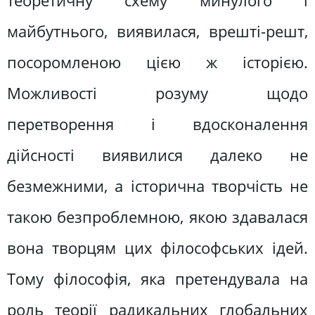
теоретичну схему минулого і
майбутнього, виявилася, врешті-решт,
посоромленою цією ж історією.
Можливості розуму щодо
перетворення і вдосконалення
дійсності виявилися далеко не
безмежними, а історична творчість не
такою безпроблемною, якою здавалася
вона творцям цих філософських ідей.
Тому філософія, яка претендувала на
роль теорії радикальних глобальних