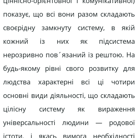
ціннісно-орієнтовної і комунікативної)
показує, що всі вони разом складають
своєрідну замкнуту систему, в якій
кожний із них як підсистема
нерозривно пов´язаний із рештою. На
будь-якому рівні свого розвитку для
людства характерні всі ці чотири
основні види діяльності, що складають
цілісну систему як вираження
універсальності людини — родової
істоти, і якась вимога необхідності