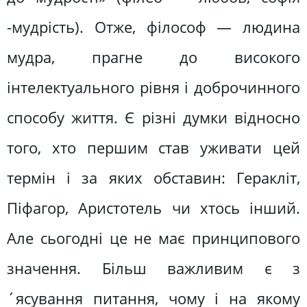
-мудрість). Отже, філософ — людина
мудра, прагне до високого
інтелектуального рівня і доброчинного
способу життя. Є різні думки відносно
того, хто першим став уживати цей
термін і за яких обставин: Геракліт,
Піфагор, Аристотель чи хтось інший.
Але сьогодні це не має принципового
значення. Більш важливим є з
´ясування питання, чому і на якому