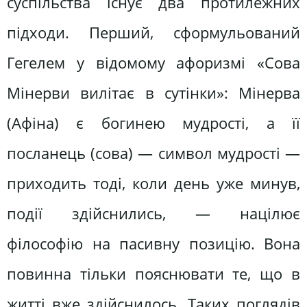
суспільства існує два протилежних
підходи. Перший, сформульований
Гегелем у відомому афоризмі «Сова
Мінерви вилітає в сутінки»: Мінерва
(Афіна) є богинею мудрості, а її
посланець (сова) — символ мудрості —
приходить тоді, коли день уже минув,
події здійснились, — націлює
філософію на пасивну позицію. Вона
повинна тільки пояснювати те, що в
житті вже здійснилось. Таких поглядів