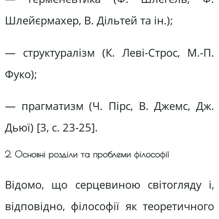
Шлейєрмахер, В. Дільтей та ін.);
— структуралізм (К. Леві-Строс, М.-П.
Фуко);
— прагматизм (Ч. Пірс, В. Джемс, Дж.
Дьюї) [3, c. 23-25].
2. Основні розділи та проблеми філософії
Відомо, що серцевиною світогляду і,
відповідно, філософії як теоретичного