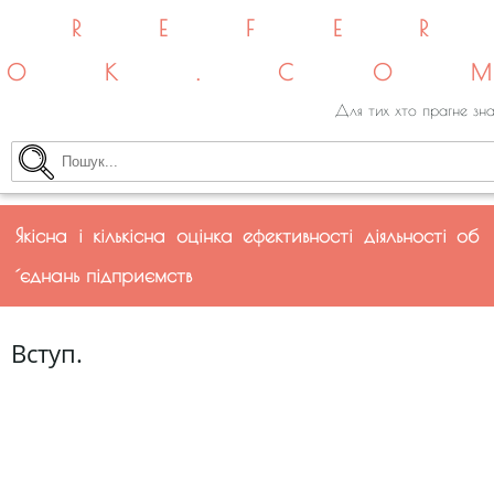
REFE
OK.CO
Для тих хто прагне зна
Якісна і кількісна оцінка ефективності діяльності об
´єднань підприємств
Вступ.