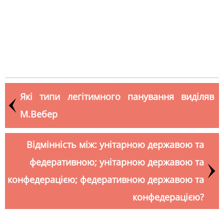
Які типи легітимного панування виділяв
М.Вебер
Відмінність між: унітарною державою та
федеративною; унітарною державою та
конфедерацією; федеративною державою та
конфедерацією?