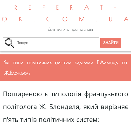
REFERAT-
OK.COM.U
Для тих хто прагне знань!
Які типи політичних систем виділяли Г.Алмонд та
Ж.Блондель
Поширеною є типологія французького
політолога Ж. Блонделя, який вирізняє
п’ять типів політичних систем: