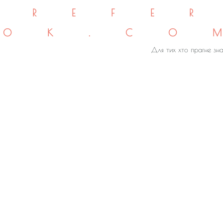
REFE
OK.CO
Для тих хто прагне зна