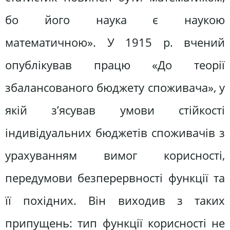
бо його наука є наукою
математичною». У 1915 р. вчений
опублікував працю «До теорії
збалансованого бюджету споживача», у
якій з’ясував умови стійкості
індивідуальних бюджетів споживачів з
урахуванням вимог корисності,
передумови безперервності функції та
її похідних. Він виходив з таких
припущень: тип функції корисності не