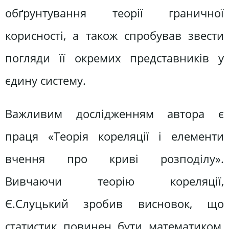
обґрунтування теорії граничної
корисності, а також спробував звести
погляди її окремих представників у
єдину систему.
Важливим дослідженням автора є
праця «Теорія кореляції і елементи
вчення про криві розподілу».
Вивчаючи теорію кореляції,
Є.Слуцький зробив висновок, що
статистик повинен бути математиком,