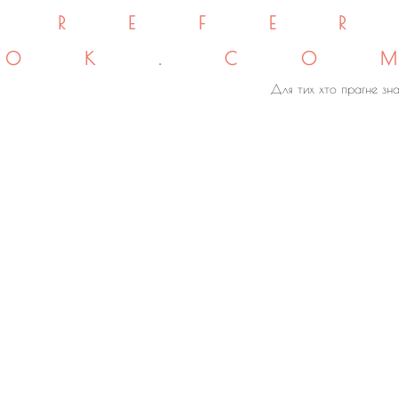
REFE
OK.CO
Для тих хто прагне зна