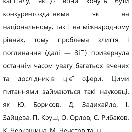
капіталу, якщо вони хочуть бути
конкурентоздатними як на
національному, так і на міжнародному
рівнях, тому проблема злиття і
поглинання (далі — ЗіП) привернула
останнім часом увагу багатьох вчених
та дослідників цієї сфери. Цими
питаннями займаються такі науковці,
як Ю. Борисов, Д. Задихайло, І.
Зайцева, П. Круш, О. Орлов, С. Рибаков,
К. Черкашина, М. Чечетов та ін.