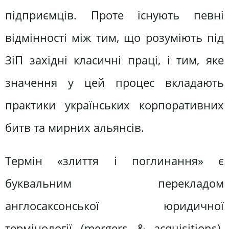
підприємців. Проте існують певні
відмінності між тим, що розуміють під
ЗіП західні класичні праці, і тим, яке
значення у цей процес вкладають
практики українських корпоративних
битв та мирних альянсів.
Термін «злиття і поглинання» є
буквальним перекладом
англосаксонської юридичної
термінології (mergers & acquisitions).