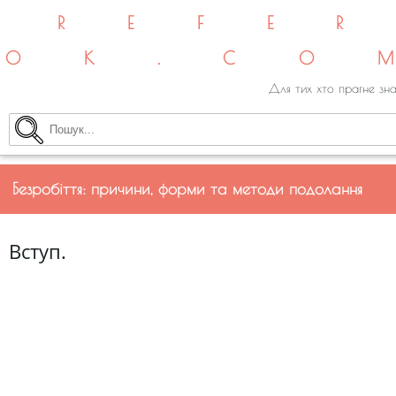
REFE
OK.CO
Для тих хто прагне зна
Безробіття: причини, форми та методи подолання
Вступ.