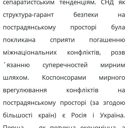
сепаратистським тенденціям. СНД як
структура-гарант безпеки на
пострадянському просторі була
покликана сприяти погашенню
міжнаціональних конфліктів, розв
´язанню суперечностей мирним
шляхом. Коспонсорами мирного
врегулювання конфліктів на
пострадянському просторі (за згодою
більшості країн) є Росія і Україна.
Перша — як потужна економічна, а