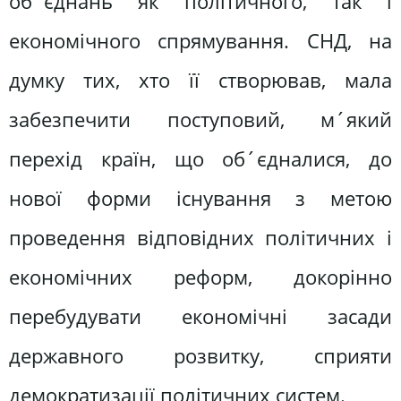
об´єднань як політичного, так і
економічного спрямування. СНД, на
думку тих, хто її створював, мала
забезпечити поступовий, м´який
перехід країн, що об´єдналися, до
нової форми існування з метою
проведення відповідних політичних і
економічних реформ, докорінно
перебудувати економічні засади
державного розвитку, сприяти
демократизації політичних систем.