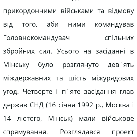
прикордонними військами та відмову
від того, аби ними командував
Головнокомандувач спільних
збройних сил. Усього на засіданні в
Мінську було розглянуто дев´ять
міждержавних та шість міжурядових
угод. Четверте і п´яте засідання глав
держав СНД (16 січня 1992 р., Москва і
14 лютого, Мінськ) мали військове
спрямування. Розглядався проект