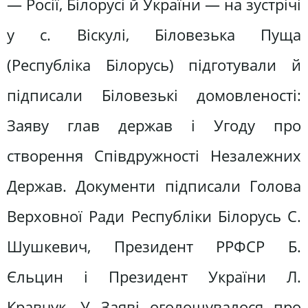
— Росії, Білорусі й України — на зустрічі
у с. Віскулі, Біловезька Пуща
(Республіка Білорусь) підготували й
підписали Біловезькі домовленості:
Заяву глав держав і Угоду про
створення Співдружності Незалежних
Держав. Документи підписали Голова
Верховної Ради Республіки Білорусь С.
Шушкевич, Президент РРФСР Б.
Єльцин і Президент України Л.
Кравчук. У Заяві оголошувалося про