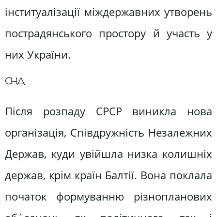
інституалізації міждержавних утворень
пострадянського простору й участь у
них України.
СНД
Після розпаду СРСР виникла нова
організація, Співдружність Незалежних
Держав, куди увійшла низка колишніх
держав, крім країн Балтії. Вона поклала
початок формуванню різнопланових