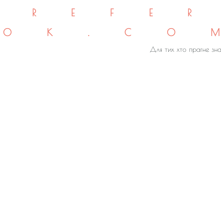
REFE
OK.CO
Для тих хто прагне зна