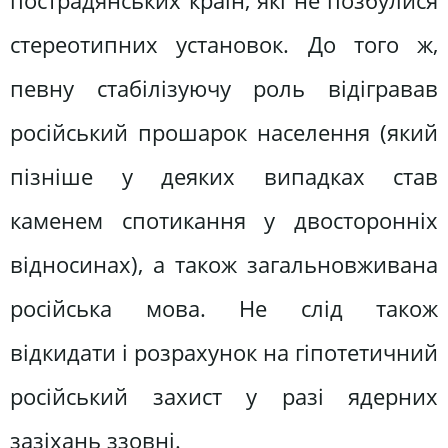
пострадянських країн, які не позбулися
стереотипних установок. До того ж,
певну стабілізуючу роль відігравав
російський прошарок населення (який
пізніше у деяких випадках став
каменем спотикання у двосторонніх
відносинах), а також загальновживана
російська мова. Не слід також
відкидати і розрахунок на гіпотетичний
російський захист у разі ядерних
зазіхань ззовні.