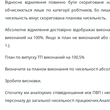
Відносне відхилення повинно бути скориговане н
обчислюється лише по категорії робітників, бо ли
чисельність мінус скоригована планова чисельність.
Абсолютне відхилення достовірно відображає викона
виконаний на 100%. Якщо ж план не виконаний або п
1.).
План по випуску ТП виконаний на 100,5%
Визначити за планом виконання по чисельності абсолю
Зробити висновки.
Спочатку ми аналізуємо співвідношення між ПВП і н
персоналу до загальної чисельності працюючих.Анал