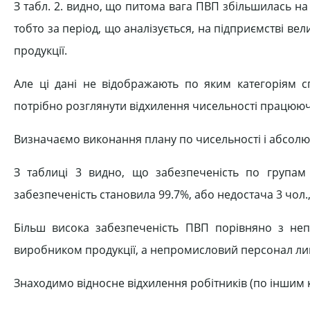
З табл. 2. видно, що питома вага ПВП збільшилась н
тобто за період, що аналізується, на підприємстві вел
продукції.
Але ці дані не відображають по яким категоріям сп
потрібно розглянути відхилення чисельності працюючи
Визначаємо виконання плану по чисельності і абсолю
З таблиці 3 видно, що забезпеченість по групам 
забезпеченість становила 99.7%, або недостача 3 чол.
Більш висока забезпеченість ПВП порівняно з не
виробником продукції, а непромисловий персонал лиш
Знаходимо відносне відхилення робітників (по іншим 