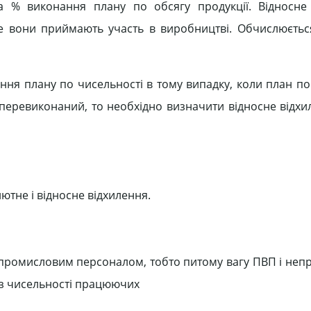
а % виконання плану по обсягу продукції. Відносне
ше вони приймають участь в виробництві. Обчислюєтьс
ння плану по чисельності в тому випадку, коли план по
еревиконаний, то необхідно визначити відносне відхил
тне і відносне відхилення.
епромисловим персоналом, тобто питому вагу ПВП і не
із чисельності працюючих