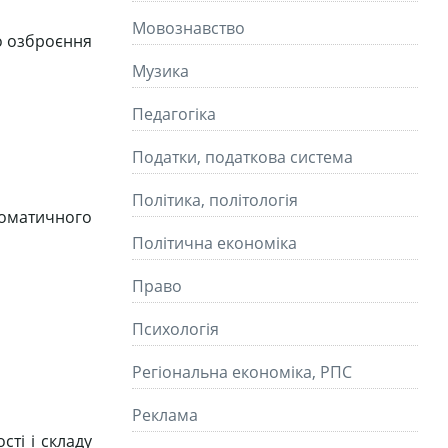
Мовознавство
го озброєння
Музика
Педагогіка
Податки, податкова система
Політика, політологія
томатичного
Політична економіка
Право
Психологія
Регіональна економіка, РПС
Реклама
ті і складу