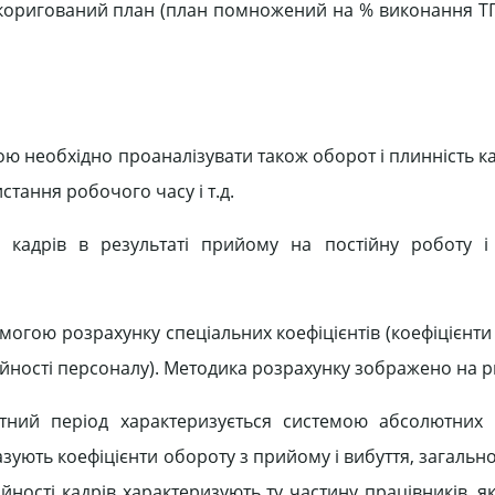
с скоригований план (план помножений на % виконання Т
ю необхідно проаналізувати також оборот і плинність ка
стання робочого часу і т.д.
 кадрів в результаті прийому на постійну роботу і
омогою розрахунку спеціальних коефіцієнтів (коефіцієнт
тійності персоналу). Методика розрахунку зображено на р
ітний період характеризується системою абсолютних 
азують коефіцієнти обороту з прийому і вибуття, загальн
тійності кадрів характеризують ту частину працівників, 