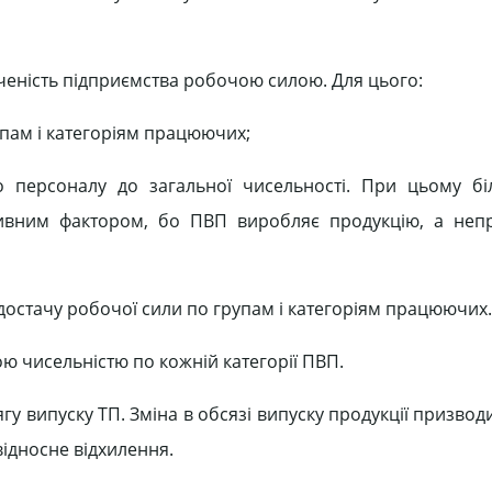
ченість підприємства робочою силою. Для цього:
упам і категоріям працюючих;
 персоналу до загальної чисельності. При цьому бі
итивним фактором, бо ПВП виробляє продукцію, а не
достачу робочої сили по групам і категоріям працюючих.
ою чисельністю по кожній категорії ПВП.
у випуску ТП. Зміна в обсязі випуску продукції призвод
ідносне відхилення.