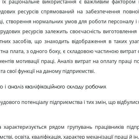
, їх раціональне використання є важливим фактором
удових ресурсів спрямований на забезпечення повної
аці, створення нормальних умов для роботи персоналу і
рудових ресурсів залежить своєчасність виготовлення п
отних засобів, що знаходить відображення в таких уз
бітна плата, з одного боку, є складовою частиною витрат
ентів мотивації праці. Аналіз витрат на оплату праці 
а свої функції на даному підприємстві.
 і аналіз кваліфікаційного складу робочих
удового потенціалу підприємства і тих змін, що відбулис
а характеризується рядом групувань працівників підп
тві, освіта, кваліфікація, характер механізації праці й ін.