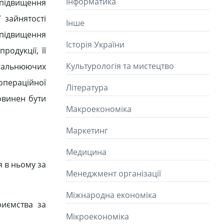
Інформатика
 підвищення
 зайнятості
Інше
 підвищення
Історія України
родукції, її
Культурологія та мистецтво
агальнюючих
 операційної
Літературa
повинен бути
Макроекономіка
Маркетинг
Медицина
я в ньому за
Менеджмент організації
Міжнародна економіка
риємства за
Мікроекономіка