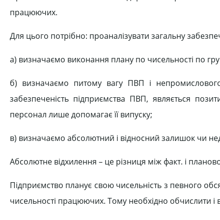
працюючих.
Для цього потрібно: проаналізувати загальну забезпе
а) визначаємо виконання плану по чисельності по гр
б) визначаємо питому вагу ПВП і непромислового
забезпеченість підприємства ПВП, являється поз
персонал лише допомагає її випуску;
в) визначаємо абсолютний і відносний залишок чи не
Абсолютне відхилення – це різниця між факт. і планов
Підприємство планує свою чисельність з певного обсяг
чисельності працюючих. Тому необхідно обчислити і в