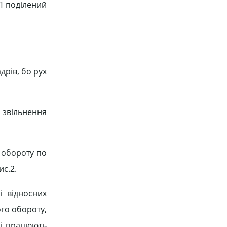
П поділений
дрів, бо рух
 звільнення
и обороту по
ис.2.
і відносних
ого обороту,
які працюють