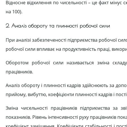
Відносне відхилення по чисельності – це факт міну
на 100).
2. Аналіз обороту та плинності робочої сили
При аналізі забезпеченості підприємства робочої сило
робочої сили впливає на продуктивність праці, викори
Оборотом робочої сили називається зміна складу
працівників.
Аналіз обороту і плинності кадрів здійснюють за доп
прийому, вибуттю, коефіцієнти плинності кадрів і пос
Зміна чисельності працівників підприємства за зв
показників. Рівень інтенсивності руху працівників пок
коефіцієнт заміщення. Коефіцієнти стабільності і пос