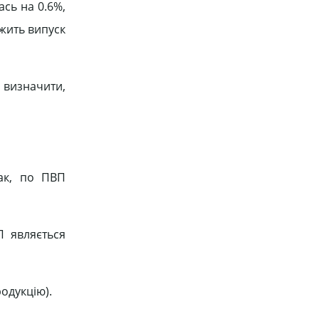
сь на 0.6%,
ежить випуск
 визначити,
Так, по ПВП
 являється
одукцію).