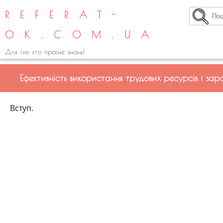
REFERAT-
OK.COM.UA
Для тих хто прагне знань!
Ефективність використання трудових ресурсів і зар
Вступ.