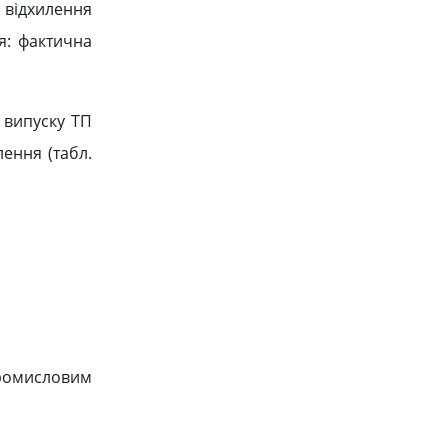
 відхилення
я: фактична
 випуску ТП
ення (табл.
промисловим