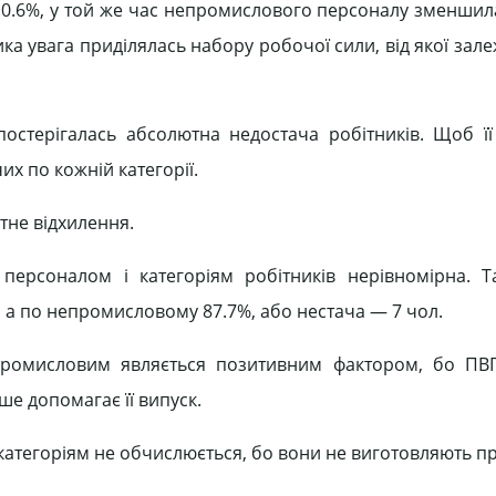
а 0.6%, у той же час непромислового персоналу зменшила
ика увага приділялась набору робочої сили, від якої зал
остерігалась абсолютна недостача робітників. Щоб її
х по кожній категорії.
тне відхилення.
персоналом і категоріям робітників нерівномірна. 
, а по непромисловому 87.7%, або нестача — 7 чол.
промисловим являється позитивним фактором, бо ПВП
е допомагає її випуск.
категоріям не обчислюється, бо вони не виготовляють пр