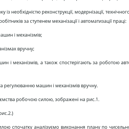
у із необхідністю реконструкції, модернізації, технічно
ітників за ступенем механізації і автоматизації праці:
машин і механізмів;
анізмах вручну;
шин і механізмів, а також спостерігають за роботою ав
та регулюванню машин і механізмів вручну.
ємства робочою силою, зображені на рис.1.
ис.2.)
илою спочатку аналізуємо виконання плану по чисельнос