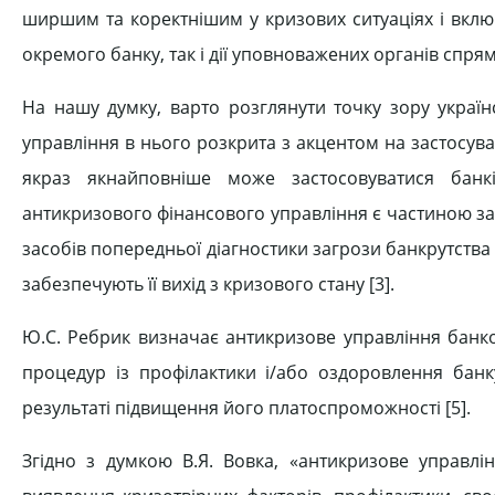
ширшим та коректнішим у кризових ситуаціях і вклю
окремого банку, так і дії уповноважених органів спрям
На нашу думку, варто розглянути точку зору українс
управління в нього розкрита з акцентом на застосуван
якраз якнайповніше може застосовуватися банк
антикризового фінансового управління є частиною зага
засобів попередньої діагностики загрози банкрутства 
забезпечують її вихід з кризового стану [3].
Ю.С. Ребрик визначає антикризове управління банко
процедур із профілактики і/або оздоровлення бан
результаті підвищення його платоспроможності [5].
Згідно з думкою В.Я. Вовка, «антикризове управл