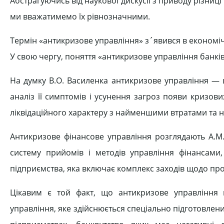
Абстрагуючись від наукової дискусії з приводу різниц
ми вважатимемо їх рівнозначними.
Термін «антикризове управління» з´явився в економічн
У свою чергу, поняття «антикризове управління банкі
На думку В.О. Василенка антикризове управління — 
аналіз її симптомів і усунення загроз появи кризови
ліквідаційного характеру з найменшими втратами та н
Антикризове фінансове управління розглядають A.M. 
систему прийомів і методів управління фінансами
підприємства, яка включає комплекс заходів щодо проф
Цікавим є той факт, що антикризове управління в
управління, яке здійснюється спеціально підготовлен