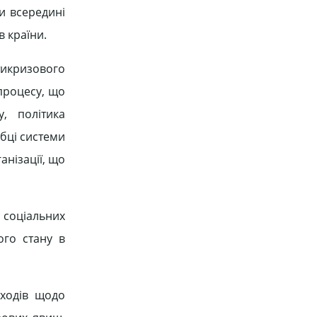
и всередині
в країни.
тикризового
 процесу, що
, політика
обці системи
анізації, що
 соціальних
ого стану в
аходів щодо