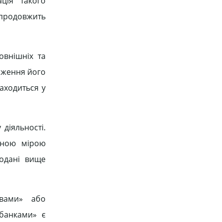
ація такого
 продовжить
овнішніх та
ниження його
аходиться у
діяльності.
овною мірою
подані вище
овами» або
 банками» є