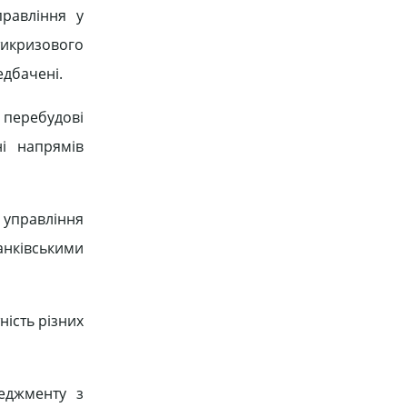
правління у
тикризового
едбачені.
 перебудові
ні напрямів
 управління
анківськими
ність різних
неджменту з