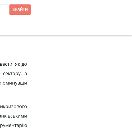
вести, як до
 сектору, а
 не оминувши
тикризового
анківськими
трументарію