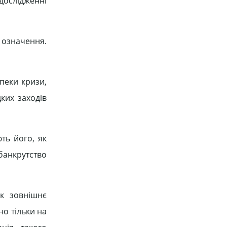
 дослідженні
о означення.
пеки кризи,
дких заходів
ть його, як
банкрутство
як зовнішнє
но тільки на