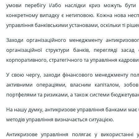
умови перебігу і/або наслідки криз можуть бути 
конкретному випадку є нетиповою. Кожна нова неспр
управління банківськими установами, оскільки ті ріш
Заходи організаційного менеджменту антикризово
організаційної структури банків, перегляді засад
корпоративного, стратегічного та управління кадров
У свою чергу, заходи фінансового менеджменту поля
активними операціями, власним капіталом, зобов´
портфелями та ризиками, а також системи бюджетуван
На нашу думку, антикризове управління банками має ба
методів управління визначається ситуацією.
Антикризове управління полягає у використанні 