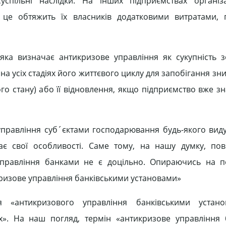
успільні наслідки. На інших підприємствах організ
и це обтяжить їх власників додатковими витратами,
яка визначає антикризове управління як сукупність з
 на усіх стадіях його життєвого циклу для запобігання з
го стану) або її відновлення, якщо підприємство вже зн
управління суб´єктами господарювання будь-якого виду 
має свої особливості. Саме тому, на нашу думку, п
 управління банками не є доцільно. Опираючись на 
ризове управління банківськими установами»
я «антикризового управління банківськими устан
ах». На наш погляд, термін «антикризове управління