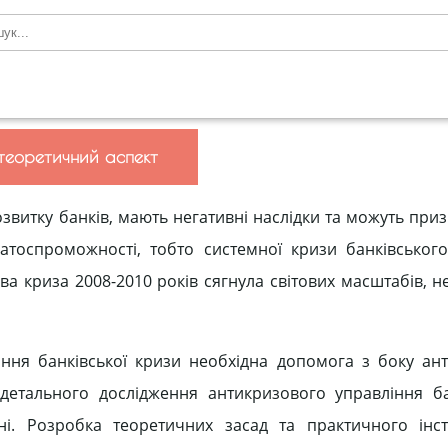
 теоретичний аспект
звитку банків, мають негативні наслідки та можуть приз
атоспроможності, тобто системної кризи банківського
сова криза 2008-2010 років сягнула світових масштабів,
ння банківської кризи необхідна допомога з боку ан
 детального дослідження антикризового управління б
ні. Розробка теоретичних засад та практичного інс