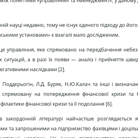
і між поняттями «управління» та «менеджмент», у даному
ій науці недавно, тому не існує єдиного підходу до йог
вськими установами» є взагалі мало дослідженим.
це управління, яке спрямовано на передбачення небез
х ситуацій, а в разі їх появи — аналіз і прийняття шви
егативними наслідками [2].
Поддєрьогін, Л.Д. Буряк, Н.Ю.Калач та інші і визначаю
, спрямовану на попередження фінансової кризи та 
ілактики фінансової кризи та її подолання [6].
 закордонній літературі найчастіше розглядається 
ими та запрошеними на підприємство фахівцями і доціль