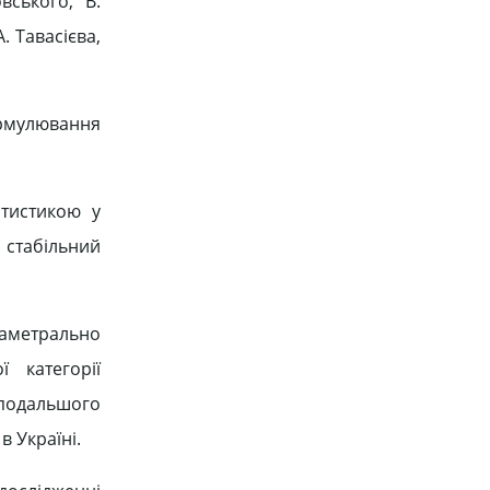
вського, В.
. Тавасієва,
ормулювання
атистикою у
 стабільний
іаметрально
 категорії
 подальшого
 Україні.