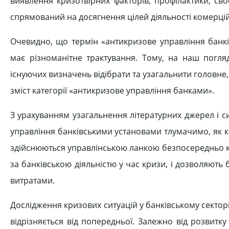
виявлення кризотвірних факторів, профілактики, сво
спрямований на досягнення цілей діяльності комерцій
Очевидно, що термін «антикризове управління банкі
має різноманітне трактування. Тому, на наш погляд
існуючих визначень відібрати та узагальнити головне,
зміст категорії «антикризове управління банками».
З урахуванням узагальнення літературних джерел і 
управління банківськими установами тлумачимо, як к
здійснюються управлінською ланкою безпосередньо 
за банківською діяльністю у час кризи, і дозволяют
витратами.
Дослідження кризових ситуацій у банківському секторі
відрізняється від попередньої. Залежно від розвитк