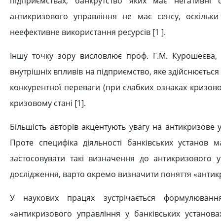
підприємствах, банкрутство яких має негативні с
антикризового управління не має сенсу, оскільк
неефективне використання ресурсів [1 ].
Іншу точку зору висловлює проф. Г.М. Курошеєва, 
внутрішніх впливів на підприємство, яке здійснюється
конкурентної переваги (при слабких ознаках кризово
кризовому стані [1].
Більшість авторів акцентують увагу на антикризове 
Проте специфіка діяльності банківських установ 
застосовувати такі визначення до антикризового
дослідження, варто окремо визначити поняття «антик
У наукових працях зустрічається формулюванн
«антикризового управління у банківських установ