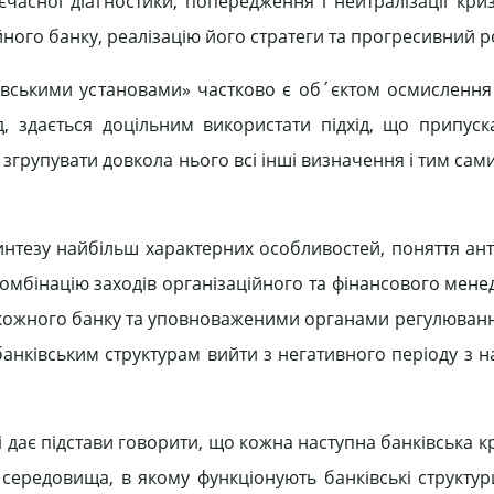
єчасної діагностики, попередження і нейтралізації кри
ного банку, реалізацію його стратеги та прогресивний ро
вськими установами» частково є об´єктом осмислення 
, здається доцільним використати підхід, що припуска
 згрупувати довкола нього всі інші визначення і тим са
синтезу найбільш характерних особливостей, поняття ан
омбінацію заходів організаційного та фінансового менед
кожного банку та уповноваженими органами регулюванн
ь банківським структурам вийти з негативного періоду з
 дає підстави говорити, що кожна наступна банківська к
у середовища, в якому функціонують банківські структур