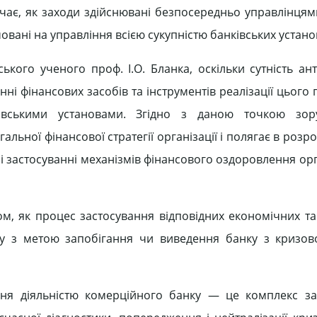
чає, як заходи здійснювані безпосередньо управлінцям
овані на управління всією сукупністю банківських устано
ького ученого проф. І.О. Бланка, оскільки сутність ан
ні фінансових засобів та інструментів реалізації цього
івськими установами. Згідно з даною точкою зору
льної фінансової стратегії організації і полягає в розр
і застосуванні механізмів фінансового оздоровлення орг
м, як процес застосування відповідних економічних та
ку з метою запобігання чи виведення банку з кризов
іння діяльністю комерційного банку — це комплекс з