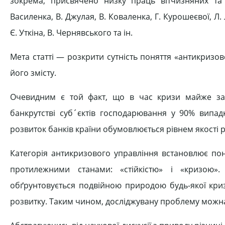
зокрема, присвячено низку праць вітчизняних та з
Василенка, В. Джулая, В. Коваленка, Г. Курошеєвої, Л.
Є. Уткіна, В. Чернявського та ін.
Мета статті — розкрити сутність поняття «антикриз
його змісту.
Очевидним є той факт, що в час кризи майже завж
банкрутстві суб´єктів господарювання у 90% випад
розвиток банків країни обумовлюється рівнем якості 
Категорія антикризового управління встановлює пон
протилежними станами: «стійкістю» і «кризою». 
обґрунтовується подвійною природою будь-якої кри
розвитку. Таким чином, досліджувану проблему можна