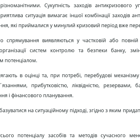
різноманітними. Сукупність заходів антикризового у
иятлива ситуація вимагає іншої комбінації заходів ан
ення, які приймалися у минулий кризовий період вже пер
го спрямування виявляються у частковій або повній
 організації систем контролю та безпеки банку, змі
им потенціалом.
гають в оцінці та, при потребі, перебудові механізму
язаннями, прибутковістю, ліквідністю, резервами, б
ня і фінансового планування.
зуватися на ситуаційному підході, згідно з яким придат
усього потенціалу засобів та методів сучасного ме