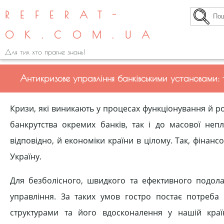
REFERAT-
OK.COM.UA
Для тих хто прагне знань!
Антикризове управління банківськими установами:
Кризи, які виникають у процесах функціонування й ро
банкрутства окремих банків, так і до масової непл
відповідно, й економіки країни в цілому. Так, фінан
Україну.
Для безболісного, швидкого та ефективного подола
управління. За таких умов гостро постає потреба
структурами та його вдосконалення у нашій краї