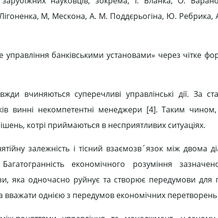
арубіжних науковців, зокрема; І. Бланка, О. Барано
 Лігоненка, М, Мескона, А. М. Поддєрьогіна, Ю. Ребрика, А
ове управління банківськими установами» через чітке ф
ди вчиняються суперечливі управлінські дії. За ст
ків винні некомпетентні менеджери [4]. Таким чином,
рішень, котрі приймаються в несприятливих ситуаціях.
ятійну залежність і тісний взаємозв´язок між двома д
Багатогранність економічного розуміння зазначеної
зи, яка одночасно руйнує та створює передумови для
 вважати однією з передумов економічних перетворень в