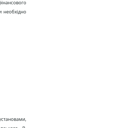
фінансового
и необхідно
становами,