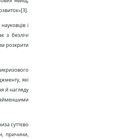
зових явищ,
звиток»[3].
науковців і
є з безлічі
мим розкрити
тикризового
жменту, які
я й нагляду
 найменшими
риза суттєво
и, причини,