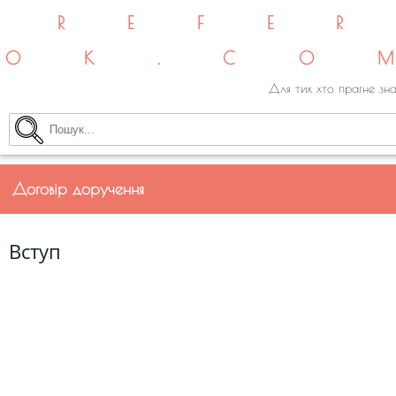
REFE
OK.CO
Для тих хто прагне зна
Договір доручення
Вступ