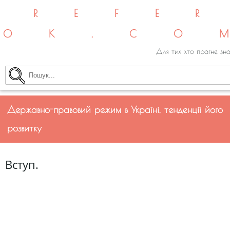
REFE
OK.CO
Для тих хто прагне зна
Державно-правовий режим в Україні, тенденції його
розвитку
Вступ.