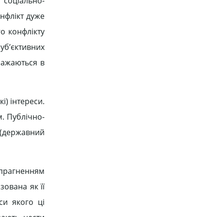
 соціально-
нфлікт дуже
о конфлікту
уб’єктивних
ражаються в
і) інтереси.
м. Публічно-
 (державний
 прагненням
зована як її
си якого ці