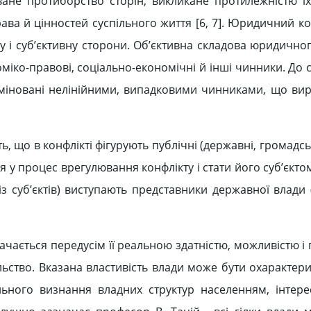
не протиборство сторін, викликане протилежністю їх
ава й цінностей суспільного життя [6, 7]. Юридичний ко
у і суб’єктивну сторони. Об’єктивна складова юридичног
іко-правові, соціально-економічні й інші чинники. До с
терміновані нелінійними, випадковими чинниками, що ви
, що в конфлікті фігурують публічні (державні, громадськ
я у процес врегулювання конфлікту і стати його суб’єкто
 із суб’єктів) виступають представники державної влади
ачається передусім її реальною здатністю, можливістю і
льство. Вказана властивість влади може бути охарактери
ального визнання владних структур населенням, інтере