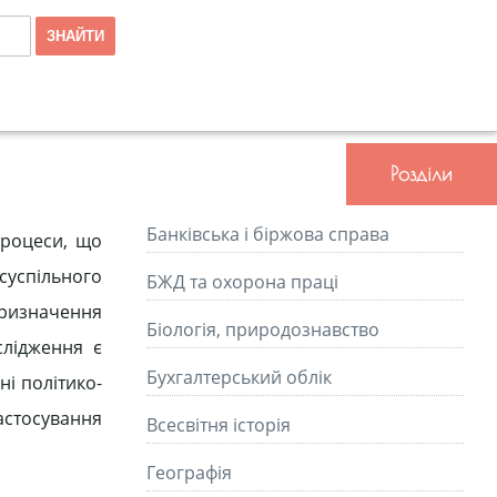
Розділи
Банківська і біржова справа
процеси, що
суспільного
БЖД та охорона праці
 призначення
Біологія, природознавство
ослідження є
Бухгалтерський облік
і політико-
застосування
Всесвітня історія
Географія