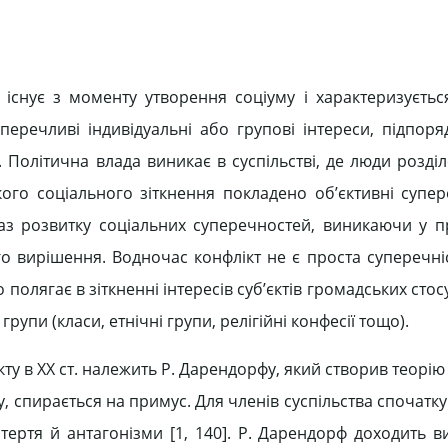
існує з моменту утворення соціуму і характеризуєть
речливі індивідуальні або групові інтереси, підпоря
Політична влада виникає в суспільстві, де люди розділ
кого соціального зіткнення покладено об’єктивні супер
 фаз розвитку соціальних суперечностей, виникаючи у п
о вирішення. Водночас конфлікт не є проста суперечніс
 полягає в зіткненні інтересів суб’єктів громадських стос
групи (класи, етнічні групи, релігійні конфесії тощо).
у в XX ст. належить Р. Дарендорфу, який створив теорію
ку, спирається на примус. Для членів суспільства спочатк
 тертя й антагонізми [1, 140]. Р. Дарендорф доходить в