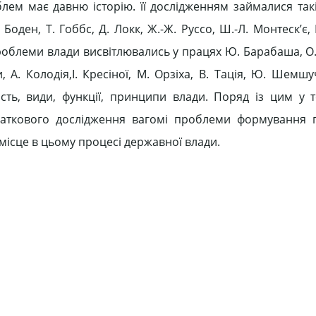
ем має давню історію. її дослідженням займалися такі
 Боден, Т. Гоббс, Д. Локк, Ж.-Ж. Руссо, Ш.-Л. Монтеск’є, 
 проблеми влади висвітлювались у працях Ю. Барабаша, О.
 А. Колодія,І. Кресіної, М. Орзіха, В. Тація, Ю. Шемшу
ть, види, функції, принципи влади. Поряд із цим у т
аткового дослідження вагомі проблеми формування п
 місце в цьому процесі державної влади.