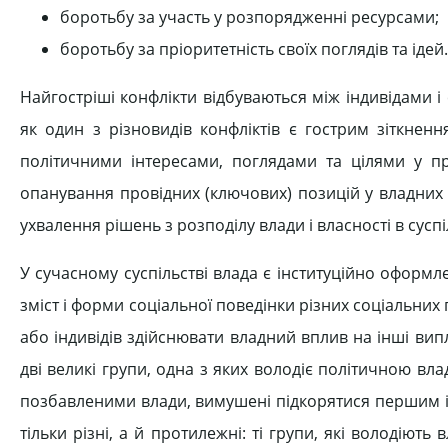
боротьбу за участь у розпорядженні ресурсами;
боротьбу за пріоритетність своїх поглядів та ідей.
Найгостріші конфлікти відбуваються між індивідами і 
як один з різновидів конфліктів є гострим зіткн
політичними інтересами, поглядами та цілями у пр
опанування провідних (ключових) позицій у владних 
ухвалення рішень з розподілу влади і власності в суспі
У сучасному суспільстві влада є інституційно оформ
зміст і форми соціальної поведінки різних соціальних 
або індивідів здійснювати владний вплив на інші випл
дві великі групи, одна з яких володіє політичною вл
позбавленими влади, вимушені підкорятися першим і 
тільки різні, а й протилежні: ті групи, які володіють 