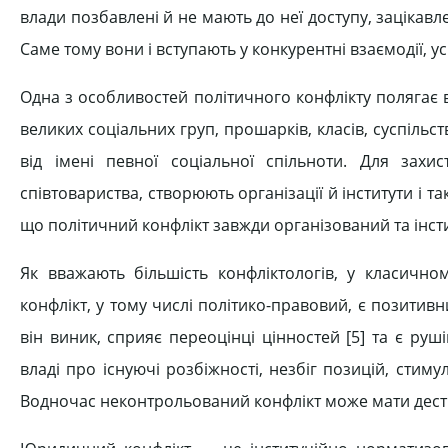
влади позбавлені й не мають до неї доступу, зацікав
Саме тому вони і вступають у конкурентні взаємодії, 
Одна з особливостей політичного конфлікту полягає 
великих соціальних груп, прошарків, класів, суспільс
від імені певної соціальної спільноти. Для захис
співтовариства, створюють організації й інститути і т
що політичний конфлікт завжди організований та інст
Як вважають більшість конфліктологів, у класичном
конфлікт, у тому числі політико-правовий, є позити
він виник, сприяє переоцінці цінностей [5] та є руш
владі про існуючі розбіжності, незбіг позицій, стим
Водночас неконтрольований конфлікт може мати дестру