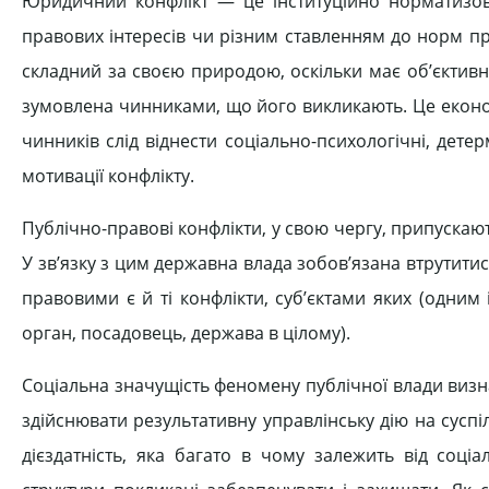
Юридичний конфлікт — це інституційно норматизова
правових інтересів чи різним ставленням до норм пр
складний за своєю природою, оскільки має об’єктивн
зумовлена чинниками, що його викликають. Це економ
чинників слід віднести соціально-психологічні, де
мотивації конфлікту.
Публічно-правові конфлікти, у свою чергу, припускають
У зв’язку з цим державна влада зобов’язана втрутитис
правовими є й ті конфлікти, суб’єктами яких (одним
орган, посадовець, держава в цілому).
Соціальна значущість феномену публічної влади визн
здійснювати результативну управлінську дію на суспі
дієздатність, яка багато в чому залежить від соці