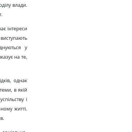
оділу влади.
.
ає інтереси
и виступають
єднуються у
казує на те,
дків, однак
еми, в якій
успільству і
чному житті.
в.