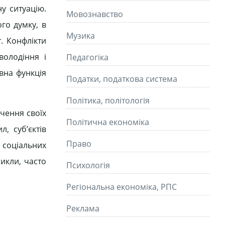
у ситуацію.
Мовознавство
го думку, в
Музика
. Конфлікти
володіння і
Педагогіка
вна функція
Податки, податкова система
Політика, політологія
чення своїх
Політична економіка
, суб’єктів
Право
ь соціальних
икли, часто
Психологія
Регіональна економіка, РПС
Реклама