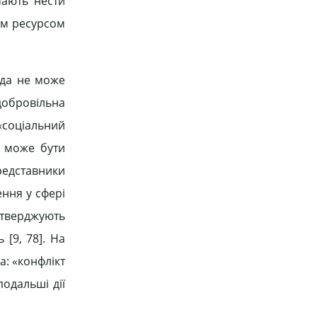
мають нести
ним ресурсом
ада не може
добровільна
«соціальний
е може бути
редставники
ення у сфері
стверджують
 [9, 78]. На
: «конфлікт
подальші дії