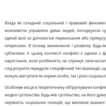
Влада як складний соціальний і правовий феномен 
можливістю управляти діями людей, погоджуючи супе
єдиній волі за допомогою переконання або примусу. 
інтересами. В основу виникнення і розвитку будь-я
суб’єктами. У цьому контексті конфлікт є однією з
наростання, коли розбіжність не отримує своєчасног
слід розуміти передусім специфічний тип взаємодії, що
можуть виступати як окремі особи, так і різні соціальні 
Особливе місце в теоретичному обґрунтуванні конфлікт
моделі суспільства. Будь-яке суспільство, на його дум
нерівність соціальних позицій, що викликає взаємні