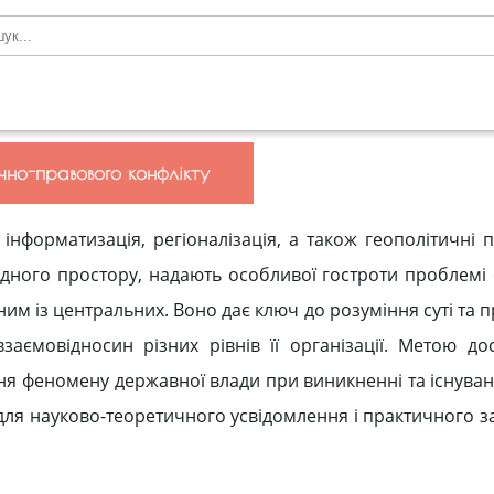
чно-правового конфлікту
інформатизація, регіоналізація, а також геополітичні 
родного простору, надають особливої гостроти проблемі 
им із центральних. Воно дає ключ до розуміння суті та
 взаємовідносин різних рівнів її організації. Метою д
ня феномену державної влади при виникненні та існуванн
 для науково-теоретичного усвідомлення і практичного 