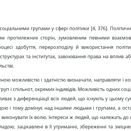
соціальними групами у сфері політики [4, 376]. Політич
енням протилежних сторін, зумовленим певними взаєм
оцесі здобуття, перерозподілу й використання політи
структурах та інститутах, завоювання права на вплив аб
льстві.
леною можливістю і здатністю визначати, направляти і к
груп і спільнот, окремих індивідів. Можливість одних соц
иває з диференціації всіх людей, що існують у цьому сус
адою і тому домінує над іншими людьми і групами, а ост
виконувати їх волю. Інтереси ж людей, що належать до ц
владою, зацікавлені в її утриманні, збереженні та зміцненн