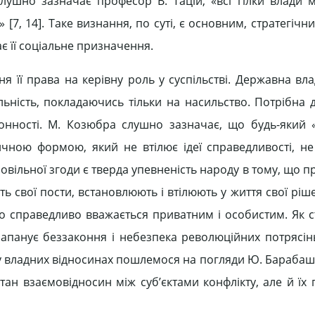
слушно зазначає професор В. Тацій, «всі гілки влади 
і» [7, 14]. Таке визнання, по суті, є основним, стратегіч
є її соціальне призначення.
ня її права на керівну роль у суспільстві. Державна вл
льність, покладаючись тільки на насильство. Потрібна 
онності. М. Козюбра слушно зазначає, що будь-який 
ичною формою, який не втілює ідеї справедливості, н
вільної згоди є тверда упевненість народу в тому, що п
 свої пости, встановлюють і втілюють у життя свої ріш
 що справедливо вважається приватним і особистим. Як 
 запанує беззаконня і небезпека революційних потрясінь
у владних відносинах пошлемося на погляди Ю. Барабаша
ан взаємовідносин між суб’єктами конфлікту, але й їх 