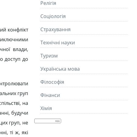
Релігія
Соціологія
Страхування
ний конфлікт
овиключними
Технічні науки
чної влади,
Туризм
о доступ до
Українська мова
Філософія
онтролювати
іальних груп
Фінанси
пільстві, на
Хімія
анні, будучи
их груп, не
і, ті ж, які