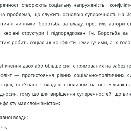
еречності створюють соціальну напруженість і конфліктн
на проблема, що служить основою суперечності. На йо
ітичні чинники: боротьба за владу, престиж, авторитет
 керівні структури і підпорядковані їм. Боротьба за 
стиж робить соціальні конфлікти неминучими, а їх голо
 зіткнення двох або більше сил, спрямованих на забезпе
нфлікт — протистояння різних соціально-політичних сил
а цілі, пов’язані з владою і впливом на неї. Більшіст
відносин, тому що для вирішення суперечностей, що вин
флікту має своїм змістом:
авної влади;
нь;