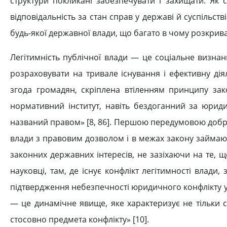
структури покликані забезпечувати і захищати. Як 
відповідальність за стан справ у державі й суспільств
будь-якої державної влади, що багато в чому розкрива
Легітимність публічної влади — це соціальне визнан
розраховувати на тривале існування і ефективну дія
згода громадян, скріплена втіленням принципу зак
нормативний інститут, навіть бездоганний за юрид
названий правом» [8, 86]. Першою передумовою добро
влади з правовим дозволом і в межах закону займають
законних державних інтересів, не зазіхаючи на те,
науковці, там, де існує конфлікт легітимності влади,
підтвердження небезпечності юридичного конфлікту 
— це динамічне явище, яке характеризує не тільки ст
стосовно предмета конфлікту» [10].