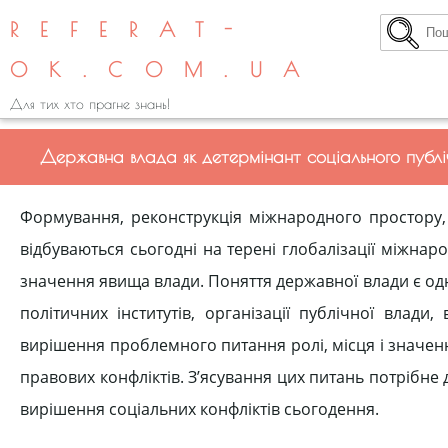
REFERAT-
OK.COM.UA
Для тих хто прагне знань!
Державна влада як детермінант соціального публі
Формування, реконструкція міжнародного простору, 
відбуваються сьогодні на терені глобалізації міжна
значення явища влади. Поняття державної влади є одн
політичних інститутів, організації публічної влади,
вирішення проблемного питання ролі, місця і значен
правових конфліктів. З’ясування цих питань потрібне
вирішення соціальних конфліктів сьогодення.