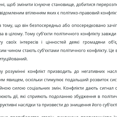
лені, щоб змінити існуюче становище, добитися перерозп
усвідомленим втіленням яких є політико-правовий конфлікт
в тому, що він безпосередньо або опосередковано зачіп
тва в цілому. Тому суб’єкти політичного конфлікту завжд
ту своїх інтересів і цінностей деякі громадяни об’
аким чином стають суб’єктами політичного конфлікту. Це в
итуційований.
у розумінні конфлікт призводить до негативних наслі
вним явищем, оскільки стимулює подальший розвиток сист
ійною силою соціальних змін. Конфлікти дають сигнал с
улюють дії, які сприяють подоланню збудження в політи
ктивні наслідки та призвести до знищення його суб’єкті