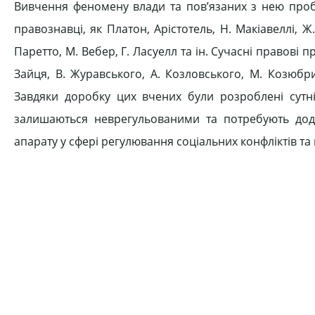
Вивчення феномену влади та пов’язаних з нею пробл
правознавці, як Платон, Арістотель, Н. Макіавеллі, Ж.
Паретто, М. Вебер, Г. Ласуелл та ін. Сучасні правові
Зайця, В. Журавського, А. Козловського, М. Козюбри,
Завдяки доробку цих вчених були розроблені сутніс
залишаються неврегульованими та потребують дод
апарату у сфері регулювання соціальних конфліктів та