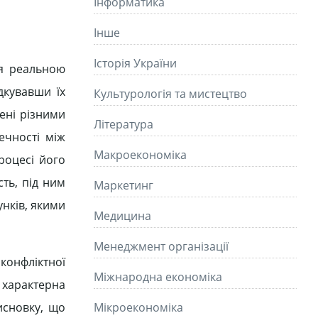
Інформатика
Інше
Історія України
ся реальною
дкувавши їх
Культурологія та мистецтво
ені різними
Літературa
ечності між
Макроекономіка
роцесі його
ть, під ним
Маркетинг
унків, якими
Медицина
Менеджмент організації
 конфліктної
Міжнародна економіка
у характерна
исновку, що
Мікроекономіка