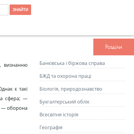
Розділи
Банківська і біржова справа
, визнанню
БЖД та охорона праці
днак є такі
Біологія, природознавство
на сфера; —
Бухгалтерський облік
); — оборона
Всесвітня історія
Географія