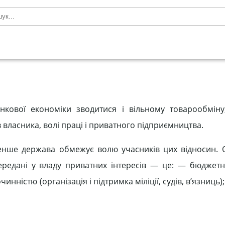
кової економіки зводитися і вільному товарообміну
в власника, волі праці і приватного підприємництва.
нше держава обмежує волю учасників цих відносин. О
ередані у владу приватних інтересів — це: — бюджет
нністю (організація і підтримка міліції, судів, в’язниць