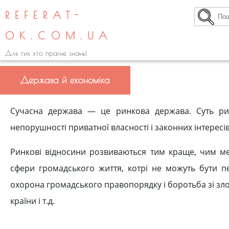
REFERAT-
OK.COM.UA
Для тих хто прагне знань!
Держава й економіка
Сучасна держава — це ринкова держава. Суть рин
непорушності приватної власності і законних інтересі
Ринкові відносини розвиваються тим краще, чим ме
сфери громадського життя, котрі не можуть бути п
охорона громадського правопорядку і боротьба зі злочи
країни і т.д.