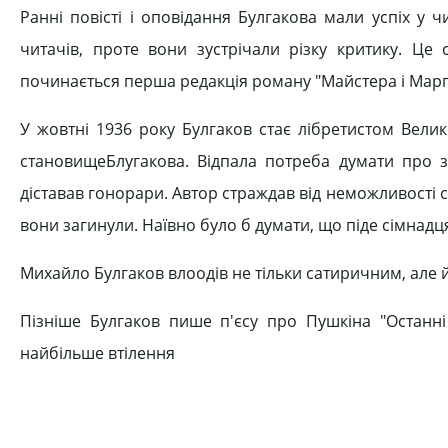
Ранні повісті і оповідання Булгакова мали успіх у ч
читачів, проте вони зустрічали різку критику. Це
починається перша редакція роману "Майстера і Марг
У жовтні 1936 року Булгаков стає лібретистом Вели
становищеБлугакова. Відпала потреба думати про за
діставав гонорари. Автор страждав від неможливості став
вони загинули. Наївно було б думати, що піде сімнадц
Михайло Булгаков влоодів не тільки сатиричним, але 
Пізніше Булгаков пише п'єсу про Пушкіна "Останні 
найбільше втілення