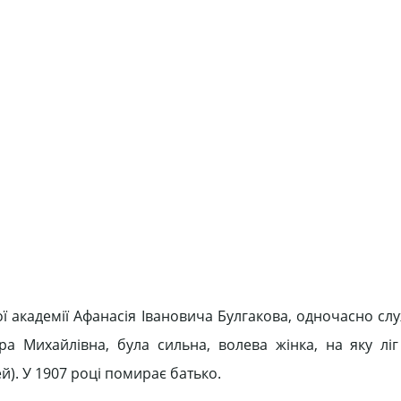
ної академії Афанасія Івановича Булгакова, одночасно с
ра Михайлівна, була сильна, волева жінка, на яку ліг
ей). У 1907 році помирає батько.