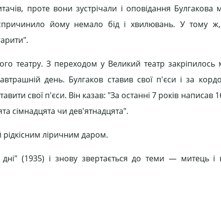
итачів, проте вони зустрічали і оповідання Булгакова 
 спричинило йому немало бід і хвилювань. У тому ж,
арити".
кого театру. З переходом у Великий театр закріпилось 
втрашній день. Булгаков ставив свої п'єси і за кордо
ити свої п'єси. Він казав: "За останні 7 років написав 16 
ята сімнадцята чи дев'ятнадцята".
й рідкісним ліричним даром.
дні" (1935) і знову звертається до теми — митець і 