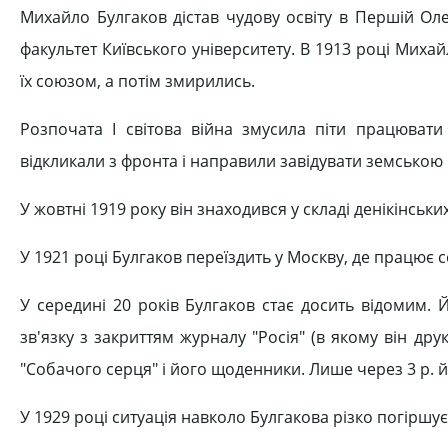
Михайло Булгаков дістав чудову освіту в Першій Оле
факультет Київського університету. В 1913 році Миха
їх союзом, а потім змирились.
Розпочата І світова війна змусила піти працювати
відкликали з фронта і направили завідувати земською
У жовтні 1919 року він знаходився у складі денікінськ
У 1921 році Булгаков переїздить у Москву, де працює с
У середині 20 років Булгаков стає досить відомим. 
зв'язку з закриттям журналу "Росія" (в якому він др
"Собачого серця" і його щоденники. Лише через 3 р. 
У 1929 році ситуація навколо Булгакова різко погіршує