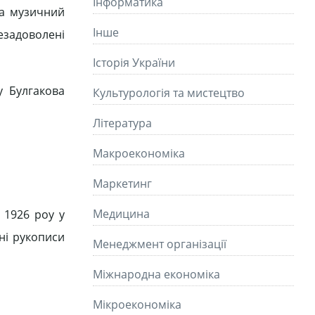
Інформатика
на музичний
Інше
незадоволені
Історія України
у Булгакова
Культурологія та мистецтво
Літературa
Макроекономіка
Маркетинг
Медицина
 1926 роу у
ені рукописи
Менеджмент організації
Міжнародна економіка
Мікроекономіка