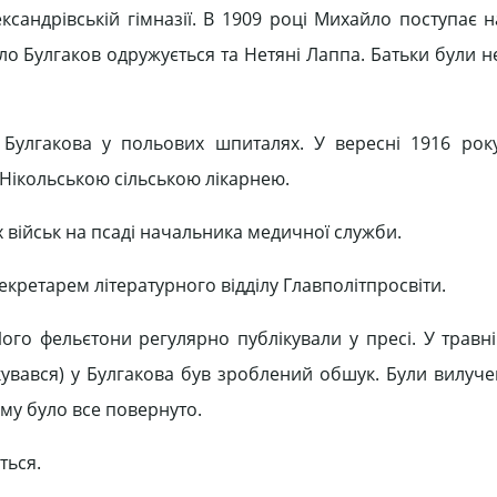
ксандрівській гімназії. В 1909 році Михайло поступає 
йло Булгаков одружується та Нетяні Лаппа. Батьки були 
 Булгакова у польових шпиталях. У вересні 1916 рок
 Нікольською сільською лікарнею.
их військ на псаді начальника медичної служби.
екретарем літературного відділу Главполітпросвіти.
Його фельєтони регулярно публікували у пресі. У травні
укувався) у Булгакова був зроблений обшук. Були вилуч
йму було все повернуто.
ться.