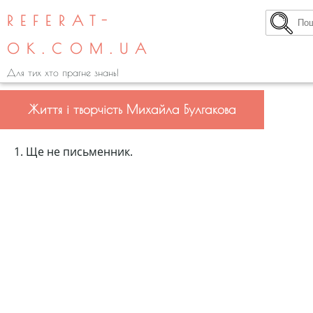
REFERAT-
OK.COM.UA
Для тих хто прагне знань!
Життя і творчість Михайла Булгакова
1. Ще не письменник.