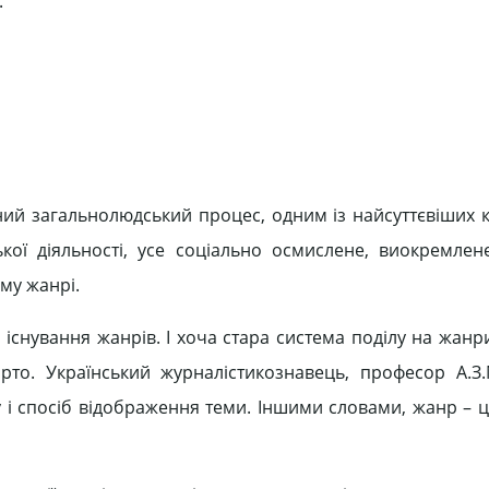
.
ий загальнолюдський процес, одним із найсуттєвіших 
ької діяльності, усе соціально осмислене, виокремле
му жанрі.
 існування жанрів. І хоча стара система поділу на жан
арто. Український журналістикознавець, професор А.З
і спосіб відображення теми. Іншими словами, жанр – це