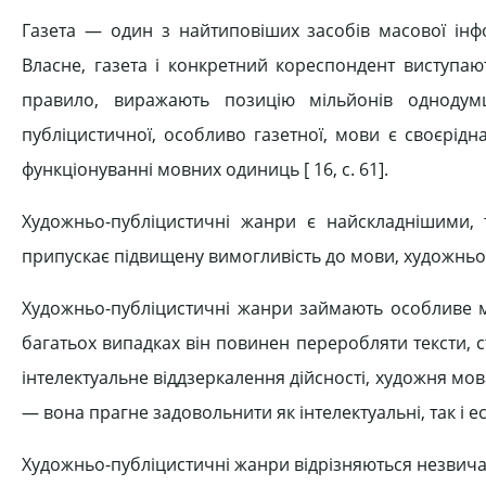
Газета — один з найтиповіших засобів масової інфо
Власне, газета і конкретний кореспондент виступають
правило, виражають позицію мільйонів однодумц
публіцистичної, особливо газетної, мови є своєрідн
функціонуванні мовних одиниць [ 16, c. 61].
Художньо-публіцистичні жанри є найскладнішими, 
припускає підвищену вимогливість до мови, художньої
Художньо-публіцистичні жанри займають особливе міс
багатьох випадках він повинен переробляти тексти, ст
інтелектуальне віддзеркалення дійсності, художня мов
— вона прагне задовольнити як інтелектуальні, так і е
Художньо-публіцистичні жанри відрізняються незвич