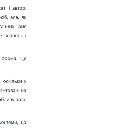
т, і автор.
сіб, але, як
тичних рис
х значень і
є форма. Це
 оскільки у
ієнтовані на
собливу роль
ої теми, що