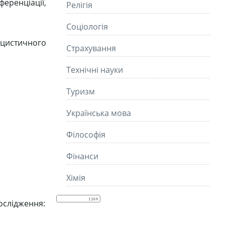
еренціації,
Релігія
Соціологія
іцистичного
Страхування
Технічні науки
Туризм
Українська мова
Філософія
Фінанси
Хімія
ослідження: