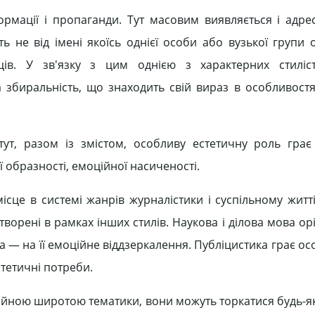
рмації і пропаганди. Тут масовим виявляється і адреса
 не від імені якоїсь однієї особи або вузької групи о
ів. У зв'язку з цим однією з характерних стиліс
а збиральність, що знаходить свій вираз в особливостя
тут, разом із змістом, особливу естетичну роль гра
 образності, емоційної насиченості.
це в системі жанрів журналістики і суспільному житті,
ворені в рамках інших стилів. Наукова і ділова мова ор
а — на її емоційне віддзеркалення. Публіцистика грає о
стетичні потреби.
айною широтою тематики, вони можуть торкатися будь-як