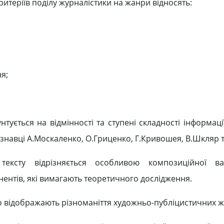
итеріїв поділу журналістики на жанри відносять:
я;
тується на відмінності та ступені складності інформац
ознавці А.Москаленко, О.Гриценко, Г.Кривошея, В.Шкляр 
ксту відрізняється особливою композиційної варі
нтів, які вимагають теоретичного дослідження.
що відображають різноманіття художньо-публіцистичних ж