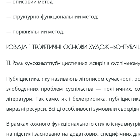
— описовий метод;
— структурно-функціональний метод;
— порівняльний метод.
РОЗДІЛ 1 ТЕОРЕТИЧНІ ОСНОВИ ХУДОЖНЬО-ПУБЛІ
1.1. Роль художньо-публіцистичних жанрів в суспільном
Публіцистика, яку називають літописом сучасності, ос
злободенних проблем суспільства — політичних, соц
літератури. Так само, як і белетристика, публіцист
виразні ресурси. Всі ці особливості зумовили своєрід
В рамках кожного функціонального стилю існує внутріш
на підстилі засновано на додаткових, специфічних д