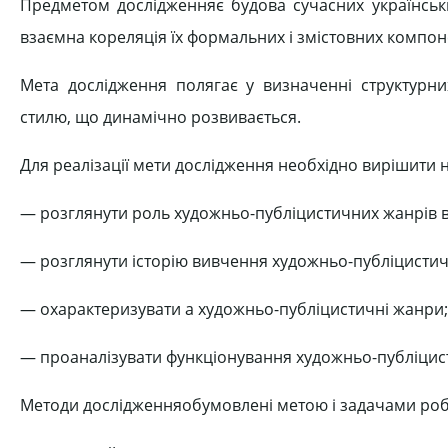
Предметом дослідженняє будова сучасних українських
взаємна кореляція їх формальних і змістовних компон
Мета дослідження полягає у визначенні структурни
стилю, що динамічно розвивається.
Для реалізації мети дослідження необхідно вирішити н
― розглянути роль художньо-публіцистичних жанрів в 
― розглянути історію вивчення художньо-публіцистич
― охарактеризувати а художньо-публіцистичні жанри;
― проаналізувати функціонування художньо-публіцисти
Методи дослідженняобумовлені метою і задачами робо