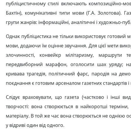
публіцистичному стилі включають композиційно-мовні
Бахтін), комунікативні типи мови (Г.А. Золотова). 
групи жанрів: інформаційні, аналітичні і художньо-публі
Однак публіцистика не тільки використовує готовий м
мови, додаючи їм оцінне звучання. Для цієї мети вик
злочинності, конвейєр мілітаризму, маршрути те
передвиборний марафон, оголосити шах уряду; най
кривава трагедія, політичний фарс, пародія на демок
поєднання є готовим арсеналом газетних стандартів і
Слідує враховувати, що газета (частково і інші ви
творчості: вона створюється в найкоротші терміни
матеріалу. В той же час вона створюється не однією о
у відриві один від одного.