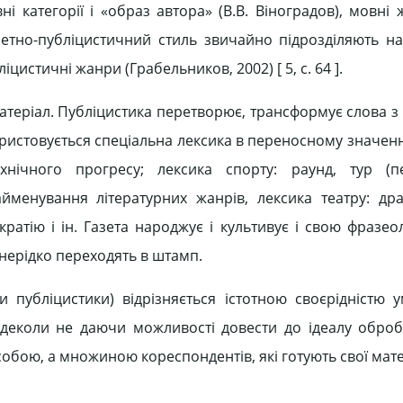
 категорії і «образ автора» (В.В. Віноградов), мовні 
Газетно-публіцистичний стиль звичайно підрозділяють на
цистичні жанри (Грабельников, 2002) [ 5, c. 64 ].
атеріал. Публіцистика перетворює, трансформує слова з
ористовується спеціальна лексика в переносному значенн
хнічного прогресу; лексика спорту: раунд, тур (пе
менування літературних жанрів, лексика театру: др
ратію і ін. Газета народжує і культивує і свою фразеол
 нерідко переходять в штамп.
ди публіцистики) відрізняється істотною своєрідністю 
, деколи не даючи можливості довести до ідеалу обро
собою, а множиною кореспондентів, які готують свої мат