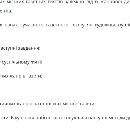
 міських газетних текстів залежно від їх жанрової диф
ентів.
х ознак сучасного газетного тексту як художньо-публ
аступні завдання:
суспільному житті;
них жанрів газети;
чних жанрів на сторінках міської газети.
ти. В курсовій роботі застосовуються наступні методи д