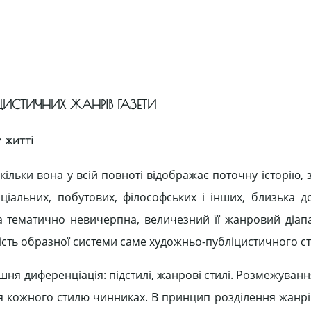
ЦИСТИЧНИХ ЖАНРІВ ГАЗЕТИ
у житті
кільки вона у всій повноті відображає поточну історію,
іальних, побутових, філософських і інших, близька д
ика тематично невичерпна, величезний її жанровий діапа
ність образної системи саме художньо-публіцистичного с
ня диференціація: підстилі, жанрові стилі. Розмежування
ля кожного стилю чинниках. В принцип розділення жанрів