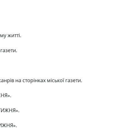
му житті.
газети.
рів на сторінках міської газети.
ЖНЯ».
 ТИЖНЯ».
ТИЖНЯ».