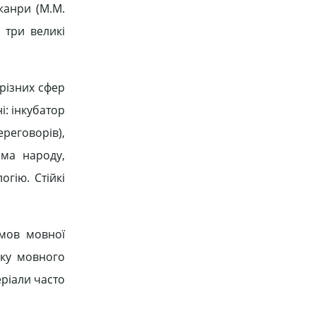
жанри (М.М.
 три великі
 різних сфер
і: інкубатор
реговорів),
ама народу,
огію. Стійкі
умов мовної
бку мовного
еріали часто