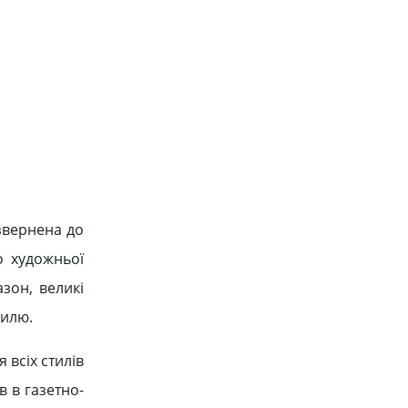
 звернена до
о художньої
зон, великі
тилю.
 всіх стилів
 в газетно-