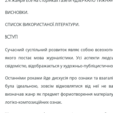
2.4 Жанри Есе на сторінках газети «ДЗЕРКАЛО ТИЖНЯ»
ВИСНОВКИ.
СПИСОК ВИКОРИСТАНОЇ ЛІТЕРАТУРИ.
ВСТУП
Сучасний суспільний розвиток являє собою всеохопн
якого постає мова журналістики. Усі аспекти людс
свідомістю, відображається у художньо-публіцистично
Останніми роками йде дискусія про ознаки та взагалі
була ідеальною, зовсім відмовлятися від неї не в
визначав жанр як предмет формотворення матеріалу 
логіко-композиційних ознак.