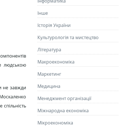
Інформатика
Інше
Історія України
Культурологія та мистецтво
Літературa
компонентів
Макроекономіка
не людською
Маркетинг
Медицина
ри не завжди
.Москаленко
Менеджмент організації
 спільність
Міжнародна економіка
Мікроекономіка