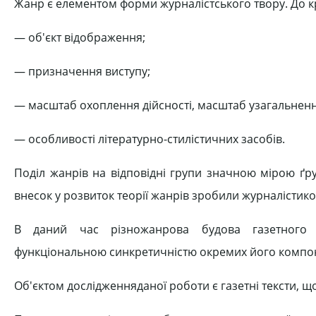
Жанр є елементом форми журналістського твору. До кр
― об'єкт відображення;
― призначення виступу;
― масштаб охоплення дійсності, масштаб узагальненн
― особливості літературно-стилістичних засобів.
Поділ жанрів на відповідні групи значною мірою ґрун
внесок у розвиток теорії жанрів зробили журналістик
В даний час різножанрова будова газетного те
функціональною синкретичністю окремих його компоне
Об'єктом дослідженняданої роботи є газетні тексти, 