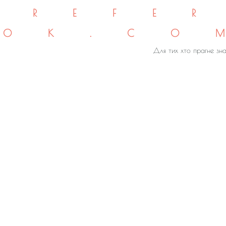
REFE
OK.CO
Для тих хто прагне зна