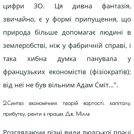
цифри ЗО. Ця дивна фантазія,
звичайно, є у формі припущення, що
природа більше допомагає людині в
землеробстві, ніж у фабричній справі, і
така хибна думка панувала у
французьких економістів (фізіократів);
від неї не був вільним Адам Сміт…".
2.Синтез економічних теорій вартості, капіталу,
прибутку, ренти в працях Дж. Мілля
Розглядаючи різні види людської праці