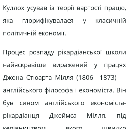
Куллох усував із теорії вартості працю,
яка глорифікувалася у класичній
політичній економії.
Процес розпаду рікардіанської школи
найяскравіше виражений у працях
Джона Стюарта Мілля (1806—1873) —
англійського філософа і економіста. Він
був сином англійського економіста-
рікардіанця Джеймса Мілля, під
керівництвом якого швидко