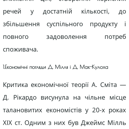
речей у достатній кількості, до
збільшення суспільного продукту і
повного задоволення потреб
споживача.
1.Економічні погляди Д. Мілля і Д. Мак-Кулоха
Критика економічної теорії А. Сміта —
Д. Рікардо висунула на чільне місце
талановитих економістів у 20-х роках
XIX ст. Одним з них був Джеймс Мілль