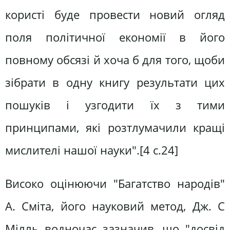
користі буде провести новий огляд
поля політичної економії в його
повному обсязі й хоча б для того, щоби
зібрати в одну книгу результати цих
пошуків і узгодити їх з тими
принципами, які розтлумачили кращі
мислителі нашої науки".[4 c.24]
Високо оцінюючи "Багатство народів"
А. Сміта, його науковий метод, Дж. С
Мілль водночас зазначив, що "досвід