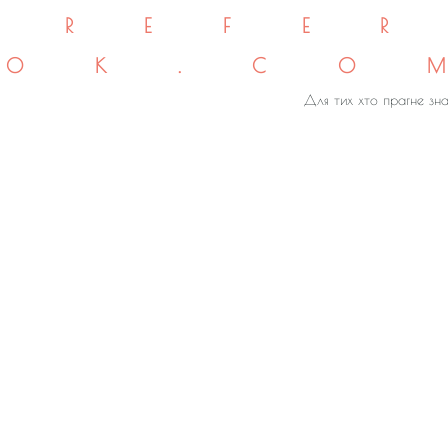
REFE
OK.CO
Для тих хто прагне зна