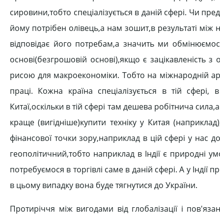
сировини,тобто спеціалізується в даній сфері. Чи пре
йому потрібен олівець,а нам зошит,в результаті між 
відповідає його потребам,а значить ми обмінюємо
основі(безгрошовій основі),якщо є зацікавленість з
рисою для макроекономіки. Тобто на міжнародній аре
праці. Кожна країна спеціалізується в тій сфері, 
Китаї,оскільки в тій сфері там дешева робітнича сила
краще (вигідніше)купити техніку у Китая (наприклад
фінансової точки зору,наприклад в цій сфері у нас 
геополітичний,тобто наприклад в Індії є природні ум
потребуємося в торгівлі саме в даній сфері. А у Індії
в цьому випадку вона буде тягнутися до України.
Протиріччя між вигодами від глобалізації і пов'яз