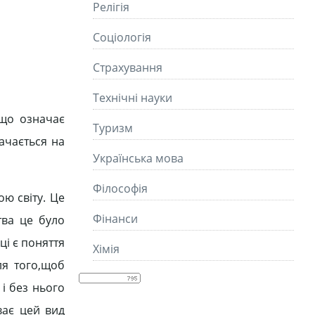
Релігія
Соціологія
Страхування
Технічні науки
 що означає
Туризм
ачається на
Українська мова
Філософія
ою світу. Це
Фінанси
тва це було
ці є поняття
Хімія
ля того,щоб
і без нього
ває цей вид