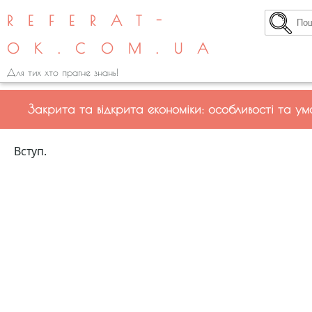
REFERAT-
OK.COM.UA
Для тих хто прагне знань!
Закрита та відкрита економіки: особливості та у
Вступ.