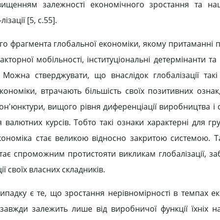
двищенням залежності економічного зростання та на
зації [5, с.55].
ого фрагмента глобальної економіки, якому притаманні п
торної мобільності, інституціональні детермінанти та 
 Можна стверджувати, що внаслідок глобалізації такі
економіки, втрачають більшість своїх позитивних озна
кон'юнктури, вищого рівня диференціації виробництва і
алютних курсів. Тобто такі ознаки характерні для груп
 економіка стає великою відносно закритою системою. Т
тає спроможним протистояти викликам глобалізації, з
 своїх власних складників.
падку є те, що зростання нерівномірності в темпах е
 завжди залежить лише від виробничої функції їхніх н