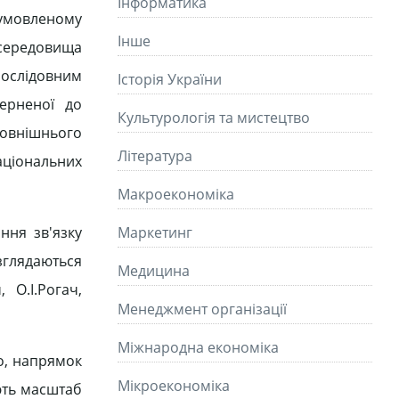
Інформатика
зумовленому
Інше
середовища
послідовним
Історія України
верненої до
Культурологія та мистецтво
зовнішнього
Літературa
аціональних
Макроекономіка
ння зв'язку
Маркетинг
зглядаються
Медицина
 О.І.Рогач,
Менеджмент організації
Міжнародна економіка
во, напрямок
Мікроекономіка
ають масштаб