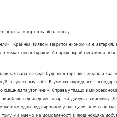
експорт та імпорт товарів та послуг.
великі. Крайнім виявом закритої економіки є автаркія,
 в межах певної країни. Автаркія вкрай негативно позн
тавинах вона не веде будь якої торгівлі з жодною країн
цій в сучасному світі. В умовах народного господарс
 смішним та утопічним. Справа у тім,що в мікроекономі
а виробляє відповідний товар чи добуває сировину. Д
ипустимо один вид сировини у нас є,але іншого не має 
а тому ми йдемо на домовленості з людиною,яка добу