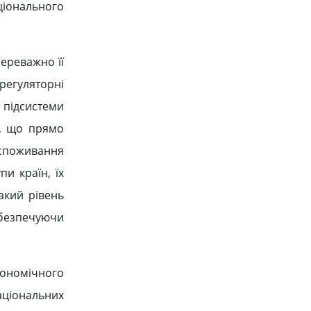
ціонального
ереважно її
регуляторні
 підсистеми
к, що прямо
 споживання
и країн, їх
акий рівень
абезпечуючи
кономічного
аціональних