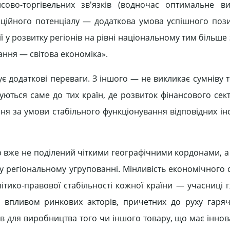
нсово-торгівельних зв'язків (водночас оптимальне в
аційного потенціалу — додаткова умова успішного поз
ї у розвитку регіонів на рівні національному тим більше
ання — світова економіка».
ує додаткові переваги. З іншого — не викликає сумніву 
ються саме до тих країн, де розвиток фінансового сек
я за умови стабільного функціонування відповідних інс
 вже не поділений чіткими географічними кордонами, а 
у регіональному угрупованні. Мінливість економічного
політико-правової стабільності кожної країни — учасниці
д впливом ринкових акторів, причетних до руху гаря
в для виробництва того чи іншого товару, що має іннов