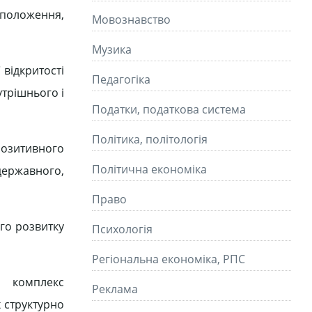
 положення,
Мовознавство
Музика
відкритості
Педагогіка
утрішнього і
Податки, податкова система
Політика, політологія
позитивного
Політична економіка
державного,
Право
го розвитку
Психологія
Регіональна економіка, РПС
є комплекс
Реклама
х структурно