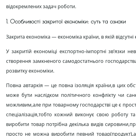
відокремлених задач роботи.
1. Особливості закритої економіки: суть та ознаки
Закрита економіка — економіка країни, в якій відсутні 
У закритій економіці експортно-імпортні зв’язки не
створення замкненого самодостатнього господарства
розвитку економіки.
Повна автаркія — це повна ізоляція країни,в цих обс
може бути наслідком політичного конфлікту чи санк
можливим,але при товарному господарстві це є просто
спеціалізація,тобто кожний виконує свою роботу т
виробити товар потрібна декілька видів сировини,пр
просто не можна виробити певний товар(продукт),