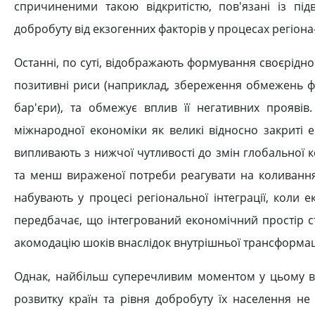
спричиненими такою відкритістю, пов'язані із пі
добробуту від екзогенних факторів у процесах регіона-лі
Останні, по суті, відображають формування своєрідн
позитивні риси (наприклад, збереження обмежень фак
бар'єри), та обмежує вплив її негативних проявів.
міжнародної економіки як великі відносно закриті 
випливають з нижчої чутливості до змін глобальної 
та менш вираженої потреби реагувати на коливання в
набувають у процесі регіональної інтеграції, коли
передбачає, що інтегрований економічний простір с
акомодацію шоків внаслідок внутрішньої трансформації
Однак, найбільш суперечливим моментом у цьому ви
розвитку країн та рівня добробуту їх населення не