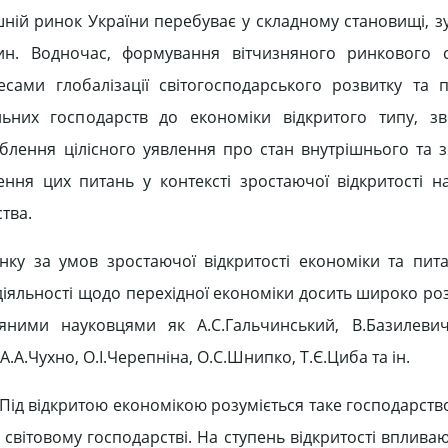
ішній ринок України перебуває у складному становищі, 
ин. Водночас, формування вітчизняного ринкового 
сами глобалізації світогосподарського розвитку та 
льних господарств до економіки відкритого типу, з
блення цілісного уявлення про стан внутрішнього та 
ння цих питань у контексті зростаючої відкритості н
тва.
ку за умов зростаючої відкритості економіки та пита
 діяльності щодо перехідної економіки досить широко ро
яними науковцями як А.С.Гальчинський, В.Базилевич,
А.А.Чухно, О.І.Черепніна, О.С.Шнипко, Т.Є.Циба та ін.
. Під відкритою економікою розуміється таке господарст
 світовому господарстві. На ступень відкритості вплив