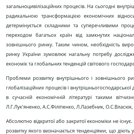
загальноцивілізаційних процесів. На сьогодні внутр
радикальною трансформацією економічних віднос
детермінується складними та суперечливими проце
переходом багатьох країн від замкнутих націона
зовнішнього ринку. Таким чином, необхідність виро
ринку України зумовлює нагальну потребу дослідже
економік та глобальних тенденцій світового господарс
Проблеми розвитку внутрішнього і зовнішнього рин
глобалізаційних процесів і внутрішньогосподарської
в сучасній економічній літературі такими вітчизн
Л.Г.Лук'яненко, А.С.Філіпенко, Л.Лазебник, О.С.Власюк, 
Абсолютно відкритої або закритої економіки не існує
розвитку якого визначається тенденціями, що діють у