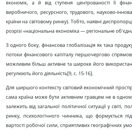
економік, а й від ступеня центрованості її фіна
виробничого, ресурсного, трудового, науково-іннов
країни на світовому ринку). Тобто, наявні диспропорці
розрізі «національна економіка — регіональне об'єдн
З одного боку, фінансова глобалізація як така продук
потоки фінансового капіталу першочергово спрямову
можливим більш активне та широке його використанн
регулюють його діяльність[9, c. 15-16].
Для ширшого контексту світовий економічний простір
сама країна може бути активним гравцем не в одном
залежить від загальної політичної ситуації у світі, 
ринку, психологічного чинника, що формується пі
вартості робочої сили, сприятливих географічних умо