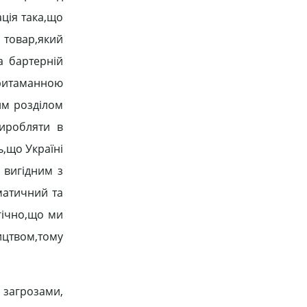
ація така,що
й товар,який
а бартерній
притаманною
им розділом
виробляти в
ь,що Україні
 вигідним з
матичний та
огічно,що ми
ництвом,тому
 загрозами,