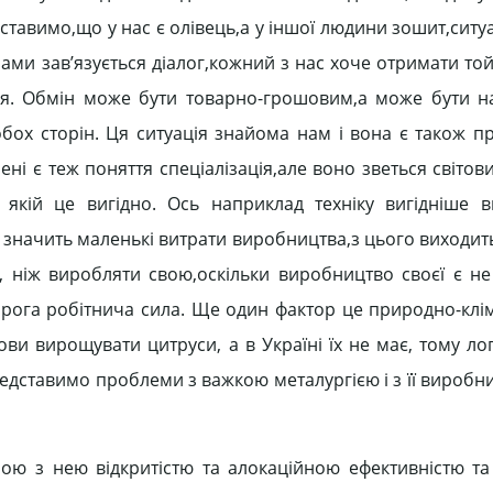
дставимо,що у нас є олівець,а у іншої людини зошит,ситу
нами зав’язується діалог,кожний з нас хоче отримати то
ся. Обмін може бути товарно-грошовим,а може бути н
 обох сторін. Ця ситуація знайома нам і вона є також 
ні є теж поняття спеціалізація,але воно зветься світов
в якій це вигідно. Ось наприклад техніку вигідніше 
,а значить маленькі витрати виробництва,з цього виходит
), ніж виробляти свою,оскільки виробництво своєї є не
дорога робітнича сила. Ще один фактор це природно-клі
ови вирощувати цитруси, а в Україні їх не має, тому л
 представимо проблеми з важкою металургією і з її вироб
аною з нею відкритістю та алокаційною ефективністю та