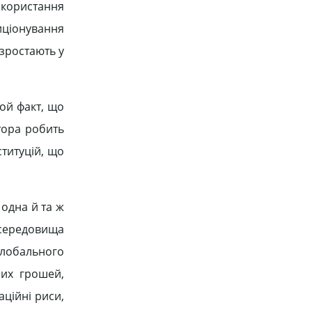
икористання
иціонування
 зростають у
той факт, що
тора робить
титуцій, що
одна й та ж
 середовища
 глобального
чих грошей,
аційні риси,