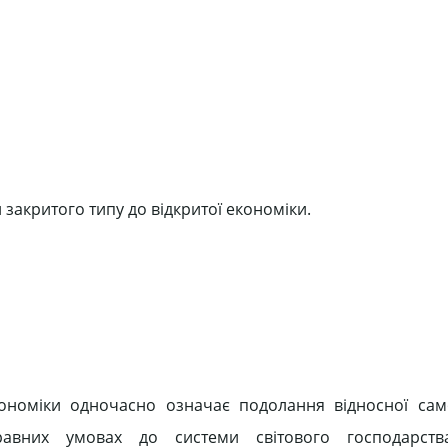
 закритого типу до відкритої економіки.
кономіки одночасно означає подолання відносної само
правних умовах до системи світового господарст