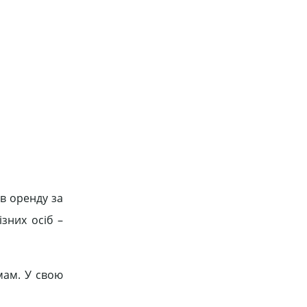
в оренду за
зних осіб –
мам. У свою