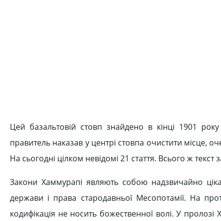
Цей базальтовій стовп знайдено в кінці 1901 рок
правитель наказав у центрі стовпа очистити місце, оч
На сьогодні цілком невідомі 21 стаття. Всього ж текст з
Закони Хаммурапі являють собою надзвичайно ціка
держави і права стародавньої Месопотамії. На прот
кодифікація не носить божественної волі. У пролозі