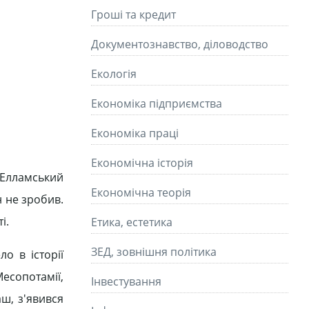
Гроші та кредит
Документознавство, діловодство
Екологія
Економіка підприємства
Економіка праці
Економічна історія
 Елламський
Економічна теорія
н не зробив.
і.
Етика, естетика
ЗЕД, зовнішня політика
о в історії
есопотамії,
Інвестування
ш, з'явився