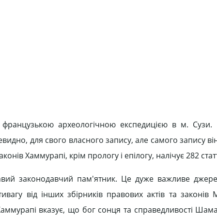
у французькою археологічною експедицією в м. Сузи.
евидно, для свого власного запису, але самого запису ві
аконів Хаммурапі, крім прологу і епілогу, налічує 282 статт
вий законодавчий пам'ятник. Це дуже важливе джерел
ивагу від інших збірників правових актів та законів М
 Хаммурапі вказує, що бог сонця та справедливості Шама