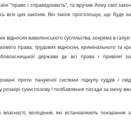
їні "право і справедливість", та вручив йому свої закон
ь всіх цих законів. Він також проголошує, що буде за
х відносин вавилонського суспільства, зокрема в галузі
кового права, трудових відносин, кримінального та кр
бовласницької держави де всі права і привілеї зак
овані проти пануючої системи підкупу суддів і свід
у розмірі суми позову і позбавлення посади за зміну вж
власності, володіння, які встановлюють покарання з