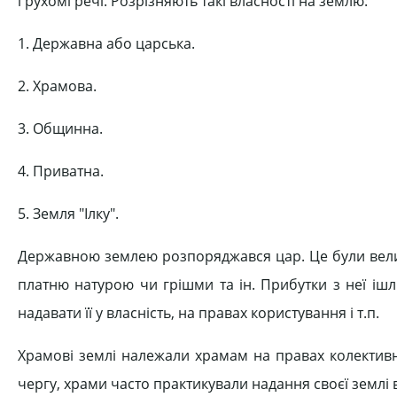
і рухомі речі. Розрізняють такі власності на землю:
1. Державна або царська.
2. Храмова.
3. Общинна.
4. Приватна.
5. Земля "Ілку".
Державною землею розпоряджався цар. Це були великі
платню натурою чи грішми та ін. Прибутки з неї ішл
надавати її у власність, на правах користування і т.п.
Храмові землі належали храмам на правах колективн
чергу, храми часто практикували надання своєї землі 