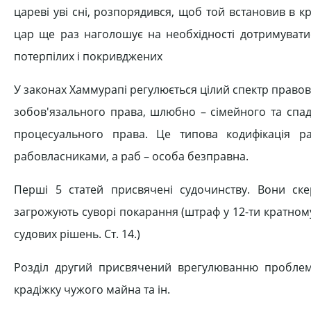
цареві уві сні, розпорядився, щоб той встановив в кра
цар ще раз наголошує на необхідності дотримуватис
потерпілих і покривджених
У законах Хаммурапі регулюється цілий спектр правови
зобов'язального права, шлюбно – сімейного та спад
процесуального права. Це типова кодифікація ра
рабовласниками, а раб – особа безправна.
Перші 5 статей присвячені судочинству. Вони скер
загрожують суворі покарання (штраф у 12-ти кратном
судових рішень. Ст. 14.)
Розділ другий присвячений врегулюванню проблем 
крадіжку чужого майна та ін.