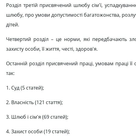
Розділ третій присвячений шлюбу сім'ї, успадкуван
шлюбу, про умови допустимості багатожонства, розлуч
дітей.
Четвертий розділ – це норми, які передбачають зло
захисту особи, її життя, честі, здоров'я.
Останній розділ присвячений праці, умовам праці її
так:
1. Суд (5 статей);
2. Власність (121 стаття);
3. Шлюб і сім'я (69 статей);
4. Захист особи (19 статей);