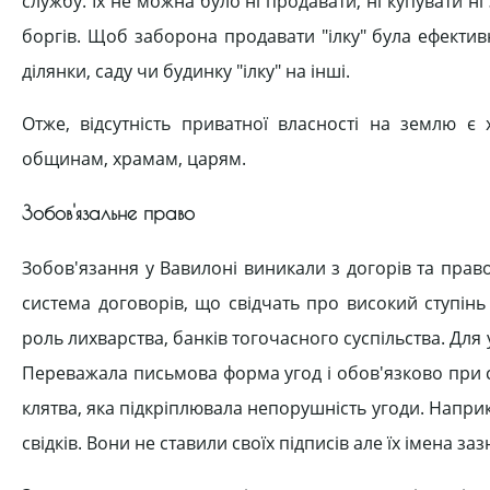
службу. Їх не можна було ні продавати, ні купувати ні
боргів. Щоб заборона продавати "ілку" була ефектив
ділянки, саду чи будинку "ілку" на інші.
Отже, відсутність приватної власності на землю 
общинам, храмам, царям.
Зобов'язальне право
Зобов'язання у Вавилоні виникали з догорів та прав
система договорів, що свідчать про високий ступінь
роль лихварства, банків тогочасного суспільства. Для
Переважала письмова форма угод і обов'язково при с
клятва, яка підкріплювала непорушність угоди. Наприк
свідків. Вони не ставили своїх підписів але їх імена заз