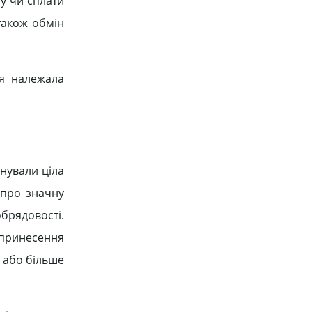
ну чи сплати
також обмін
ля належала
нували ціла
 про значну
обрядовості.
 принесення
3 або більше