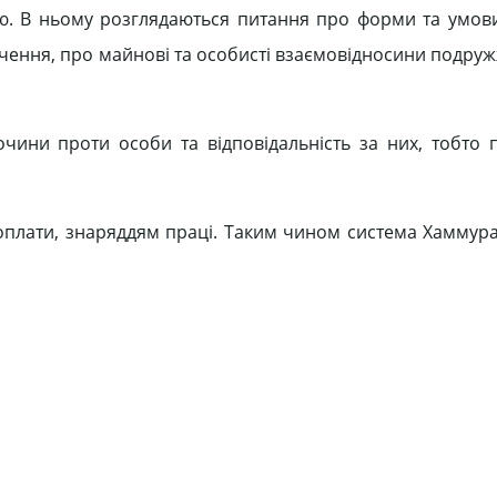
ню. В ньому розглядаються питання про форми та умов
ення, про майнові та особисті взаємовідносини подружж
чини проти особи та відповідальність за них, тобто 
 оплати, знаряддям праці. Таким чином система Хаммура