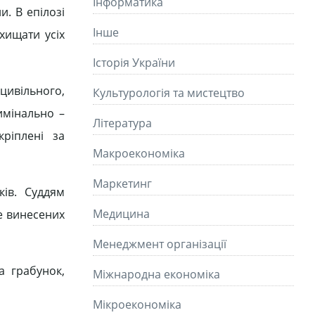
Інформатика
и. В епілозі
Інше
хищати усіх
Історія України
 цивільного,
Культурологія та мистецтво
имінально –
Літературa
ріплені за
Макроекономіка
Маркетинг
ків. Суддям
Медицина
е винесених
Менеджмент організації
а грабунок,
Міжнародна економіка
Мікроекономіка