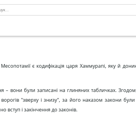
 Месопотамії є кодифікація царя Хаммурапі, яку й дони
я – вони були записані на глиняних табличках. Згодом,
ворогів "зверху і знизу", за його наказом закони були 
но вступ і закінчення до законів.