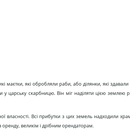
 маєтки, які обробляли раби, або ділянки, які здавали 
и у царську скарбницю. Він міг наділяти цією землею рі
ої власності. Всі прибутки з цих земель надходили хра
в оренду, великім і дрібним орендаторам.