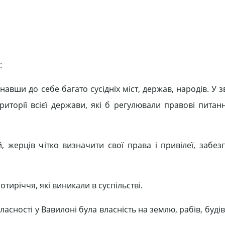
:
вши до себе багато сусідніх міст, держав, народів. У з
риторії всієї держави, які б регулювали правові питанн
, жерців чітко визначити свої права і привілеї, забез
тиріччя, які виникали в суспільстві.
сності у Вавилоні була власність на землю, рабів, будів