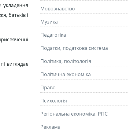
и укладення
Мовознавство
я, батьків і
Музика
Педагогіка
присвяченні
Податки, податкова система
Політика, політологія
пі виглядає
Політична економіка
Право
Психологія
Регіональна економіка, РПС
Реклама