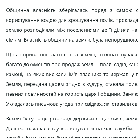
Общинна власність зберігалась поряд з самою о
користування водою для зрошування полів, проклада
землю розподіляли між поселеннями де її ділили на
сім'ям. Власність общини на землю була непорушною, я
Що до приватної власності на землю, то вона існувала
багато документів про продаж землі – поля, садів, кан
камені, на яких висікали ім'я власника та державн
Земля, передана царем згідно з кудуру, ставала пр
певних повинностей на користь царя і общини. Земл
Укладалась письмова угода при свідках, які ставили сво
Земля "ілку" – це різновид державної, царської, земл
Ділянка надавалась у користування на час служби. Ї