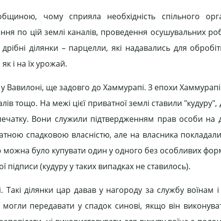
бщиною, чому сприяла необхідність спільного орга
ння по цій землі каналів, проведення осушувальних ро
 дрібні ділянки – парцелли, які надавались для обробі
к і на їх урожай.
 у Вавилоні, ще задовго до Хаммурапі. З епохи Хаммурап
алів тощо. На межі цієї приватної землі ставили "кудуру",
у печатку. Вони служили підтвердженням прав особи на 
иватною спадковою власністю, але на власника покладал
ю можна було купувати один у одного без особливих фор
ї підписи (кудуру у таких випадках не ставилось).
і. Такі ділянки цар давав у нагороду за службу воїнам 
ї могли передавати у спадок синові, якщо він виконува