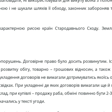
 заповідати, ні використовувати для викупу воїна з поло
ною і не шукали шляхів її обходу, законник забороняв 
є характерною рисою країн Стародавнього Сходу. Зем
опорушень. Договірне право було досить розвинутим. Іс
 розвитку обігу, товарно – грошових відносин, а також
 укладення договорів не вимагали дотримуватись якоїсь 
відках. При укладенні де яких договорів вимагали ще й
лад, при купівлі – продажу раба, обміні повинно бути 2-
начались у тексті угоди.