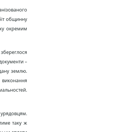
нізованого
біт общинну
тку окремим
і збереглося
 документи –
дану землю.
и виконання
мальностей.
і урядовцям.
тиме таку ж