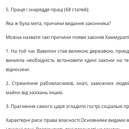
5. Праця і знаряддя праці (68 статей);
Яка ж була мета, причини видання законника?
Можна назвати такі причини появи законів Хаммурапі
1. На той час Вавилон став великою державою, приєдна
виникла необхідність встановити єдині закони на те
відносини.
2. Стремління рабовласників, знаті, заможних людей
майно від зазіхань інших.
3. Прагнення самого царя згладити гострі соціальні про
Характерні риси права власності.Основними видами вла