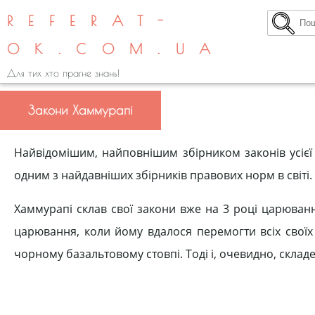
REFERAT-
OK.COM.UA
Для тих хто прагне знань!
Закони Хаммурапі
Найвідомішим, найповнішим збірником законів усієї
одним з найдавніших збірників правових норм в світі.
Хаммурапі склав свої закони вже на 3 році царюванн
царювання, коли йому вдалося перемогти всіх своїх 
чорному базальтовому стовпі. Тоді і, очевидно, складе