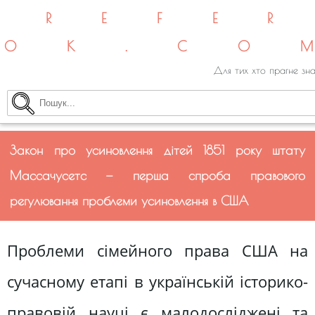
REFE
OK.CO
Для тих хто прагне зна
Закон про усиновлення дітей 1851 року штату
Массачусетс — перша спроба правового
регулювання проблеми усиновлення в США
Проблеми сімейного права США на
сучасному етапі в українській історико-
правовій науці є малодосліджені та