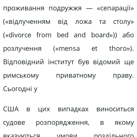
проживання подружжя — «сепарації»
(«відлученням від ложа та столу»
(«divorce from bed and board»)) або
розлучення («mensa et thoro»).
Відповідний інститут був відомий ще
римському приватному праву.
Сьогодні у
США в цих випадках виноситься
судове розпорядження, в якому
вказуються умови роздільного