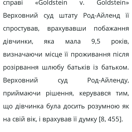
справі «Goldstein v. Goldstein»
Верховний суд штату Род-Айленд її
спростував, врахувавши побажання
дівчинки, яка мала 9,5 років,
визначаючи місце її проживання після
розірвання шлюбу батьків із батьком.
Верховний суд Род-Айленду,
приймаючи рішення, керувався тим,
що дівчинка була досить розумною як
на свій вік, і врахував її думку [8, 455].