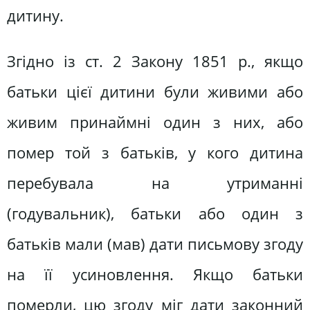
дитину.
Згідно із ст. 2 Закону 1851 р., якщо
батьки цієї дитини були живими або
живим принаймні один з них, або
помер той з батьків, у кого дитина
перебувала на утриманні
(годувальник), батьки або один з
батьків мали (мав) дати письмову згоду
на її усиновлення. Якщо батьки
померли, цю згоду міг дати законний