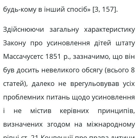
будь-кому в інший спосіб» [3, 157].
Здійснюючи загальну характеристику
Закону про усиновлення дітей штату
Массачусетс 1851 р., зазначимо, що він
був досить невеликого обсягу (всього 8
статей), далеко не врегульовував усіх
проблемних питань щодо усиновлення
і не містив керівних принципів,
визначених згодом на міжнародному
рівні ст. 21 Конвенції про права дитини