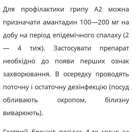
Для профілактики грипу А2 можна
призначати амантадин 100—200 мг на
добу на період епідемічного спалаху (2
— 4 тиж). Застосувати препарат
необхідно до появи перших ознак
захворювання. В осередку проводять
поточну і остаточну дезінфекцію (посуд
обливають окропом, білизну
виварюють).
Гострий бронхіт посідає 4-те місце за