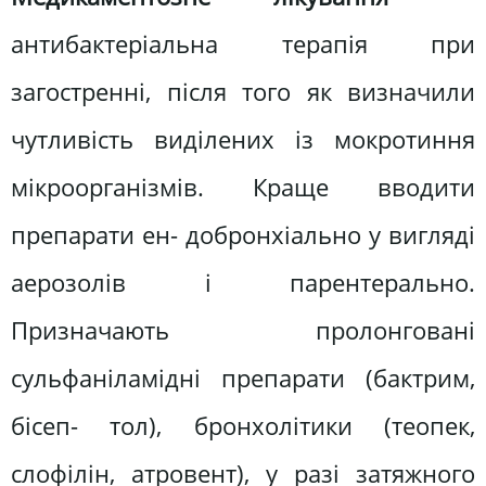
антибактеріальна терапія при
загостренні, після того як визначили
чутливість виділених із мокротиння
мікроорганізмів. Краще вводити
препарати ен- добронхіально у вигляді
аерозолів і парентерально.
Призначають пролонговані
сульфаніламідні препарати (бактрим,
бісеп- тол), бронхолітики (теопек,
слофілін, атровент), у разі затяжного