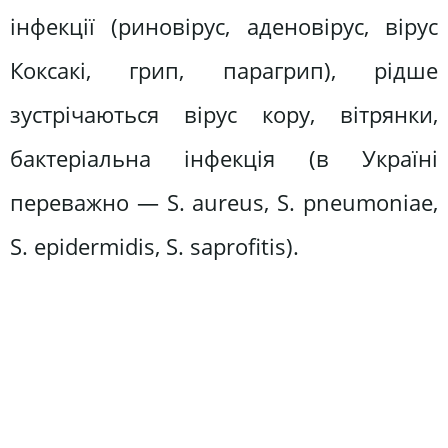
інфекції (риновірус, аденовірус, вірус
Коксакі, грип, парагрип), рідше
зустрічаються вірус кору, вітрянки,
бактеріальна інфекція (в Україні
переважно — S. aureus, S. pneumoniae,
S. epidermidis, S. saprofitis).