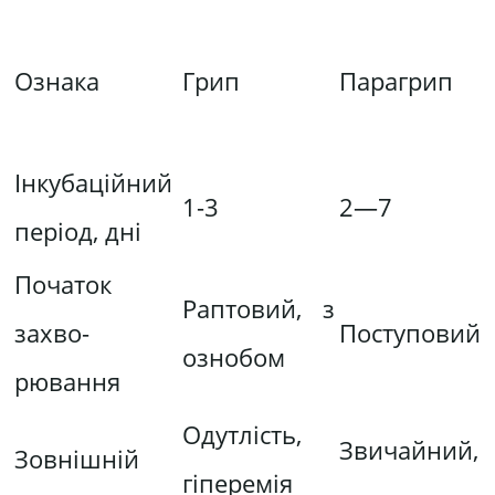
Ознака
Грип
Парагрип
Інкубаційний
1-3
2—7
період, дні
Початок
Раптовий, з
захво­
Поступовий
озно­бом
рювання
Одутлість,
Звичайний,
Зовнішній
гіпере­мія