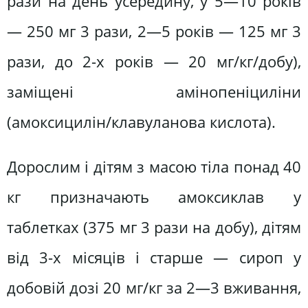
рази на день усередину, у 5—10 років
— 250 мг 3 рази, 2—5 років — 125 мг 3
рази, до 2-х років — 20 мг/кг/добу),
заміщені амінопеніциліни
(амоксицилін/клавуланова кислота).
Дорослим і дітям з масою тіла понад 40
кг призначають амоксиклав у
таблетках (375 мг 3 рази на добу), дітям
від 3-х місяців і старше — сироп у
добовій дозі 20 мг/кг за 2—3 вживання,