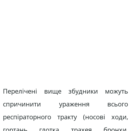
Перелічені вище збудники можуть
спричинити ураження всього
респіраторного тракту (носові ходи,
гортань, глотка, трахея, бронхи,