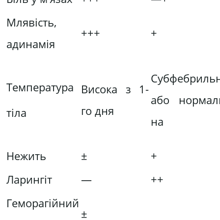
Млявість,
+++
+
ади­намія
Субфебриль
Температура
Висока з 1-
або нормал
го дня
тіла
на
Нежить
±
+
Ларингіт
—
++
Геморагійний
±