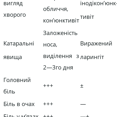
інодікон’юнк
ви­гляд
обличчя,
хворого
тивіт
кон’юнктивіт
Заложеність
Катаральні
Виражений
носа,
виділення з
явища
ларингіт
2—3­го дня
Головний
+++
±
біль
Біль в очах
+++
—
Біль у м’язах
+++
—+