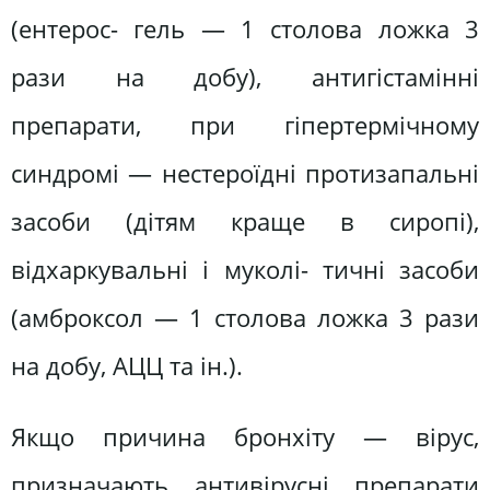
(ентерос- гель — 1 столова ложка 3
рази на добу), антигістамінні
препарати, при гіпертермічному
синдромі — нестероїдні протизапальні
засоби (дітям краще в сиропі),
відхаркувальні і муколі- тичні засоби
(амброксол — 1 столова ложка 3 рази
на добу, АЦЦ та ін.).
Якщо причина бронхіту — вірус,
призначають антивірусні препарати