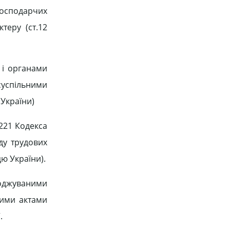
 господарчих
теру (ст.12
 і органами
суспільними
 України)
.221 Кодекса
ду трудових
цю України).
годжуваними
шими актами
.