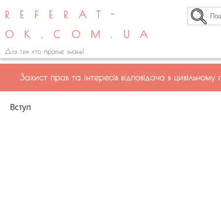
REFERAT-
OK.COM.UA
Для тих хто прагне знань!
Захист прав та інтересів відповідача в цивільному 
Вступ