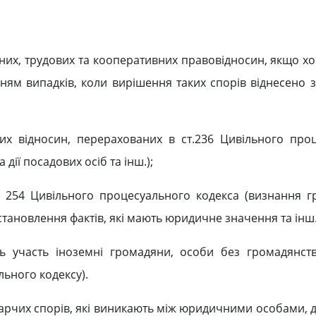
ейних, трудових та кооперативних правовідносин, якщо х
нням випадків, коли вирішення таких спорів віднесено 
вих відносин, перерахованих в ст.236 Цивільного про
дії посадових осіб та інш.);
. 254 Цивільного процесуального кодекса (визнання 
становлення фактів, які мають юридичне значення та інш.
 участь іноземні громадяни, особи без громадянств
льного кодексу).
дарчих спорів, які виникають між юридичними особами,