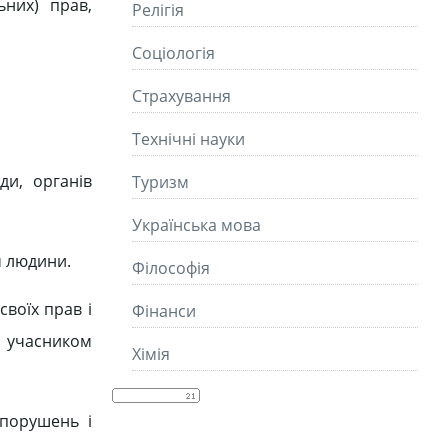
ьних) прав,
Релігія
Соціологія
Страхування
Технічні науки
ди, органів
Туризм
Українська мова
м людини.
Філософія
воїх прав і
Фінанси
чи учасником
Хімія
порушень і