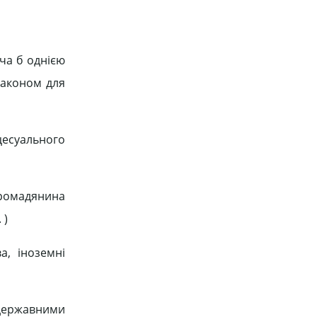
оча б однією
законом для
цесуального
громадянина
 )
а, іноземні
 державними