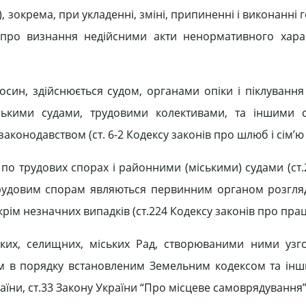
, зокрема, при укладенні, зміні, припиненні і виконанні
 про визнання недійсними акти ненормативного харак
осин, здійснюється судом, органами опіки і піклування
иськими судами, трудовими колективами, та іншими 
аконодавством (ст. 6-2 Кодексу законів про шлюб і сім’ю
 по трудових спорах і районними (міськими) судами (ст
 трудовим спорам являються первинним органом розгля
 крім незначних випадків (ст.224 Кодексу законів про пра
ьких, селищних, міських Рад, створюваними ними уз
ом в порядку встановленим Земельним кодексом та ін
аїни, ст.33 Закону України “Про місцеве самоврядування”