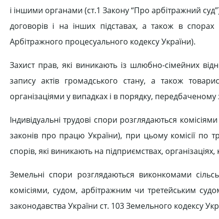
і іншими органами (ст.1 Закону “Про арбітражний суд”)
договорів і на інших підставах, а також в спорах
Арбітражного процесуального кодексу України).
Захист прав, які виникають із шлюбно-сімейних відн
запису актів громадського стану, а також товар
організаціями у випадках і в порядку, передбаченому з
Індивідуальні трудові спори розглядаються комісіями
законів про працю України), при цьому комісії по
спорів, які виникають на підприємствах, організаціях,
Земельні спори розглядаються виконкомами сільс
комісіями, судом, арбітражним чи третейським суд
законодавства України ст. 103 Земельного кодексу Укр