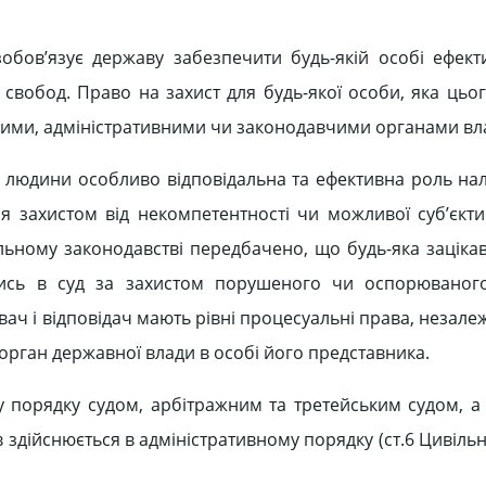
обов’язує державу забезпечити будь-якій особі ефект
свобод. Право на захист для будь-якої особи, яка цьог
ими, адміністративними чи законодавчими органами вл
од людини особливо відповідальна та ефективна роль нал
 захистом від некомпетентності чи можливої суб’єкти
альному законодавстві передбачено, що будь-яка заціка
утись в суд за захистом порушеного чи оспорюваног
ач і відповідач мають рівні процесуальні права, незалеж
рган державної влади в особі його представника.
у порядку судом, арбітражним та третейським судом, а 
здійснюється в адміністративному порядку (ст.6 Цивіль