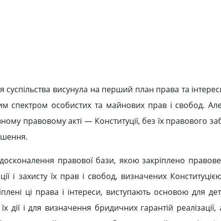
я суспільства висунула на перший план права та інтере
м спектром особистих та майнових прав і свобод. Але
ному правовому акті — Конституції, без їх правового з
ушення.
ь вдосконалення правової бази, якою закріплено правов
ації і захисту їх прав і свобод, визначених Конституці
плені ці права і інтереси, виступають основою для дета
їх дії і для визначення бридичних гарантій реалізації,