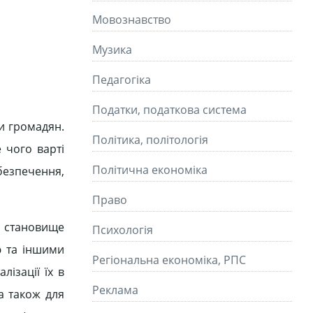
Мовознавство
Музика
Педагогіка
Податки, податкова система
си громадян.
Політика, політологія
 чого варті
Політична економіка
абезпечення,
Право
е становище
Психологія
єю та іншими
Регіональна економіка, РПС
лізації їх в
Реклама
 а також для