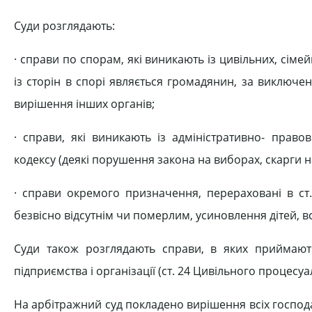
Суди розглядають:
· справи по спорам, які виникають із цивільних, сім
із сторін в спорі являється громадянин, за виключе
вирішення інших органів;
· справи, які виникають із адміністративно- право
кодексу (деякі порушення закона на виборах, скарги на 
· справи окремого призначення, перераховані в ст
безвісно відсутнім чи померлим, усиновлення дітей, в
Суди також розглядають справи, в яких приймають
підприємства і організації (ст. 24 Цивільного процесуа
На арбітражний суд покладено вирішення всіх госпо