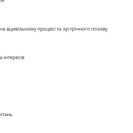
ін
ача вцивільному процесі та зустрічного позову
 інтересів
питань