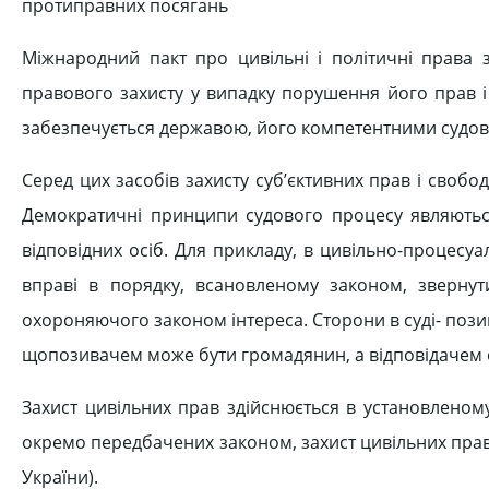
протиправних посягань
Міжнародний пакт про цивільні і політичні права з
правового захисту у випадку порушення його прав і 
забезпечується державою, його компетентними судов
Серед цих засобів захисту суб’єктивних прав і своб
Демократичні принципи судового процесу являються
відповідних осіб. Для прикладу, в цивільно-процесу
вправі в порядку, всановленому законом, зверн
охороняючого законом інтереса. Сторони в суді- позив
щопозивачем може бути громадянин, а відповідачем о
Захист цивільних прав здійснюється в установленом
окремо передбачених законом, захист цивільних прав 
України).