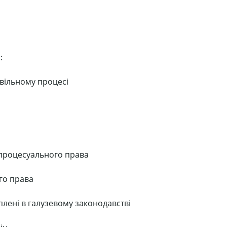
:
ивільному процесі
о процесуального права
го права
лені в галузевому законодавстві