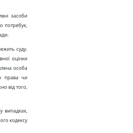
ивні засоби
о потребує,
ади.
ежить суду.
вної оцінки
влена особа
о права чи
но від того,
у випадках,
ного кодексу