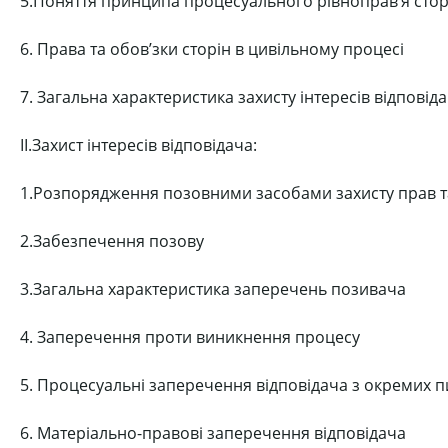
5.Поняття принципа процесуального рівноправ’я стор
6. Права та обов’зки сторін в цивільному процесі
7. Загальна характеристика захисту інтересів відповід
II.Захист інтересів відповідача:
1.Розпорядження позовними засобами захисту прав та
2.Забезпечення позову
3.Загальна характеристика заперечень позивача
4. Заперечення проти виникнення процесу
5. Процесуальні заперечення відповідача з окремих 
6. Матеріально-правові заперечення відповідача