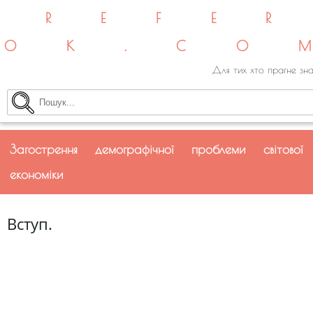
REFE
OK.CO
Для тих хто прагне зна
Загострення демографічної проблеми світової
економіки
Вступ.