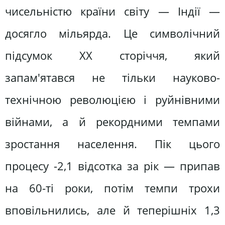
чисельністю країни світу — Індії —
досягло мільярда. Це символічний
підсумок XX сторіччя, який
запам'ятався не тільки науково-
технічною революцією і руйнівними
війнами, а й рекордними темпами
зростання населення. Пік цього
процесу -2,1 відсотка за рік — припав
на 60-ті роки, потім темпи трохи
вповільнились, але й теперішніх 1,3