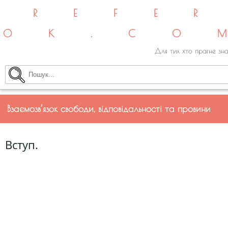
REFE
OK.CO
Для тих хто прагне зна
Взаємозв’язок свободи, відповідальності та провини
Вступ.