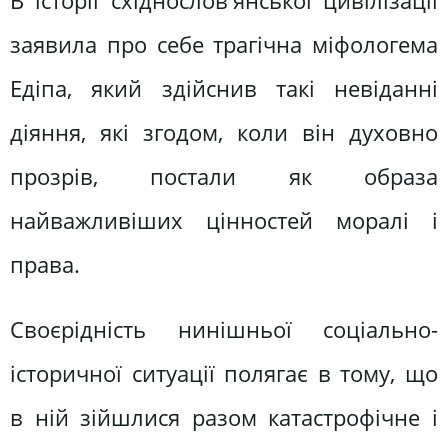
В історії східнослов'янської цивілізації
заявила про себе трагічна міфологема
Едіпа, який здійснив такі невіданні
діяння, які згодом, коли він духовно
прозрів, постали як образа
найважливіших цінностей моралі і
права.
Своєрідність нинішньої соціально-
історичної ситуації полягає в тому, що
в ній зійшлися разом катастрофічне і