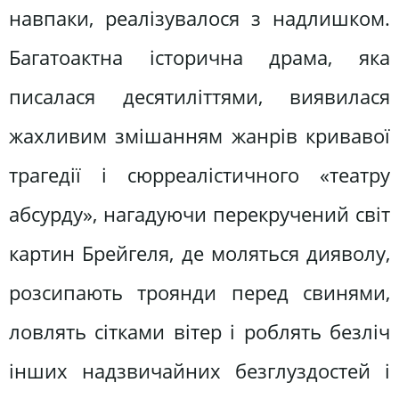
навпаки, реалізувалося з надлишком.
Багатоактна історична драма, яка
писалася десятиліттями, виявилася
жахливим змішанням жанрів кривавої
трагедії і сюрреалістичного «театру
абсурду», нагадуючи перекручений світ
картин Брейгеля, де моляться дияволу,
розсипають троянди перед свинями,
ловлять сітками вітер і роблять безліч
інших надзвичайних безглуздостей і