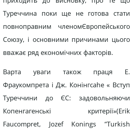
приходить до висновку, про те що
Туреччина поки ще не готова стати
повноправним членомЄвропейського
Союзу, і основними причинами цього
вважає ряд економічних факторів.
Варта уваги також праця Е.
Фраукомпрета і Дж. Конінгсаhe « Вступ
Туреччини до ЄС: задовольняючи
Копенгагенські критерії»(Erik
Faucompret, Jozef Konings “Turkish