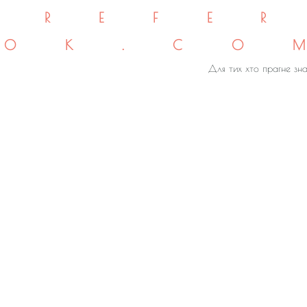
REFE
OK.CO
Для тих хто прагне зна