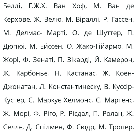
Беллі, Г.Ж.Х. Ван Хоф, М. Ван де
Керхове, Ж. Велю, М. Віраллі, Р. Гассен,
М. Делмас- Марті, О. де Шуттер, П.
Дюпюі, М. Ейссен, О. Жако-Гійармо, М.
Жорі, Ф. Зенаті, П. Зікарді, Й. Камерон,
Ж. Карбоньє, Н. Кастанас, Ж. Коен-
Джонатан, Л. Константинеску, В. Куссір-
Кустер, С. Маркує Хелмонс, С. Мартенс,
Ж. Морі, Ф. Ріго, Р. Рісдал, П. Ролан, Ж.
Селлє, Д. Спілмен, Ф. Сюдр, М. Тропер,